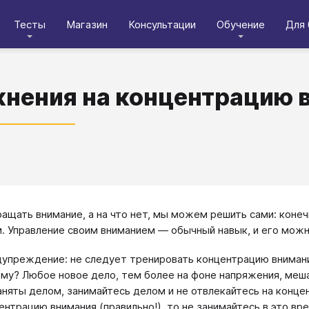
Тесты
Магазин
Консультации
Обучение
Для 
нения на концентрацию 
ращать внимание, а на что нет, мы можем решить сами: конеч
. Управление своим вниманием ― обычный навык, и его можн
упреждение: не следует тренировать концентрацию внимани
му? Любое новое дело, тем более на фоне напряжения, меша
аняты делом, занимайтесь делом и не отвлекайтесь на конце
ентрацию внимания (правильно!), то не занимайтесь в это вр