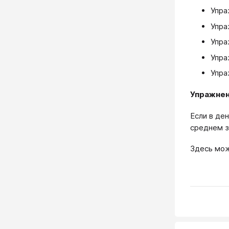
Упра
Упра
Упра
Упра
Упра
Упражне
Если в де
среднем з
Здесь мож