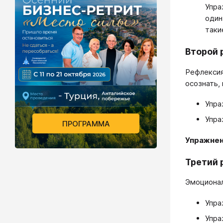
Упра
один
таки
Второй 
Рефлексия
осознать,
Упра
Упра
ПРОГРАММА
Упражне
Третий 
Эмоционал
Упра
Упра