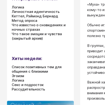
«Муха» тр
Логика
кому-то и
Личностная идентичность
вынужден 
Кеттел, Рэймонд Бернард
Метод опроса
Обычно иг
Что известно о сновидениях и
ночных страхах
спортсмен
Что такое эмоции и чувства
полезно т
(закрытый архив)
В группах
приводит 
сосредото
Хиты недели:
заканчива
Список позитивных тем для
оправдана
общения с близкими
устойчиво
Эгоизм
Логика
Важной ха
Секс и подросток
распростр
Рассудительность
внимания 
произволь