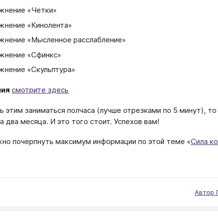
жнение «Четки»
жнение «Кинолента»
жнение «Мысленное расслабление»
жнение «Сфинкс»
жнение «Скульптура»
ния
смотрите здесь
нь этим заниматься полчаса (лучше отрезками по 5 минут), т
а два месяца. И это того стоит. Успехов вам!
но почерпнуть максимум информации по этой теме «
Сила ко
Автор 