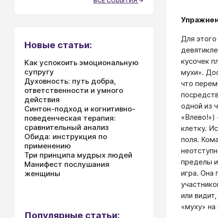
ВСЕ СОБЫТИЯ
Упражнен
Для этого
Новые статьи:
девятикле
кусочек п
Как успокоить эмоциональную
супругу
мухи». До
Духовность: путь добра,
что перем
ответственности и умного
посредств
действия
одной из 
Синтон-подход и когнитивно-
«Влево!»)
поведенческая терапия:
сравнительный анализ
клетку. И
Обида: инструкция по
поля. Ком
применению
неотступн
Три принципа мудрых людей
пределы и
Манифест послушания
игра. Она
женщины
участнико
или видит,
«муху» на
Популярные статьи: