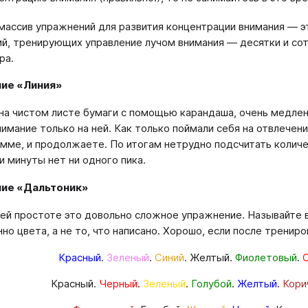
массив упражнений для развития концентрации внимания ― э
й, тренирующих управление лучом внимания ― десятки и сот
ра.
ие «Линия»
на чистом листе бумаги с помощью карандаша, очень медлен
нимание только на ней. Как только поймали себя на отвлечени
мме, и продолжаете. По итогам нетрудно подсчитать количе
и минуты нет ни одного пика.
ие «Дальтоник»
ей простоте это довольно сложное упражнение. Называйте 
нно цвета, а не то, что написано. Хорошо, если после тренир
Красный
.
Зеленый
.
Синий
. Желтый.
Фиолетовый
.
Красный.
Черный
.
Зеленый
.
Голубой
.
Желтый
.
Кори