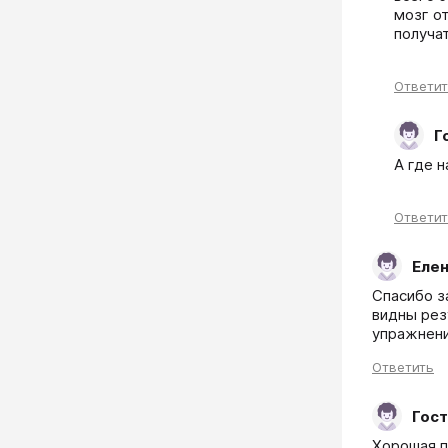
мозг о
получа
Ответи
Г
А где н
Ответи
Еле
Спасибо з
видны рез
упражнени
Ответить
Гост
Хорошая п