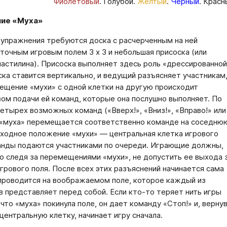
Фиолетовый
. Голубой.
Желтый
.
Черный
. Красн
ие «Муха»
 упражнения требуются доска с расчерченным на ней
точным игровым полем 3 х 3 и небольшая присоска (или
ластилина). Присоска выполняет здесь роль «дрессированной
ска ставится вертикально, и ведущий разъясняет участникам
ещение «мухи» с одной клетки на другую происходит
ом подачи ей команд, которые она послушно выполняет. По
четырех возможных команд («Вверх!», «Вниз!», «Вправо!» или
 «муха» перемещается соответственно команде на соседню
сходное положение «мухи» — центральная клетка игрового
анды подаются участниками по очереди. Играющие должны,
о следя за перемещениями «мухи», не допустить ее выхода 
грового поля. После всех этих разъяснений начинается сама
 проводится на воображаемом поле, которое каждый из
в представляет перед собой. Если кто-то теряет нить игры
 что «муха» покинула поле, он дает команду «Стоп!» и, верну
 центральную клетку, начинает игру сначала.