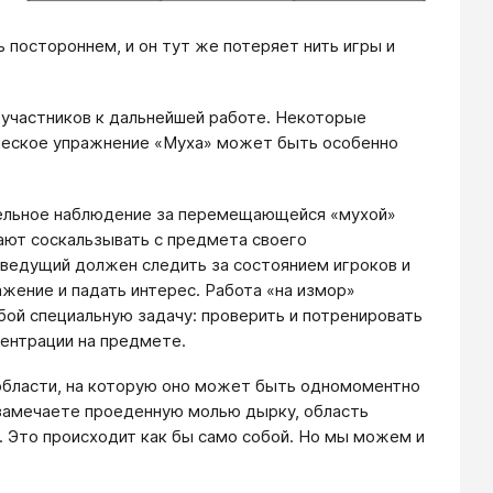
ь постороннем, и он тут же потеряет нить игры и
 участников к дальнейшей работе. Некоторые
ическое упражнение «Муха» может быть особенно
тельное наблюдение за перемещающейся «мухой»
нают соскальзывать с предмета своего
 ведущий должен следить за состоянием игроков и
ажение и падать интерес. Работа «на измор»
обой специальную задачу: проверить и потренировать
центрации на предмете.
области, на которую оно может быть одномоментно
 замечаете проеденную молью дырку, область
 Это происходит как бы само собой. Но мы можем и