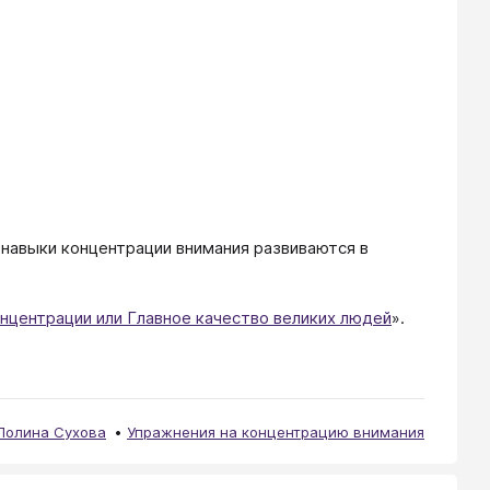
о навыки концентрации внимания развиваются в
нцентрации или Главное качество великих людей
».
Полина Сухова
Упражнения на концентрацию внимания