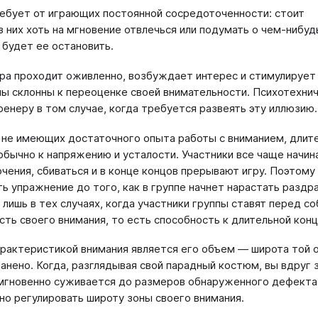
ебует от играющих постоянной сосредоточенности: стоит
з них хоть на мгновение отвлечься или подумать о чем-нибуд
будет ее остановить.
ра проходит оживленно, возбуждает интерес и стимулирует
ы склонны к переоценке своей внимательности. Психотехн
ренеру в том случае, когда требуется развеять эту иллюзию.
, не имеющих достаточного опыта работы с вниманием, дли
обычно к напряжению и усталости. Участники все чаще начи
чения, сбиваться и в конце концов прерывают игру. Поэтому
ть упражнение до того, как в группе начнет нарастать раздр
 лишь в тех случаях, когда участники группы ставят перед с
сть своего внимания, то есть способность к длительной кон
рактеристикой внимания является его объем — широта той 
анено. Когда, разглядывая свой парадный костюм, вы вдруг
мгновенно суживается до размеров обнаруженного дефекта.
но регулировать широту зоны своего внимания.