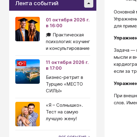
Лента событий
Основной 
Упражнени
01 октября 2026 г.
в 16:00
для приме
🎓 Практическая
Упражнен
психология: коучинг
и консультирование
Задача ― 
мысли и в
11 октября 2026 г.
кардиогра
в 17:00
если за тр
Бизнес-ретрит в
Упражнен
Турцию «МЕСТО
СИЛЫ»
При внешн
слов. Име
«Я – Солнышко».
Тест на самую
лучшую жену!