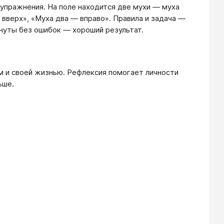
пражнения. На поле находится две мухи ― муха
 вверх», «Муха два ― вправо». Правила и задача ―
инуты без ошибок ― хороший результат.
м и своей жизнью. Рефлексия помогает личности
ьше.