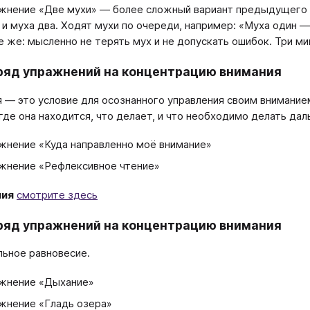
жнение «Две мухи» ― более сложный вариант предыдущего у
 и муха два. Ходят мухи по очереди, например: «Муха один ―
е же: мысленно не терять мух и не допускать ошибок. Три м
ряд упражнений на концентрацию внимания
 ― это условие для осознанного управления своим внимание
 где она находится, что делает, и что необходимо делать дал
жнение «Куда направленно моё внимание»
жнение «Рефлексивное чтение»
ния
смотрите здесь
ряд упражнений на концентрацию внимания
ьное равновесие.
жнение «Дыхание»
жнение «Гладь озера»