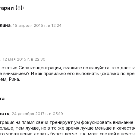
тарии
(
8
):
лина
,
15 апреля 2015 г. в 12:24
а
,
12 мая 2015 г. в 22:30
 статью Сила концентрации, скажите пожалуйста, что дает к
 вниманием? И как правильно его выполнять (сколько по време
ем, Рина.
та
ость
,
24 декабря 2017 г. в 05:19
трация на пламя свечи тренирует ум фокусировать внимание 
дольше, тем лучше, но в то же время лучше меньше и качеств
это упражнение делать будет легче, т.к. мозг свежий и неус