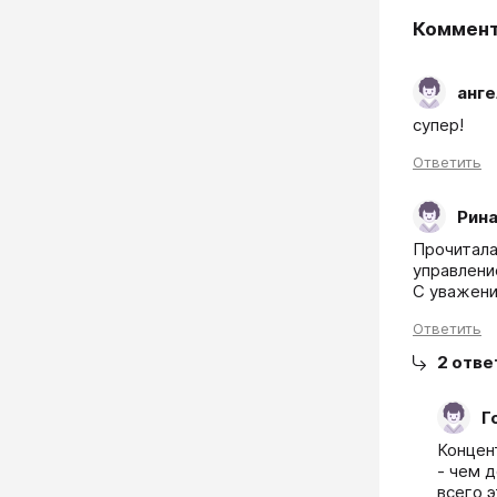
Коммен
анге
супер!
Ответить
Рин
Прочитала
управление
С уважени
Ответить
2
отве
Г
Концен
- чем 
всего 