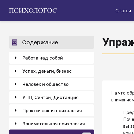
Статьи
Упраж
Содержание
Работа над собой
Успех, деньги, бизнес
Человек и общество
На что об
УПП, Синтон, Дистанция
вниманием
Практическая психология
Пред
Поче
Занимательная психология
вы з
конц