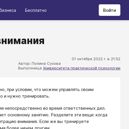
бизнеса
Бесплатно
Войти
внимания
01 октября 2022 г. в 21:52
Автор: Полина Сухова
Выпускница
Университета практической психологии
но, при условии, что можем управлять своим
о и нужно тренировать.
я непосредственно во время ответственных дел.
ет основному занятию. Разделите эти вещи: когда
нтрацию внимания. Если же вы тренируете
емя более ничем другим.