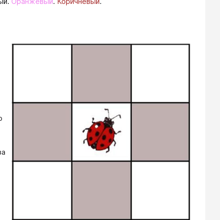
ый.
Оранжевый
.
Коричневый
.​
,
ю
за
в