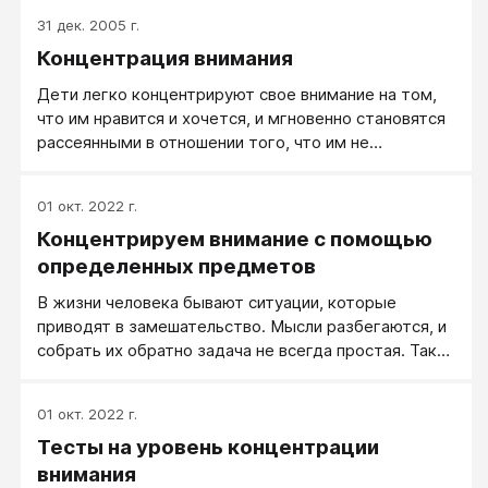
31 дек. 2005 г.
Концентрация внимания
Дети легко концентрируют свое внимание на том,
что им нравится и хочется, и мгновенно становятся
рассеянными в отношении того, что им не
интересно и чем заниматься им не хочется.
01 окт. 2022 г.
Концентрируем внимание с помощью
определенных предметов
В жизни человека бывают ситуации, которые
приводят в замешательство. Мысли разбегаются, и
собрать их обратно задача не всегда простая. Так
бывает: люди ведут себя довольно странным
образом, как будто отстраняются от всего, что
01 окт. 2022 г.
окружает, и заостряют внимание на том, что не
Тесты на уровень концентрации
достойно. Кто-то теребит пуговицу, кто-то
наматывает на палец прядь волос, кто-то грызет и
внимания