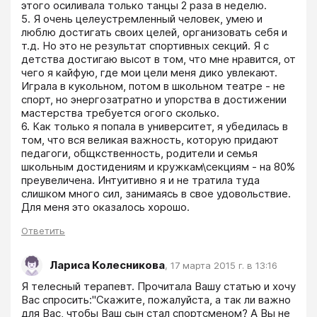
этого осиливала только танцы 2 раза в неделю.

5. Я очень целеустремленный человек, умею и 
люблю достигать своих целей, организовать себя и 
т.д. Но это не результат спортивных секций. Я с 
детства достигаю высот в том, что мне нравится, от 
чего я кайфую, где мои цели меня дико увлекают. 
Играла в кукольном, потом в школьном театре - не 
спорт, но энергозатратно и упорства в достижении 
мастерства требуется огого сколько.

6. Как только я попала в университет, я убедилась в 
том, что вся великая важность, которую придают 
педагоги, общкственность, родители и семья 
школьным достидениям и кружкам\секциям - на 80% 
преувеличена. Интуитивно я и не тратила туда 
слишком много сил, занимаясь в свое удовольствие. 
Ответить
Лариса Колесникова
,
17 марта 2015 г. в 13:16
Я телесный терапевт. Прочитала Вашу статью и хочу 
Вас спросить:"Скажите, пожалуйста, а так ли важно 
для Вас, чтобы Ваш сын стал спортсменом? А Вы не 