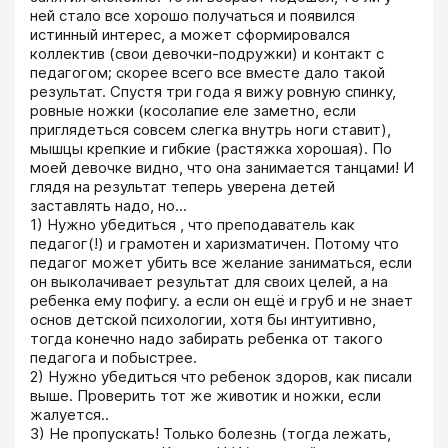
ней стало все хорошо получаться и появился 
истинный интерес, а может сформировался 
коллектив (свои девочки-подружки) и контакт с 
педагогом; скорее всего все вместе дало такой 
результат. Спустя три года я вижу ровную спинку, 
ровные ножки (косолапие еле заметно, если 
приглядеться совсем слегка внутрь ноги ставит), 
мышцы крепкие и гибкие (растяжка хорошая). По 
моей девочке видно, что она занимается танцами! И 
глядя на результат теперь уверена детей 
заставлять надо, но...  

1) Нужно убедиться , что преподаватель как 
педагог(!) и грамотен и харизматичен. Потому что 
педагог может убить все желание заниматься, если 
он выколачивает результат для своих целей, а на 
ребенка ему пофигу. а если он ещё и груб и не знает 
основ детской психологии, хотя бы интуитивно, 
тогда конечно надо забирать ребенка от такого 
педагога и побыстрее.

2) Нужно убедиться что ребенок здоров, как писали 
выше. Проверить тот же животик и ножки, если 
жалуется..

3) Не пропускать! Только болезнь (тогда лежать, 