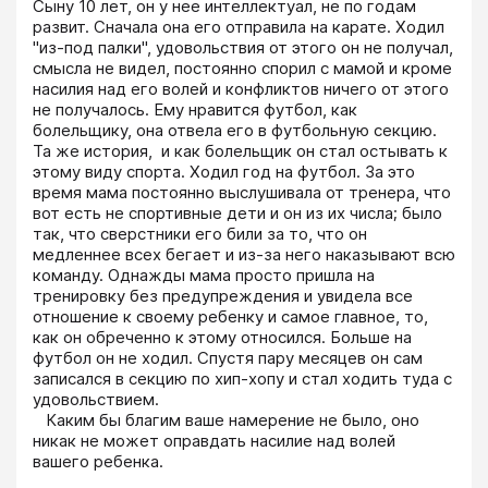
Сыну 10 лет, он у нее интеллектуал, не по годам 
развит. Сначала она его отправила на карате. Ходил 
"из-под палки", удовольствия от этого он не получал, 
смысла не видел, постоянно спорил с мамой и кроме 
насилия над его волей и конфликтов ничего от этого 
не получалось. Ему нравится футбол, как 
болельщику, она отвела его в футбольную секцию. 
Та же история,  и как болельщик он стал остывать к 
этому виду спорта. Ходил год на футбол. За это 
время мама постоянно выслушивала от тренера, что 
вот есть не спортивные дети и он из их числа; было 
так, что сверстники его били за то, что он 
медленнее всех бегает и из-за него наказывают всю 
команду. Однажды мама просто пришла на 
тренировку без предупреждения и увидела все 
отношение к своему ребенку и самое главное, то, 
как он обреченно к этому относился. Больше на 
футбол он не ходил. Спустя пару месяцев он сам 
записался в секцию по хип-хопу и стал ходить туда с 
удовольствием.

   Каким бы благим ваше намерение не было, оно 
никак не может оправдать насилие над волей 
вашего ребенка.