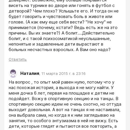
висеть на турнике во дворе или гонять в футбол с 
детворой? Чем плохо? Услышьте его. И тогда он не 
будет говорить и чувствовать боль в животе или 
голове. (А как ему еще себя вести? "Не хочу" не 
принимается (почему, кстати? Ведь есть же на это 
причины. Вы их знаете?) А болит....Действительно 
болит, и с такой психосоматикой неуслышанные, 
непонятые и задавленные дети вырастают в 
больных несчастных взрослых. А Вам оно надо?
Ответить
Наталия
,
11 марта 2015 г. в 23:16
На вопрос , то опыт мой равен нулю, потому что у 
нас похожая история, а выхода я не могу найти. У 
меня дочка 6 лет, первая на площадке к детям не 
подойдет. Вожу в спортивную секцию и на танцы. В 
спортивную секцию идем не очень охотно, но оттуда 
выходит довольная. А вот на танцах я не настаивала, 
она выбрала сама, но когда я к ним заглядываю на 
занятия, то особого энтузиазма в ней не вижу. Есть 
дети, которые глядят и пытаются все повторить, а 