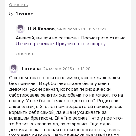
Ответить
1
ответ
Н.И. Козлов
,
24 января 2016 г. в 15:29
Алексей, вы зря не согласны. Посмотрите статью 
Любите ребенка? Приучите его к спорту
Ответить
Татьяна
,
24 марта 2015 г. в 18:28
С сыном такого опыта не имею, как не жаловался 
без причины. В субботней школе была у меня 
девочка, удочеренная, которая периодически 
саботировала занятия жалобами то на живот, то на 
голову. У нее было "тяжелое детство". Родители 
алкоголики, в 3-х летнем возрасте ей приходилось 
кормить себя самой, да еще и ухаживать за 
младшим братиком. Ей я "не верила", что у нее что-
то болит, а хвалила да, за старание. Еще одна 
девочка была - полная противоположность, очень 
ухоженая девочка. Периодически она ушибала то 