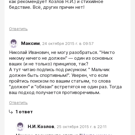
как рекомендует Козлов Н.И.) и стихийное 
бедствие. Всё, других причин нет!

Ответить
Максим
,
24 октября 2015 г. в 09:57
Николай Иванович, не могу разобраться. "Никто 
никому ничего не должен" — один из основных 
ваших (и не только) принципов, так?

А тут читаю подпись под рисунком: " Мальчик 
должен быть спортивным!". Уверен, что если 
пройтись поиском по вашим статьям, то слова 
"должен" и "обязан" встретятся не один раз. Тогда 
ваш подход получается противоречивым.
Ответить
1
ответ
Н.И. Козлов
,
25 октября 2015 г. в 22:11