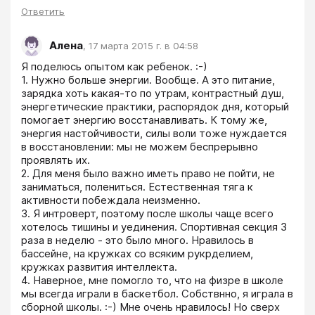
Ответить
Алена
,
17 марта 2015 г. в 04:58
Я поделюсь опытом как ребенок. :-) 

1. Нужно больше энергии. Вообще. А это питание, 
зарядка хоть какая-то по утрам, контрастный душ, 
энергетические практики, распорядок дня, который 
помогает энергию восстанавливать. К тому же, 
энергия настойчивости, силы воли тоже нуждается 
в восстановлении: мы не можем беспрерывно 
проявлять их.

2. Для меня было важно иметь право не пойти, не 
заниматься, полениться. Естественная тяга к 
активности побеждала неизменно.

3. Я интроверт, поэтому после школы чаще всего 
хотелось тишины и уединения. Спортивная секция 3 
раза в неделю - это было много. Нравилось в 
бассейне, на кружках со всяким рукрделием, 
кружках развития интеллекта.

4. Наверное, мне помогло то, что на физре в школе 
мы всегда играли в баскетбол. Собствнно, я играла в 
сборной школы. :-) Мне очень нравилось! Но сверх 