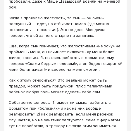
пробовали, даже к Маше Давыдовой возили на мечевой
бой.
Когда я проявляю жесткость, то сын — он очень
послушный — идет, но отбывает номер (где можно
похалявить — похалявит). Это не дело. Моя дочка
говорит, что ей за него стыдно на занятиях.
Еще, когда сын понимает, что жалостливым «не хочу» не
проймешь меня, он начинает включать «у меня болит
живот, голова». Я, пытаясь работать с форматом, ему
говорю: «Скажи бодрым голосом!», а он бодро говорит «У
меня болит живот!» и весело на меня смотрит.
Как к этому относиться? Это реально может быть
правдой, может быть придумкой, плюс талантливый
ребенок любую боль может сделать себе сам.
Собственно вопросы: 1) имеет ли смысл работать с
форматом при «болезнях» и как на них вообще
реагировать? 2) как реагировать, если меня ребенок
слушается, но на занятиях халтурит? Я сама с форматом
тут не поработаю, а тренеру некогда этим заниматься...