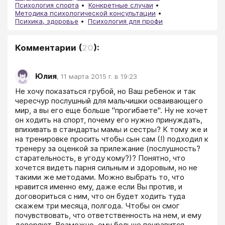
Психология спорта
Конкретные случаи
Методика психологической консультации
Психика, здоровье
Психология для профи
Комментарии
(
20
):
Юлия
,
11 марта 2015 г. в 19:23
Не хочу показаться грубой, но Ваш ребенок и так 
чересчур послушный для мальчишки осваивающего 
мир, а вы его еще больше "прогибаете". Ну не хочет 
он ходить на спорт, почему его нужно принуждать, 
впихивать в стандарты мамы и сестры? К тому же и 
на тренировке просить чтобы сын сам (!) подходил к 
тренеру за оценкой за прилежание (послушность? 
старательность, в угоду кому?)? Понятно, что 
хочется видеть парня сильным и здоровым, но не 
такими же методами. Можно выбрать то, что 
нравится именно ему, даже если Вы против, и 
договориться с ним, что он будет ходить туда 
скажем три месяца, полгода. Чтобы он смог 
почувствовать, что ответственность на нем, и ему 
доверяют. Возможно, ему больше понравится 