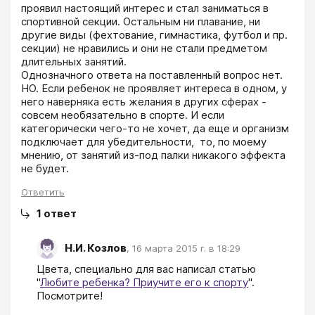
проявил настоящий интерес и стал заниматься в 
спортивной секции. Остальным ни плавание, ни 
другие виды (фехтование, гимнастика, футбол и пр. 
секции) не нравились и они не стали предметом 
длительных занятий.

Однозначного ответа на поставленный вопрос нет. 
НО. Если ребенок не проявляет интереса в одном, у 
него наверняка есть желания в других сферах - 
совсем необязательно в спорте. И если 
категорически чего-то не хочет, да еще и организм 
подключает для убедительности,  то, по моему 
мнению, от занятий из-под палки никакого эффекта 
не будет. 
Ответить
1
ответ
Н.И. Козлов
,
16 марта 2015 г. в 18:29
Цвета, специально для вас написал статью 
"
Любите ребенка? Приучите его к спорту
". 
Посмотрите!