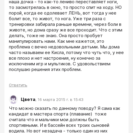
наша дочка - то как-то лениво переставляет ноги, 
то засмотрелась в окно, то просто спит на ходу. НО 
порой, когда ее одолевает ЛЕНЬ, вот тогда у нее 
болит все, то живот, то нога. Уже три раза с 
тренировки забирала раньше времени, через боли в 
животе, но дома сразу же все проходит. Что с этим 
делать, тоже не знаю. Она просто пробует 
манипулировать нами. Как мне кажется, это 
проблема с вечно недовольными детьми. Мы дома 
часто называем ее Кисла, потому что чуть что, у нее 
все плохо и нет настроения, ну конечно за 
исключеним игр и мультиков. С удовольствием 
послушаю решения этих проблем.

Ответить
Цвета
,
16 марта 2015 г. в 15:43
Что можно сказать по данному поводу? Я сама как 
кандидат в мастера спорта (плавание)  тоже 
считала что и мальчики мои должны быть 
спортивными. И в бассейн всех троих сыновей 
водила. Но вот незадача - только один из них 