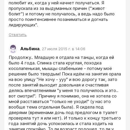
полюбит их, когда у ней начнет получаться. Я 
пропускала из за выдуманных причин ("живот 
болит") и потому не получалось, а ведь надо было 
просто поинтенсивнее позаниматься и догнать 
лидирующих".
Ответить
Альбина
,
27 июля 2015 г. в 14:06
Продолжу.. Младшую я отдала на танцы, когда ей 
было 4 года. Спинка стала круглая, походка 
косолапенькая, мышцы слабенькие - потому моё 
решение было твердым! Пока идём на занятия орала 
на всю улицу "Не хочу - ууу" и всю дорогу так, зато 
после занятий выходит довольная и счастливая 
делясь впечатлениями "у меня то получилось и это.. 
вот смотри!".  Причину я понимаю, она не хотела со 
мной расставаться "только не уходи!" (у нас это 
вообще тема отдельная была). Я сидела под 
дверями (временами дочь под предлогом в туалет 
проверяла тут я или нет). И только к концу третьего 
года занятий дочь успокоилась и стала ходить на 
занятия спокойно. То ли возраст подошел, то ли у 