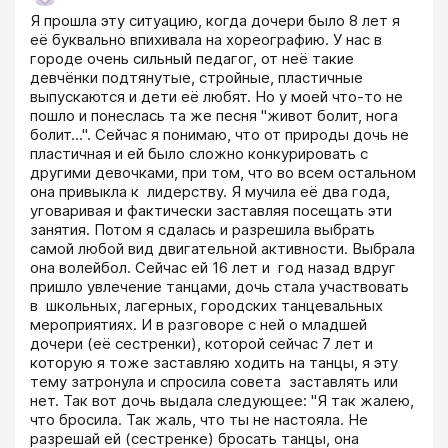
Я прошла эту ситуацию, когда дочери было 8 лет я 
её буквально впихивала на хореографию. У нас в 
городе очень сильный педагог, от неё такие 
девчёнки подтянутые, стройные, пластичные 
выпускаются и дети её любят. Но у моей что-то не 
пошло и понеслась та же песня "живот болит, нога 
болит...". Сейчас я понимаю, что от природы дочь не 
пластичная и ей было сложно конкурировать с 
другими девочками, при том, что во всем остальном 
она привыкла к  лидерству. Я мучила её два года, 
уговаривая и фактически заставляя посещать эти 
занятия. Потом я сдалась и разрешила выбрать 
самой любой вид двигательной активности. Выбрала 
она волейбол. Сейчас ей 16 лет и  год назад вдруг 
пришло увлечение танцами, дочь стала участвовать 
в  школьных, лагерных, городских танцевальных 
мероприятиях. И в разговоре с ней о младшей 
дочери (её сестренки), которой сейчас 7 лет и 
которую я тоже заставляю ходить на танцы, я эту 
тему затронула и спросила совета  заставлять или 
нет. Так вот дочь выдала следующее: "Я так жалею, 
что бросила. Так жаль, что ты не настояла. Не 
разрешай ей (сестренке) бросать танцы, она 