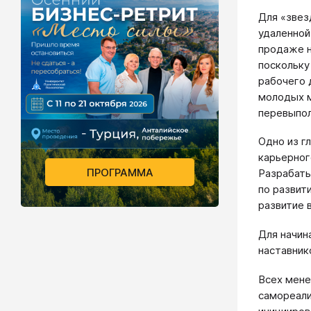
Для «звез
удаленной
продаже н
поскольку
рабочего 
молодых м
перевыпол
Одно из г
карьерног
ПРОГРАММА
Разрабаты
по развит
развитие 
Для начин
наставник
Всех мене
самореали