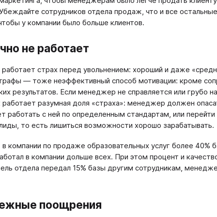
аркетинга, чтобы менеджерам было легче продать клиенту т
 Убеждайте сотрудников отдела продаж, что и все остальны
 чтобы у компании было больше клиентов.
чно не работает
 работает страх перед увольнением: хороший и даже «сре
трафы — тоже неэффективный способ мотивации: кроме соп
ких результатов. Если менеджер не справляется или грубо 
 работает разумная доля «страха»: менеджер должен опасать
ет работать с ней по определенным стандартам, или перейти 
лиды, то есть лишиться возможности хорошо зарабатывать.
 в компании по продаже образовательных услуг более 40%
аботал в компании дольше всех. При этом процент и качество
ель отдела передал 15% базы другим сотрудникам, менедже
ежные поощрения