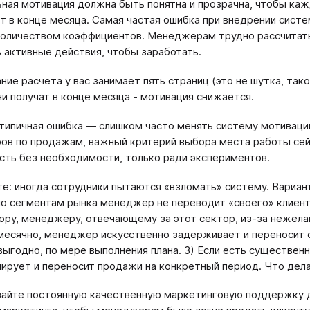
ная мотивация должна быть понятна и прозрачна, чтобы ка
т в конце месяца. Самая частая ошибка при внедрении сис
оличеством коэффициентов. Менеджерам трудно рассчитать 
 активные действия, чтобы заработать.
ание расчета у вас занимает пять страниц (это не шутка, та
ни получат в конце месяца - мотивация снижается.
типичная ошибка — слишком часто менять систему мотивации.
в по продажам, важный критерий выбора места работы сейч
сть без необходимости, только ради экспериментов.
те: иногда сотрудники пытаются «взломать» систему. Вариан
по сегментам рынка менеджер не переводит «своего» клиент
ору, менеджеру, отвечающему за этот сектор, из-за нежелан
есячно, менеджер искусственно задерживает и переносит оп
выгодно, по мере выполнения плана. 3) Если есть существен
ирует и переносит продажи на конкретный период. Что дела
айте постоянную качественную маркетинговую поддержку д