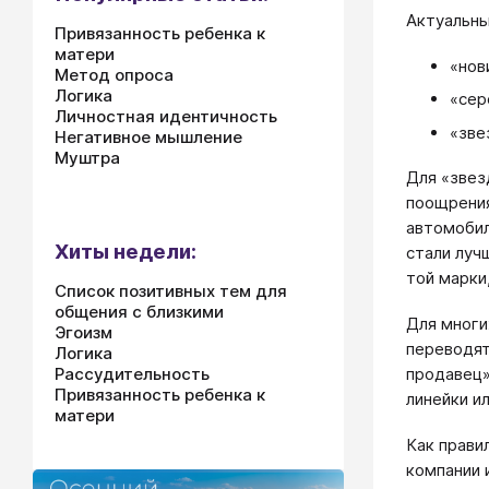
Актуальны
Привязанность ребенка к
матери
«нов
Метод опроса
Логика
«сер
Личностная идентичность
«зве
Негативное мышление
Муштра
Для «звез
поощрения
автомобил
Хиты недели:
стали луч
той марки
Список позитивных тем для
общения с близкими
Для многи
Эгоизм
переводят
Логика
Рассудительность
продавец»
Привязанность ребенка к
линейки и
матери
Как прави
компании 