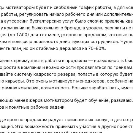
д» мотиватором будет и свободный график работы, а для «
 работы, регулировать начало рабочего дня или дополнител
а аутсорсинг бухгалтерских услуг было сложно привлечь к
 у компании не было сильного бренда, а уровень зарплаты 
дня (до 17:00) для тех менеджеров по продажам, которые вы
ам и повысило лояльность действующих сотрудников. Чудес
нять план, но он стабильно держался на 70–80%.
лавных преимуществ работы в продажах — возможность быс
о роста в компании и возможности продвигаться по грейдам 
вайте систему кадрового резерва, попасть в которую будет
ию карьеры. Это очень мотивирует менеджеров, особенно на
в рамках компании, возможность больше зарабатывать, иметь
ающих менеджеров мотиватором будет обучение, развивающ
ов и понятные рабочие задачи.
джеров по продажам радует признание их заслуг, а для сотр
зация. Это возможность принимать участие в других проекта