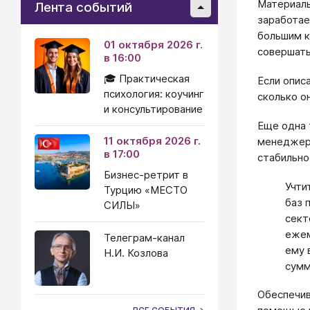
Материаль
Лента событий
заработае
большим к
01 октября 2026 г.
совершать
в 16:00
🎓 Практическая
Если опис
психология: коучинг
сколько о
и консультирование
Еще одна 
11 октября 2026 г.
менеджеро
в 17:00
стабильно
Бизнес-ретрит в
Учти
Турцию «МЕСТО
баз 
СИЛЫ»
сект
ежем
Телеграм-канал
ему 
Н.И. Козлова
сумм
Обеспечив