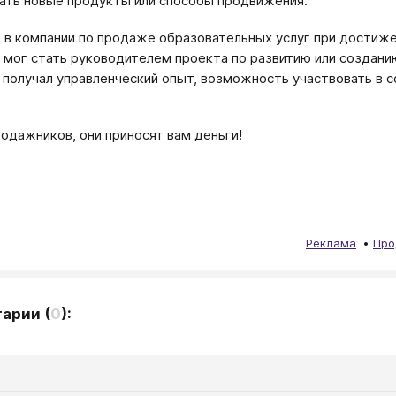
ать новые продукты или способы продвижения.
 в компании по продаже образовательных услуг при достиж
мог стать руководителем проекта по развитию или создани
 получал управленческий опыт, возможность участвовать в 
одажников, они приносят вам деньги!
Реклама
Про
тарии
(
0
):