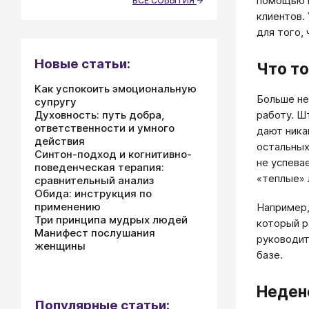
помощью м
ВСЕ СОБЫТИЯ
клиентов.
для того,
Новые статьи:
Что то
Как успокоить эмоциональную
Больше не
супругу
Духовность: путь добра,
работу. Ш
ответственности и умного
дают ника
действия
остальных
Синтон-подход и когнитивно-
не успева
поведенческая терапия:
«теплые» 
сравнительный анализ
Обида: инструкция по
применению
Например,
Три принципа мудрых людей
который р
Манифест послушания
руководит
женщины
базе.
Неден
Популярные статьи: