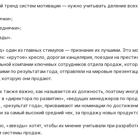
й тренд систем мотивации — нужно учитывать деление всех
ички»;
еднячки»;
зды».
д» один из главных стимулов — признание их лучшими. Это
х: «крутое» кресло, дорогая канцелярия, поездки на прест
ьной компании ключевых сотрудников отдела продаж, которы
шими по результатам года, отправляли на мировые презента
, которую они продают.
х также важно, как называется их должность, поэтому ино
 в «директора по развитию», «ведущих менеджеров по прод
, «результат года», присваивают им номинации по достиже
ли за самый высокий средний чек, за продажу новых продукто
ло, «звезды» хотят, чтобы их мнение учитывали при разрабо
и системы продаж.