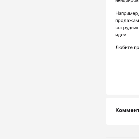
иницииров
Например,
продажам 
сотрудник
идеи.
Любите пр
Коммен