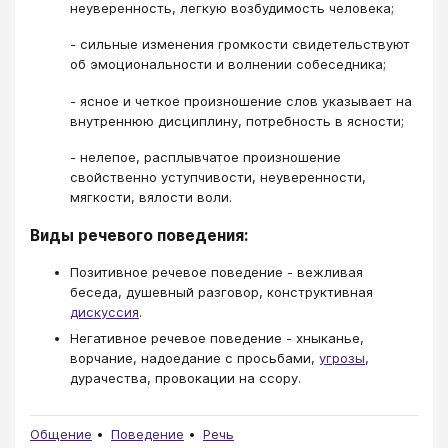
неуверенность, легкую возбудимость человека;
- сильные изменения громкости свидетельствуют
об эмоциональности и волнении собеседника;
- ясное и четкое произношение слов указывает на
внутреннюю дисциплину, потребность в ясности;
- нелепое, расплывчатое произношение
свойственно уступчивости, неуверенности,
мягкости, вялости воли.
Виды речевого поведения:
Позитивное речевое поведение - вежливая
беседа, душевный разговор, конструктивная
дискуссия
.
Негативное речевое поведение - хныканье,
ворчание, надоедание с просьбами,
угрозы
,
дурачества, провокации на ссору.
Общение
Поведение
Речь