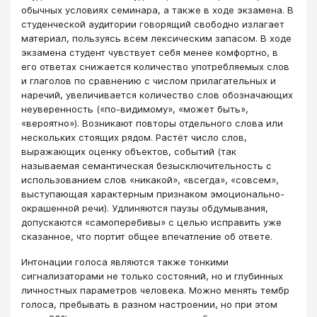
обычных условиях семинара, а также в ходе экзамена. В
студенческой аудитории говорящий свободно излагает
материал, пользуясь всем лексическим запасом. В ходе
экзамена студент чувствует себя менее комфортно, в
его ответах снижается количество употребляемых слов
и глаголов по сравнению с числом прилагательных и
наречий, увеличивается количество слов обозначающих
неуверенность («по-видимому», «может быть»,
«вероятно»). Возникают повторы отдельного слова или
нескольких стоящих рядом. Растёт число слов,
выражающих оценку объектов, событий (так
называемая семантическая безысключительность с
использованием слов «никакой», «всегда», «совсем»,
выступающая характерным признаком эмоционально-
окрашенной речи). Удлиняются паузы обдумывания,
допускаются «самоперебивы» с целью исправить уже
сказанное, что портит общее впечатление об ответе.
Интонации голоса являются также тонкими
сигнализаторами не только состояний, но и глубинных
личностных параметров человека. Можно менять тембр
голоса, пребывать в разном настроении, но при этом