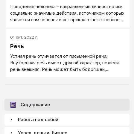
Поведение человека - направленные личностно или
социально значимые действия, источником которых
является сам человек и авторская ответственность
за которые возлагается на него.
01 окт. 2022 г.
Речь
Устная речь отличается от письменной речи.
Внутренняя речь имеет другой характер, нежели
речь внешняя. Речь может быть бодрящей,
энергетизирующей или успокаивающей,
расслабляющей, наполненной смыслом или
эмоциями, яркой и увлекательной - или сдержанной
и достойной. Речь может быть разного качества -
лучше, когда речь чистая, понятная и логичная.
Содержание
Работа над собой
Успех, деньги, бизнес