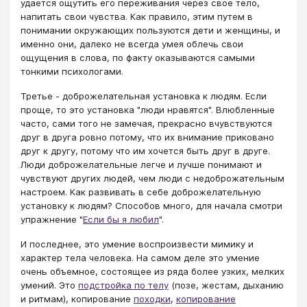
удается ощутить его переживания через свое тело,
напитать свои чувства. Как правило, этим путем в
понимании окружающих пользуются дети и женщины, и
именно они, далеко не всегда умея облечь свои
ощущения в слова, по факту оказываются самыми
тонкими психологами.
​​​​​​​​Третье - доброжелательная установка к людям. Если
проще, то это установка "люди нравятся". Влюбленные
часто, сами того не замечая, прекрасно вчувствуются
друг в друга ровно потому, что их внимание приковано
друг к другу, потому что им хочется быть друг в друге.
Люди доброжелательные легче и лучше понимают и
чувствуют других людей, чем люди с недоброжательным
настроем. Как развивать в себе доброжелательную
установку к людям? Способов много, для начала смотри
упражнение "
Если бы я любил
".
И последнее, это умение воспроизвести мимику и
характер тела человека. На самом деле это умение
очень объемное, состоящее из ряда более узких, мелких
умений. Это
подстройка по телу
(позе, жестам, дыханию
и ритмам), копирование
походки
,
копирование