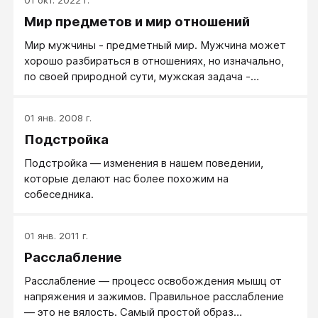
Мир предметов и мир отношений
Мир мужчины - предметный мир. Мужчина может
хорошо разбираться в отношениях, но изначально,
по своей природной сути, мужская задача -
создавать предметы, чинить предметы,
разбираться в предметах. Мир женщины - мир
01 янв. 2008 г.
человеческих отношений. Женщина может
Подстройка
великолепно ориентироваться в природном мире, но
ее природная женская стихия - не предметный мир,
Подстройка — изменения в нашем поведении,
а отношения и внутренние чувства. Женщина живет
которые делают нас более похожим на
своими чувствами и интересуется отношениями, в
собеседника.
которых воплотятся ее чувства: в первую очередь
это семья, муж и дети.
01 янв. 2011 г.
Расслабление
​Расслабление — процесс освобождения мышц от
напряжения и зажимов. Правильное расслабление
— это не вялость. Самый простой образ