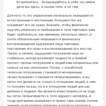
Встряхнитесь… Возвращайтесь в себя: на самом
деле вы здесь, в своем теле, а не там.
Для кого-то это упражнение изначально оказывается
естественным и несложным, большинство же
осваивает его не сразу. Вначале, чтобы физически
ощутить реальность пребывания в теле партнера, вам
будет требоваться, как минимум, несколько минут, и
почти обязательным оказывается физическое
воспроизведение выражения лица партнера,
повторение его позы и воспроизведение его жестов.
Также, в начале, ощущение погружения еще не
стабильно, иногда возникают трудности и прямой
протест против погружения в людей вам неприятных или
сильно на вас непохожих. Позже, с отработкой,
телесное погружение становится мгновенным,
«вчувствование» становится «впрыгиванием», и вы
легко это делаете не только в отношении людей, в чем-
то похожих на вас, но и в отношении людей для вас
далеких и трудных. Вы можете вчувствоваться на ходу,
вы легко «впрыгиваете» в тело идущего человека, и
тогда критерием оказывается прямо-таки знание (телом
знание), куда человек повернет и когда остановится…