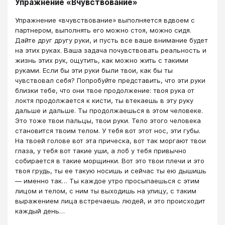
Упражнение «Вчувствование»
Упражнение «вчувствование» выполняется вдвоем с
партнером, выполнять его можно стоя, можно сидя.
Дайте друг другу руки, и пусть все ваше внимание будет
на этих руках. Ваша задача почувствовать реальность и
жизнь этих рук, ощутить, как можно жить с такими
руками. Если бы эти руки были твои, как бы ты
чувствовал себя? Попробуйте представить, что эти руки
близки тебе, что они твое продолжение: твоя рука от
локтя продолжается к кисти, ты втекаешь в эту руку
дальше и дальше. Ты продолжаешься в этом человеке.
Это тоже твои пальцы, твои руки. Тело этого человека
становится твоим телом. У тебя вот этот нос, эти губы.
На твоей голове вот эта прическа, вот так моргают твои
глаза, у тебя вот такие уши, а лоб у тебя привычно
собирается в такие морщинки. Вот это твои плечи и это
твоя грудь, ты ее такую носишь и сейчас ты ею дышишь
— именно так… Ты каждое утро просыпаешься с этим
лицом и телом, с ним ты выходишь на улицу, с таким
выражением лица встречаешь людей, и это происходит
каждый день…