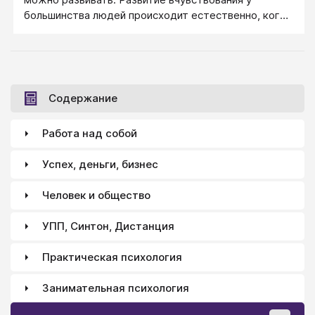
много!
большинства людей происходит естественно, когда
есть люди вокруг, которые привлекают внимание,
нравятся и когда есть желание и привычка их
копировать: копировать выражение их лица, делать
такие же глаза, повторять движения корпуса и рук.
Содержание
Работа над собой
Успех, деньги, бизнес
Человек и общество
УПП, Синтон, Дистанция
Практическая психология
Занимательная психология