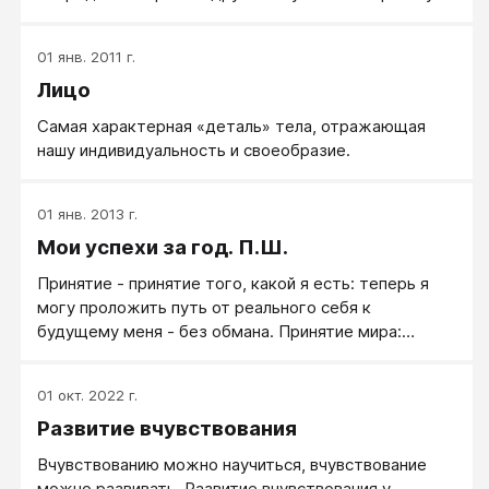
не лестные отзывы об общественном транспорте и
о тамошних пассажирах. Интересно, а можем ли мы
01 янв. 2011 г.
сделать поездки в метро или автобусе
Лицо
интересными, полезными?
Самая характерная «деталь» тела, отражающая
нашу индивидуальность и своеобразие.
01 янв. 2013 г.
Мои успехи за год. П.Ш.
Принятие - принятие того, какой я есть: теперь я
могу проложить путь от реального себя к
будущему меня - без обмана. Принятие мира:
спокойно отношусь к тому, что происходит,
принимая только одно решение - что делать.
01 окт. 2022 г.
Принятие людей, их особенностей, желаний,
Развитие вчувствования
ценностей: кто со мной, тому с радостью помогу.
Кто нет - мы не воюем, нам просто в разные
Вчувствованию можно научиться, вчувствование
стороны. Главное - тех, с кем по пути, оказывается
можно развивать. Развитие вчувствования у