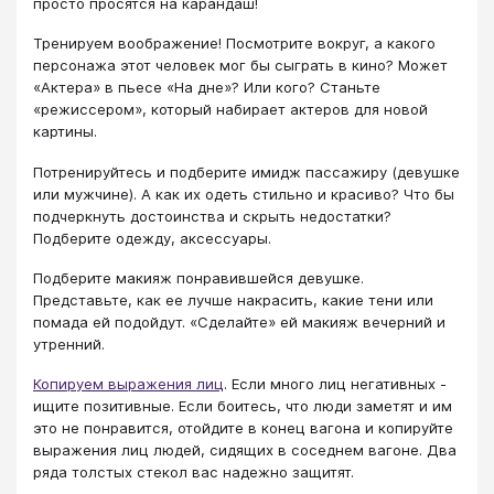
просто просятся на карандаш!
Тренируем воображение! Посмотрите вокруг, а какого
персонажа этот человек мог бы сыграть в кино? Может
«Актера» в пьесе «На дне»? Или кого? Станьте
«режиссером», который набирает актеров для новой
картины.
Потренируйтесь и подберите имидж пассажиру (девушке
или мужчине). А как их одеть стильно и красиво? Что бы
подчеркнуть достоинства и скрыть недостатки?
Подберите одежду, аксессуары.
Подберите макияж понравившейся девушке.
Представьте, как ее лучше накрасить, какие тени или
помада ей подойдут. «Сделайте» ей макияж вечерний и
утренний.
Копируем выражения лиц
. Если много лиц негативных -
ищите позитивные. Если боитесь, что люди заметят и им
это не понравится, отойдите в конец вагона и копируйте
выражения лиц людей, сидящих в соседнем вагоне. Два
ряда толстых стекол вас надежно защитят.