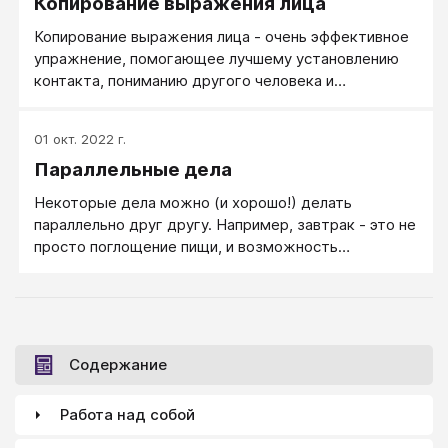
Копирование выражения лица
интересными, полезными?
Копирование выражения лица - очень эффективное
упражнение, помогающее лучшему установлению
контакта, пониманию другого человека и
вчувствованию. Очень хорошо делать в метро или
другом общественном транспорте, когда делать
01 окт. 2022 г.
все равно нечего. Если есть опасение, что в метро
Параллельные дела
человек напротив заметит, как вы копируете его
лицо - отойдите к краю вагона и копируйте тех, кто
Некоторые дела можно (и хорошо!) делать
находится в соседнем вагоне. Два ряда толстых
параллельно друг другу. Например, завтрак - это не
стекол, отделяющих вас - надежная защита!
просто поглощение пищи, и возможность
обговорить важные вопросы плюс подарить
близким радость общения. Итого: в те же самые 15
минут завтрака вы сделали параллельно три разных
дела.
Содержание
Работа над собой