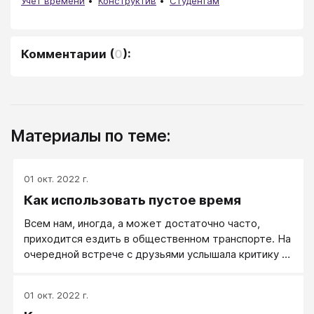
Учет времени
Конструктив
Студентам
Комментарии
(
0
):
Материалы по теме:
01 окт. 2022 г.
Как использовать пустое время
Всем нам, иногда, а может достаточно часто,
приходится ездить в общественном транспорте. На
очередной встрече с друзьями услышала критику и
не лестные отзывы об общественном транспорте и
о тамошних пассажирах. Интересно, а можем ли мы
01 окт. 2022 г.
сделать поездки в метро или автобусе