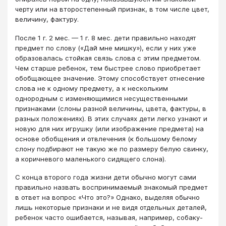
черту или на второстепенный признак, в том числе цвет,
величину, фактуру.
После 1 г. 2 мес. — 1 г. 8 мес. дети правильно находят
предмет по слову («Дай мне мишку»), если у них уже
образовалась стойкая связь слова с этим предметом.
Чем старше ребенок, тем быстрее слово приобретает
обобщающее значение. Этому способствует отнесение
слова не к одному предмету, а к нескольким
однородным с изменяющимися несущественными
признаками (слоны разной величины, цвета, фактуры, в
разных положениях). В этих случаях дети легко узнают и
новую для них игрушку (или изображение предмета) на
основе обобщения и отвлечения (к большому белому
слону подбирают не такую же по размеру белую свинку,
а коричневого маленького сидящего слона).
С конца второго года жизни дети обычно могут сами
правильно назвать воспринимаемый знакомый предмет
в ответ на вопрос «Что это?» Однако, выделяя обычно
лишь некоторые признаки и не видя отдельных деталей,
ребенок часто ошибается, называя, например, собаку-