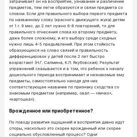
затрачивает он на восприятие, узнавание и различение
предметов, тем легче образуются и связи предмета со
словом. Если для правильного выбора первого предмета
по названному слову (красного движущего жука) детям
от 1 г. 9 мес. до 2 лет нужно 6-8 повторений, то для
правильного отнесения слова ко второму предмету,
даже более сложному, и его выбору среди сходных
нужно лишь 4-5 предъявлений. При этом стойкость
образующихся на слово связей и правильность
дифференцировок у детей после 2 лет быстро
возрастают (Н.Г. Салмина, К.Л. Якубовская). Результат
упражнений сказывается и в том, что ребенок к началу
дошкольного периода воспринимает и незнакомые ему
предметы, самостоятельно находя для них
соответствующее название по признаку сходства со
знакомым предметом (например, овал — «яичко»,
«картошка»).
Врожденное или приобретенное?
По поводу развития ощущений и восприятия давно идут
споры, насколько это скорее врожденный или скорее
социально обусловленный процесс? Одни