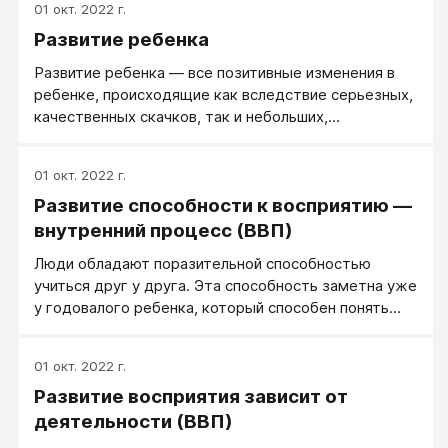
01 окт. 2022 г.
«позиция восприятия». Основных, классических,
Развитие ребенка
позиций пять...
Развитие ребенка — все позитивные изменения в
ребенке, происходящие как вследствие серьезных,
качественных скачков, так и небольших,
постепенных его изменений. Это все то, что в
ребенке растет (с возрастом) само, что
01 окт. 2022 г.
формируется под влиянием извне и развивается в
Развитие способности к восприятию —
себе самим ребенком. Как происходит развитие
ребенка и как развивать у ребенка способности и
внутренний процесс (ВВП)
склонности?
Люди обладают поразительной способностью
учиться друг у друга. Эта способность заметна уже
у годовалого ребенка, который способен понять
значение нового слова или функции нового
предмета, просто наблюдая за тем, как использует
01 окт. 2022 г.
это слово или предмет другой человек.
Развитие восприятия зависит от
деятельности (ВВП)