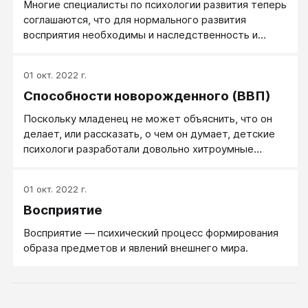
Многие специалисты по психологии развития теперь
соглашаются, что для нормального развития
восприятия необходимы и наследственность и
воспитание. Однако все еще существует много
разногласий относительно степени важности
01 окт. 2022 г.
влияния природы и воспитания.
Способности новорожденного (ВВП)
Поскольку младенец не может объяснить, что он
делает, или рассказать, о чем он думает, детские
психологи разработали довольно хитроумные
методики для изучения способностей малышей.
Основной метод заключается в том, чтобы внести
01 окт. 2022 г.
какое-нибудь изменение в окружение ребенка и
Восприятие
наблюдать за его реакцией. Можно, например,
предъявить звуковой тон или мигающий свет и
Восприятие — психический процесс формирования
затем проверить, изменился ли сердечный ритм,
образа предметов и явлений внешнего мира.
поворачивает ли ребенок голову или начинает
энергичнее сосать соску.