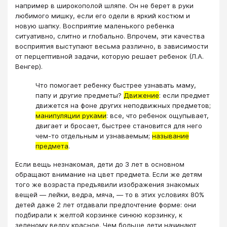
например в широкополой шляпе. Он не берет в руки
любимого мишку, если его одели в яркий костюм и
новую шапку. Восприятие маленького ребенка
ситуативно, слитно и глобально. Впрочем, эти качества
восприятия выступают весьма различно, в зависимости
от перцептивной задачи, которую решает ребенок (Л.А.
Венгер).
Что помогает ребенку быстрее узнавать маму,
папу и другие предметы?
Движение
: если предмет
движется на фоне других неподвижных предметов;
манипуляции руками
: все, что ребенок ощупывает,
двигает и бросает, быстрее становится для него
чем-то отдельным и узнаваемым;
называние
предмета
.
Если вещь незнакомая, дети до 3 лет в основном
обращают внимание на цвет предмета. Если же детям
того же возраста предъявили изображения знакомых
вещей — лейки, ведра, мяча, — то в этих условиях 80%
детей даже 2 лет отдавали предпочтение форме: они
подбирали к желтой корзинке синюю корзинку, к
зеленому ведру красное. Чем больше дети начинают