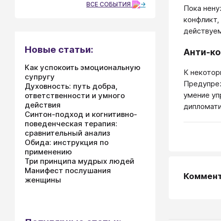
ВСЕ СОБЫТИЯ
Пока нену
конфликт,
действуем
Новые статьи:
Анти-ко
Как успокоить эмоциональную
К некотор
супругу
Предупреж
Духовность: путь добра,
умение уп
ответственности и умного
действия
дипломати
Синтон-подход и когнитивно-
поведенческая терапия:
сравнительный анализ
Обида: инструкция по
применению
Три принципа мудрых людей
Манифест послушания
Коммен
женщины