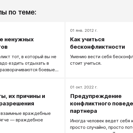
ы по теме:
.
01 янв. 2012 г.
ие ненужных
Как учиться
тов
бесконфликтности
ликт тот, в который вы не
Умению вести себя бесконф
надо ездить отдыхать в
стоит учиться.
 разворачиваются боевые
е ходите в вашем городе в
я, где возникают
.
01 окт. 2022 г.
Не связывайтесь с
ы, их причины и
Предупреждение
ми людьми, по
и не поддерживайте
 разрешения
конфликтного повед
ми людьми, вокруг которых
партнера
 взаимные враждебные
тности.
Мягче — враждебное
Иногда человек ведет себя 
просто случайно, просто пот