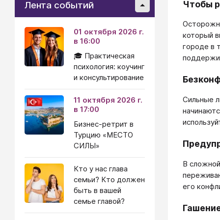
Чтобы р
Лента событий
Осторожно
01 октября 2026 г.
который в
в 16:00
городе в 
🎓 Практическая
поддержив
психология: коучинг
и консультирование
Безконф
Сильные л
11 октября 2026 г.
в 17:00
начинаютс
используй
Бизнес-ретрит в
Турцию «МЕСТО
Предупр
СИЛЫ»
В сложной
Кто у нас глава
переживаю
семьи? Кто должен
его конфл
быть в вашей
семье главой?
Гашени