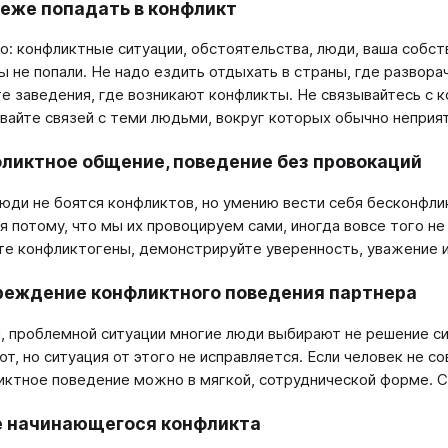
еже попадать в конфликт
: конфликтные ситуации, обстоятельства, люди, ваша собств
ы не попали. Не надо ездить отдыхать в страны, где развор
те заведения, где возникают конфликты. Не связывайтесь с
айте связей с теми людьми, вокруг которых обычно неприят
ликтное общение, поведение без провокаций
юди не боятся конфликтов, но умению вести себя бесконфли
я потому, что мы их провоцируем сами, иногда вовсе того не
те конфликтогены, демонстрируйте уверенность, уважение 
еждение конфликтного поведения партнера
, проблемной ситуации многие люди выбирают не решение си
т, но ситуация от этого не исправляется. Если человек не с
иктное поведение можно в мягкой, сотруднической форме. С
е начинающегося конфликта