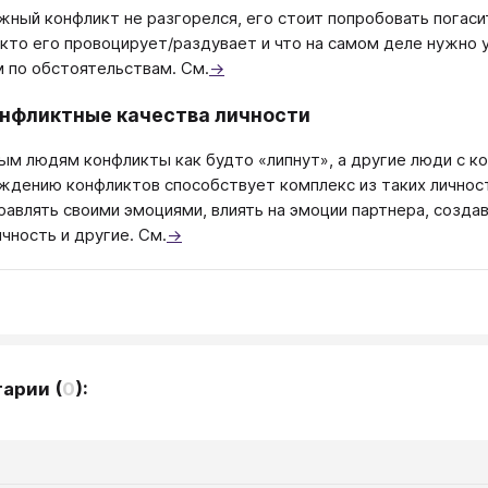
жный конфликт не разгорелся, его стоит попробовать погасит
 кто его провоцирует/раздувает и что на самом деле нужно
 по обстоятельствам. См.
→
нфликтные качества личности
ым людям конфликты как будто «липнут», а другие люди с к
дению конфликтов способствует комплекс из таких личностны
равлять своими эмоциями, влиять на эмоции партнера, созд
чность и другие. См.
→
тарии
(
0
):