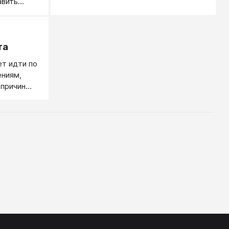
авить
другие.
.
та
т идти по
ениям,
причин