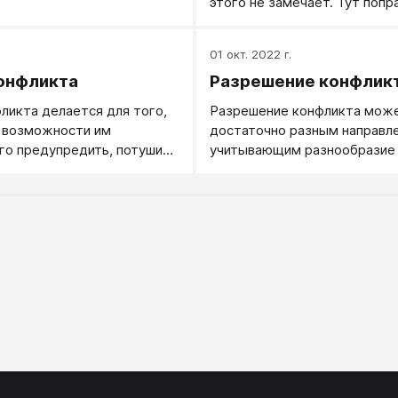
этого не замечает. Тут попр
ситуацию несложно, бывает
достаточно простого намека
.
01 окт. 2022 г.
онфликта
Разрешение конфлик
ликта делается для того,
Разрешение конфликта може
и возможности им
достаточно разным направл
его предупредить, потушить
учитывающим разнообразие 
ь.
конфликта.