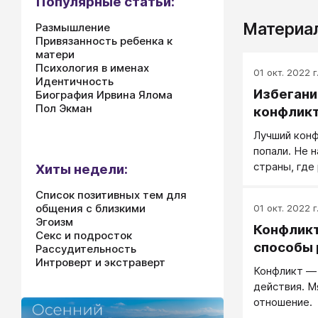
Популярные статьи:
Материал
Размышление
Привязанность ребенка к
матери
Психология в именах
01 окт. 2022 г
Идентичность
Избеган
Биография Ирвина Ялома
Пол Экман
конфлик
Лучший конф
попали. Не 
страны, где
Хиты недели:
действия. Н
Список позитивных тем для
те заведени
общения с близкими
01 окт. 2022 г
конфликты. 
Эгоизм
Конфликт
конфликтны
Секс и подросток
возможност
способы
Рассудительность
связей с те
Интроверт и экстраверт
Конфликт —
одни неприя
действия. 
отношение.