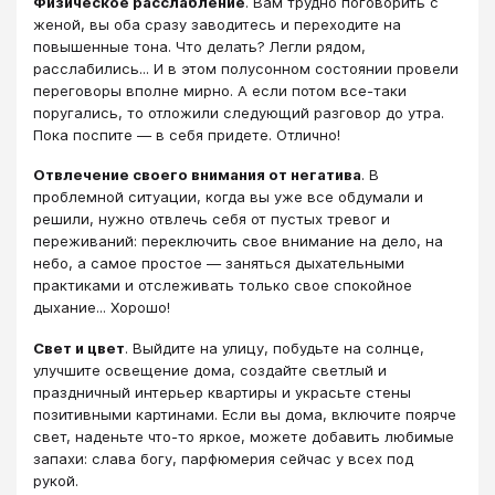
Физическое расслабление
. Вам трудно поговорить с
женой, вы оба сразу заводитесь и переходите на
повышенные тона. Что делать? Легли рядом,
расслабились... И в этом полусонном состоянии провели
переговоры вполне мирно. А если потом все-таки
поругались, то отложили следующий разговор до утра.
Пока поспите — в себя придете. Отлично!
Отвлечение своего внимания от негатива
. В
проблемной ситуации, когда вы уже все обдумали и
решили, нужно отвлечь себя от пустых тревог и
переживаний: переключить свое внимание на дело, на
небо, а самое простое — заняться дыхательными
практиками и отслеживать только свое спокойное
дыхание... Хорошо!
Свет и цвет
. Выйдите на улицу, побудьте на солнце,
улучшите освещение дома, создайте светлый и
праздничный интерьер квартиры и украсьте стены
позитивными картинами. Если вы дома, включите поярче
свет, наденьте что-то яркое, можете добавить любимые
запахи: слава богу, парфюмерия сейчас у всех под
рукой.