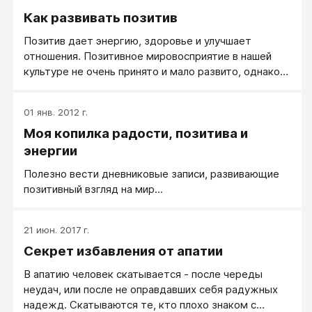
внимание с мыслей-убийц на простые физические
Как развивать позитив
действия.
Позитив дает энергию, здоровье и улучшает
отношения. Позитивное мировосприятие в нашей
культуре не очень принято и мало развито, однако
развивать его определенно стоит.
01 янв. 2012 г.
Моя копилка радости, позитива и
энергии
Полезно вести дневниковые записи, развивающие
позитивный взгляд на мир...
21 июн. 2017 г.
Секрет избавления от апатии
В апатию человек скатывается - после череды
неудач, или после не оправдавших себя радужных
надежд. Скатываются те, кто плохо знаком с