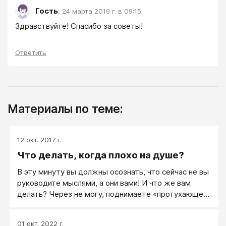
Гость
,
24 марта 2019 г. в 09:15
Здравствуйте! Спасибо за советы! 
Ответить
Материалы по теме:
12 окт. 2017 г.
Что делать, когда плохо на душе?
В эту минуту вы должны осознать, что сейчас не вы
руководите мыслями, а они вами! И что же вам
делать? Через не могу, поднимаете «протухающее
тело» и бросаете его в бой, начинаете его чистить
от «дурной химии крови», переключив свое
01 окт. 2022 г.