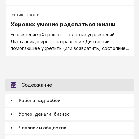
психогигиеной и не осуществляет правильную
экстренную самопомощь, которая очень нужна! При
01 янв. 2001 г.
негативном развороте событий человек начинает
Хорошо: умение радоваться жизни
чувствовать упадок сил... - это вполне объяснимо,
потому что механизм упадка сил встроен в
Упражнение «Хорошо» — одно из упражнений
физиологию людей, чтобы мы не занимались
Дистанции, шире — направление Дистанции,
деятельностью, в которой мы не преуспеваем.
помогающее укрепить (или возвратить) состояние
Встроен на гормональном уровне.
внутреннего Хорошо и радость жизни. Задача —
научиться держать себя всегда в состоянии «Все
хорошо» и позиции «Мир дружественен».
Содержание
Работа над собой
Успех, деньги, бизнес
Человек и общество