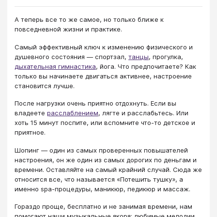
А теперь все то же самое, но только ближе к
повседневной жизни и практике.
Самый эффективный ключ к изменению физического и
душевного состояния — спортзал,
танцы
, прогулка,
дыхательная гимнастика
, йога. Что предпочитаете? Как
только вы начинаете двигаться активнее, настроение
становится лучше.
После нагрузки очень приятно отдохнуть. Если вы
владеете
расслаблением
, лягте и расслабьтесь. Или
хоть 15 минут поспите, или вспомните что-то детское и
приятное.
Шопинг — один из самых проверенных повышателей
настроения, он же один из самых дорогих по деньгам и
времени. Оставляйте на самый крайний случай. Сюда же
относится все, что называется «Потешить тушку», а
именно spa-процедуры, маникюр, педикюр и массаж.
Гораздо проще, бесплатно и не занимая времени, нам
помогают наши музыкальные якоря: любимые мелодии