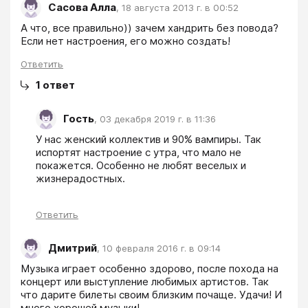
Сасова Алла
,
18 августа 2013 г. в 00:52
А что, все правильно)) зачем хандрить без повода? 
Если нет настроения, его можно создать!
Ответить
1
ответ
Гость
,
03 декабря 2019 г. в 11:36
У нас женский коллектив и 90% вампиры. Так 
испортят настроение с утра, что мало не 
покажется. Особенно не любят веселых и 
жизнерадостных.
Ответить
Дмитрий
,
10 февраля 2016 г. в 09:14
Музыка играет особенно здорово, после похода на 
концерт или выступление любимых артистов. Так 
что дарите билеты своим близким почаще. Удачи! И 
много хорошей музыки!