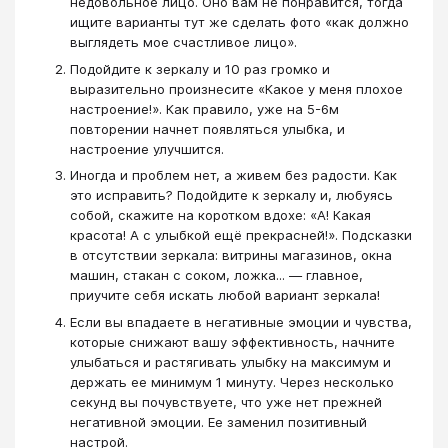
недовольное лицо. Оно вам не понравится, тогда
ищите варианты тут же сделать фото «как должно
выглядеть мое счастливое лицо».
Подойдите к зеркалу и 10 раз громко и
выразительно произнесите «Какое у меня плохое
настроение!». Как правило, уже на 5-6м
повторении начнет появляться улыбка, и
настроение улучшится.
Иногда и проблем нет, а живем без радости. Как
это исправить? Подойдите к зеркалу и, любуясь
собой, скажите на коротком вдохе: «А! Какая
красота! А с улыбкой ещё прекрасней!». Подсказки
в отсутствии зеркала: витрины магазинов, окна
машин, стакан с соком, ложка... — главное,
приучите себя искать любой вариант зеркала!
Если вы впадаете в негативные эмоции и чувства,
которые снижают вашу эффективность, начните
улыбаться и растягивать улыбку на максимум и
держать ее минимум 1 минуту. Через несколько
секунд вы почувствуете, что уже нет прежней
негативной эмоции. Ее заменил позитивный
настрой.