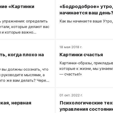
ие «Картинки
«Бодродоброе» утро,
начинается ваш день
ь упражнения: определить
Как вы начинаете ваше Утро,
тали, которые делают вас
 и которые важно
когда вы рисуете себе
удущего.
18 мая 2018 г.
ть, когда плохо на
Картинки счастья
Картинки-образы, приклады
которые к жизни, мы узнаем:
у вы должны осознать, что
— счастье!»
ы руководите мыслями, а
 что же вам делать? Через
однимаете «протухающее
саете его в бой, начинаете
.
01 окт. 2022 г.
 от «дурной химии крови»,
кая, нервная
Психологические тех
свое внимание с мыслей-
остые физические
управления состояни