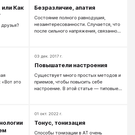
 или Как
Безразличие, апатия
?
Состояние полного равнодушия,
незаинтересованности. Случается, что
 друзья?
после сильного напряжения, связанного
со стрессовыми ситуациями.
03 дек. 2017 г.
Повышатели настроения
вая
Существует много простых методов и
 «Вот это
приемов, чтобы повысить себе
настроение. В этой статье — типовые
подсказки.
01 окт. 2022 г.
нологии
Тонус, тонизация
ем
Способы тонизации в АТ очень