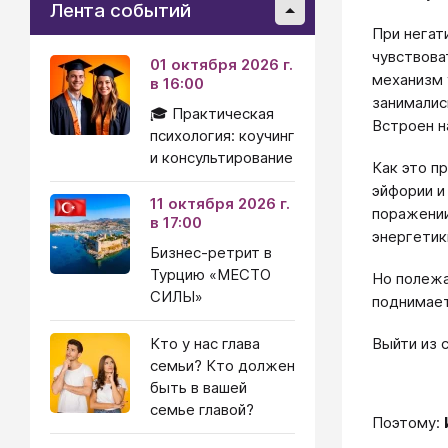
Лента событий
При негат
чувствоват
01 октября 2026 г.
механизм 
в 16:00
занималис
🎓 Практическая
Встроен н
психология: коучинг
и консультирование
Как это п
эйфории и
11 октября 2026 г.
поражении
в 17:00
энергетик
Бизнес-ретрит в
Турцию «МЕСТО
Но полежа
СИЛЫ»
поднимает
Выйти из 
Кто у нас глава
семьи? Кто должен
быть в вашей
семье главой?
Поэтому: