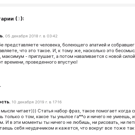
тарии
(
3
):
ь
,
05 декабря 2018 г. в 03:42
бе представляете человека, болеющего апатией и собравшего
вляете, что это такое. И, к тому же, насколько это бессмысл
, максимум - приглушает, а потом наваливается с новой силой
от времени, проведенного впустую!
т
ость
,
10 декабря 2019 г. в 17:16
мысли читает))) Статья набор фраз, такое помогает когда ск
 только о том, какое ты унылое га**о и ничего не умеешь, и 
. И в эти моменты ты ничего не любишь, ни рисовать, ни петь
итаешь себя неудачником и кажется, что вокруг все тоже так