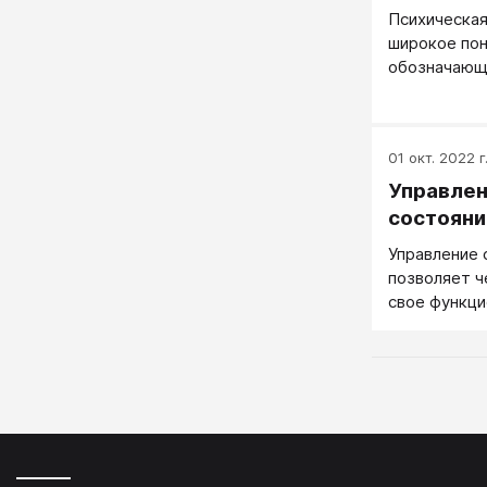
действия.
Психическая
широкое пон
обозначающ
психических
стремящихс
01 окт. 2022 г
Управлен
состоян
Управление
позволяет ч
свое функци
физическое 
ситуативные