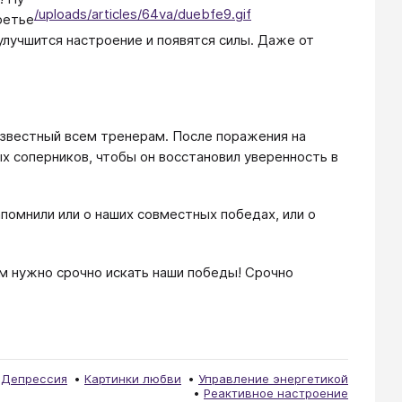
/uploads/articles/64va/duebfe9.gif
ретье
улучшится настроение и появятся силы. Даже от
известный всем тренерам. После поражения на
ых соперников, чтобы он восстановил уверенность в
апомнили или о наших совместных победах, или о
ам нужно срочно искать наши победы! Срочно
Депрессия
Картинки любви
Управление энергетикой
Реактивное настроение