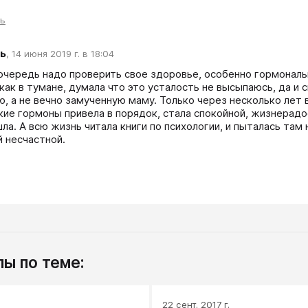
ть
ь
,
14 июня 2019 г. в 18:04
очередь надо проверить свое здоровье, особенно гормональ
 как в тумане, думала что это усталость не высыпаюсь, да и 
ю, а не вечно замученную маму. Только через несколько лет в
ие гормоны привела в порядок, стала спокойной, жизнерадост
ла. А всю жизнь читала книги по психологии, и пыталась там н
й несчастной.
ы по теме:
.
22 сент. 2017 г.