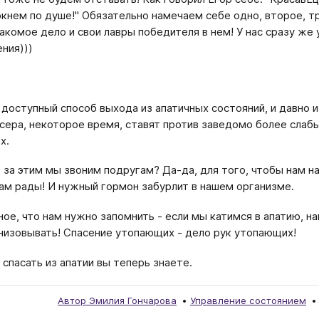
ркнем по душе!" Обязательно намечаем себе одно, второе, т
акомое дело и свои лавры победителя в нем! У нас сразу же 
ния)))
 доступный способ выхода из апатичных состояний, и давно 
ксера, некоторое время, ставят против заведомо более слаб
х.
е за этим мы звоним подругам? Да-да, для того, чтобы нам н
нам рады! И нужный гормон забурлит в нашем организме.
ное, что нам нужно запомнить - если мы катимся в апатию, н
низовывать! Спасение утопающих - дело рук утопающих!
 спасать из апатии вы теперь знаете.
Автор Эмилия Гончарова
Управление состоянием