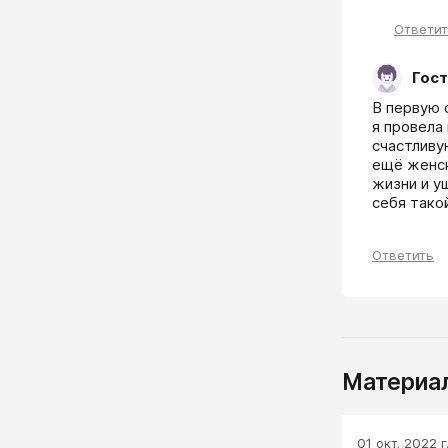
Ответи
Гост
В первую 
я провела
счастливу
ещё женск
жизни и уш
себя тако
Ответить
Материал
01 окт. 2022 г