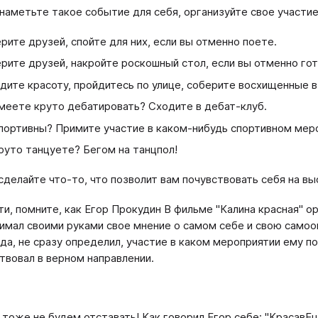
наметьте такое событие для себя, организуйте свое участие
рите друзей, спойте для них, если вы отменно поете.
рите друзей, накройте роскошный стол, если вы отменно гот
дите красоту, пройдитесь по улице, соберите восхищенные в
меете круто дебатировать? Сходите в дебат-клуб.
портивны? Примите участие в каком-нибудь спортивном мер
руто танцуете? Бегом на танцпол!
сделайте что-то, что позволит вам почувствовать себя на вы
ти, помните, как Егор Прокудин В фильме "Калина красная" 
имал своими руками свое мнение о самом себе и свою самооц
да, не сразу определил, участие в каком мероприятии ему п
твовал в верном направлении.
 тоже не будем отставать! Как говорил Егор себе: "КрасавЕц