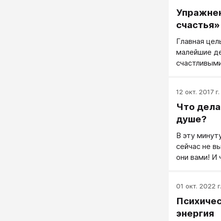
Упражнен
счастья»
Главная цел
малейшие де
счастливыми
добавлять, 
картинки б
12 окт. 2017 г.
Что дела
душе?
В эту минут
сейчас не в
они вами! И
не могу, п
тело» и бро
01 окт. 2022 г
его чистить
Психичес
переключив 
убийц на пр
энергия