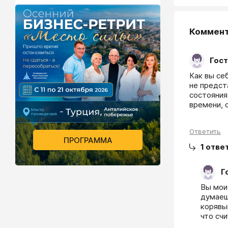
Коммен
Гост
Как вы се
не предста
состояния
времени, 
Ответить
ПРОГРАММА
1
отве
Г
Вы мои 
думаешь
корявым
что сч