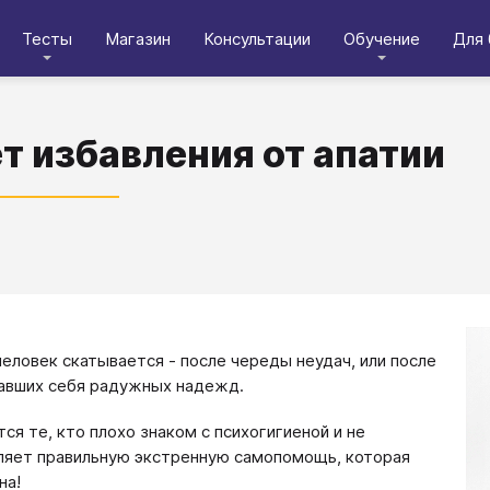
Тесты
Магазин
Консультации
Обучение
Для 
т избавления от апатии
человек скатывается - после череды неудач, или после
авших себя радужных надежд.
ся те, кто плохо знаком с психогигиеной и не
яет правильную экстренную самопомощь, которая
на!