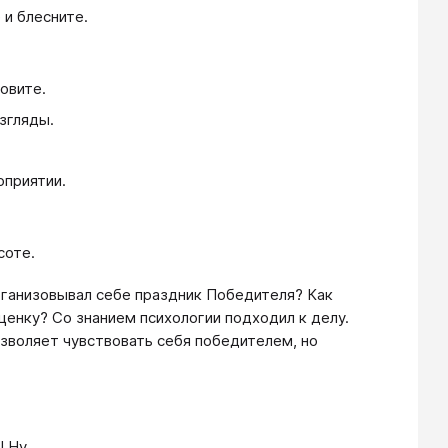
 и блесните.
овите.
згляды.
оприятии.
соте.
организовывал себе праздник Победителя? Как
енку? Со знанием психологии подходил к делу.
озволяет чувствовать себя победителем, но
! Ну