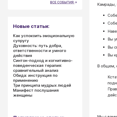
ВСЕ СОБЫТИЯ
Камрады, 
Собе
Собе
Новые статьи:
Наве
Как успокоить эмоциональную
Вы у
супругу
Духовность: путь добра,
Вы с
ответственности и умного
Вы к
действия
Синтон-подход и когнитивно-
поведенческая терапия:
В общем, 
сравнительный анализ
Обида: инструкция по
Кста
применению
подн
Три принципа мудрых людей
Прав
Манифест послушания
дейс
женщины
Мы с вами