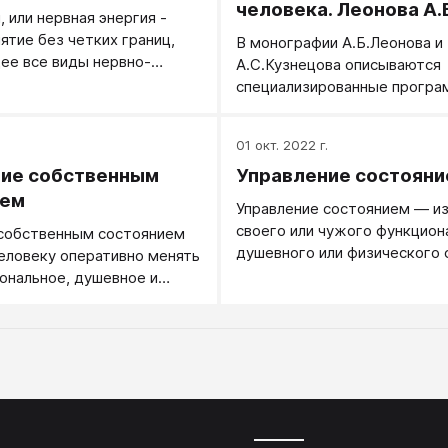
человека. Леонова А.Б
, или нервная энергия -
Кузнецова А.С.
ятие без четких границ,
В монографии А.Б.Леонова и
ее все виды нервно-
А.С.Кузнецова описываются
 напряжений в организме,
специализированные програ
я к выражению и разрядке.
психотехнические процедур
направленные на улучшение 
.
01 окт. 2022 г.
состояния и поддержание
ие собственным
Управление состоян
психического здоровья у лю
деятельность которых проте
ием
Управление состоянием — и
напряженных условиях. Книг
своего или чужого функцион
 собственным состоянием
из пяти глав. Первая глава
душевного или физического 
еловеку оперативно менять
рассказывает о профилактик
для тех или иных задач.
ональное, душевное и
и разнообразных методах о
состояние под те или иные
функциональных состояний.
 цели.