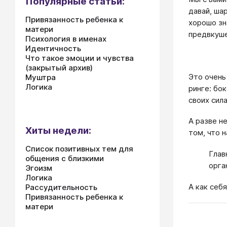
Популярные статьи:
давай, ша
Привязанность ребенка к
хорошо зн
матери
предвкуше
Психология в именах
Идентичность
Что такое эмоции и чувства
(закрытый архив)
Это очень
Муштра
Логика
ринге: бо
своих сила
А разве н
Хиты недели:
том, что 
Список позитивных тем для
Глав
общения с близкими
орга
Эгоизм
Логика
А как себя
Рассудительность
Привязанность ребенка к
матери