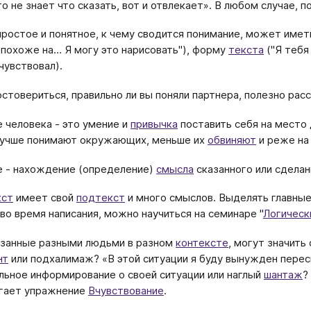
о не знает что сказать, вот и отвлекает». В любом случае, п
простое и понятное, к чему сводится понимание, может им
 похоже на… Я могу это нарисовать"), форму
текста
("Я тебя
чувствовал).
стовериться, правильно ли вы поняли партнера, полезно расск
 человека - это умение и
привычка
поставить себя на место 
лучше понимают окружающих, меньше их
обвиняют
и реже на
 - нахождение (определение)
смысла
сказанного или сделанн
кст
имеет свой
подтекст
и много смыслов. Выделять главные
 во время написания, можно научиться на семинаре "
Логическ
казанные разными людьми в разном
контексте
, могут значить
нт
или подхалимаж? «В этой ситуации я буду вынужден перес
льное информирование о своей ситуации или наглый
шантаж
?
огает упражнение
Вчувствование
.