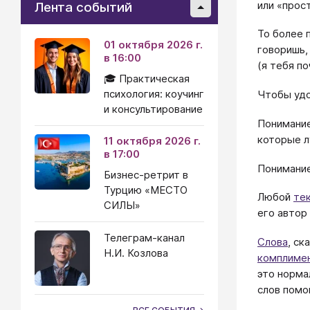
или «прост
Лента событий
То более 
01 октября 2026 г.
говоришь,
в 16:00
(я тебя по
🎓 Практическая
психология: коучинг
Чтобы удо
и консультирование
Понимание
которые 
11 октября 2026 г.
в 17:00
Понимание
Бизнес-ретрит в
Турцию «МЕСТО
Любой
те
СИЛЫ»
его автор
Телеграм-канал
Слова
, с
Н.И. Козлова
комплиме
это норма
слов пом