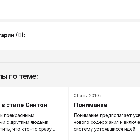
тарии
(
0
):
ы по теме:
.
01 янв. 2010 г.
 в стиле Синтон
Понимание
ми прекрасными
Понимание предполагает ус
ми с другими людьми,
нового содержания и включе
ить, что кто-то сразу
систему устоявшихся идей.
т описываемый образ, а