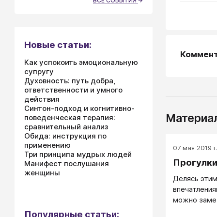
ВСЕ СОБЫТИЯ
Новые статьи:
Коммен
Как успокоить эмоциональную
супругу
Духовность: путь добра,
ответственности и умного
действия
Синтон-подход и когнитивно-
Материал
поведенческая терапия:
сравнительный анализ
Обида: инструкция по
применению
07 мая 2019 г
Три принципа мудрых людей
Прогулки
Манифест послушания
женщины
Делясь эти
впечатления
можно замет
воспринимае
Популярные статьи: