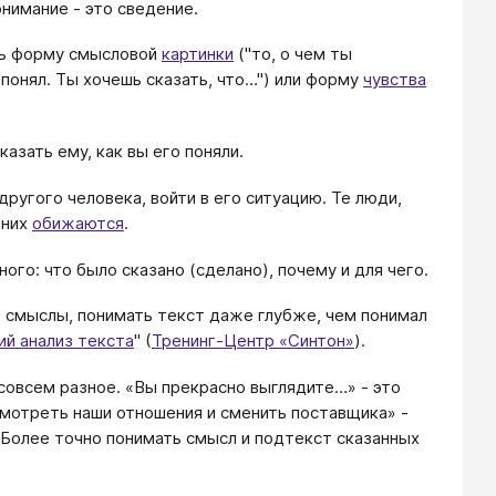
онимание - это сведение.
еть форму смысловой
картинки
("то, о чем ты
 понял. Ты хочешь сказать, что…") или форму
чувства
азать ему, как вы его поняли.
другого человека, войти в его ситуацию. Те люди,
 них
обижаются
.
ого: что было сказано (сделано), почему и для чего.
 смыслы, понимать текст даже глубже, чем понимал
ий анализ текста
" (
Тренинг-Центр «Синтон»
).
 совсем разное. «Вы прекрасно выглядите…» - это
мотреть наши отношения и сменить поставщика» -
 Более точно понимать смысл и подтекст сказанных