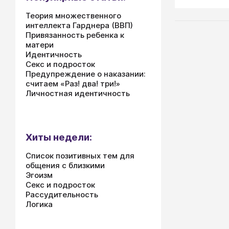
кого-то он 
Теория множественного
можно было 
интеллекта Гарднера (ВВП)
сегодня ске
Привязанность ребенка к
матери
Идентичность
Секс и подросток
Предупреждение о наказании:
считаем «Раз! два! три!»
Личностная идентичность
Хиты недели:
Список позитивных тем для
общения с близкими
Эгоизм
Секс и подросток
Рассудительность
Логика