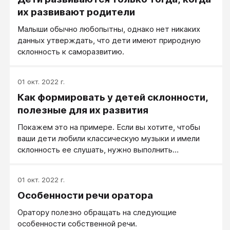
их развивают родители
Малыши обычно любопытны, однако нет никаких
данных утверждать, что дети имеют природную
склонность к саморазвитию.
01 окт. 2022 г.
Как формировать у детей склонности,
полезные для их развития
Покажем это на примере. Если вы хотите, чтобы
ваши дети любили классическую музыки и имели
склонность ее слушать, нужно выполнить
следующие условия: ваши дети должны слушать
классическую музыку часто и долго, чем раньше с
01 окт. 2022 г.
детства это происходит, тем лучше: детские
Особенности речи оратора
запечатления самые прочные. Но не поздно
начинать ее слушать и в любом другом возрасте,
Оратору полезно обращать на следующие
отличном от детского.
особенности собственной речи.