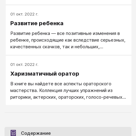
01 окт. 2022 г.
Развитие ребенка
Развитие ребенка — все позитивные изменения в
ребенке, происходящие как вследствие серьезных,
качественных скачков, так и небольших,
постепенных его изменений. Это все то, что в
ребенке растет (с возрастом) само, что
01 окт. 2022 г.
формируется под влиянием извне и развивается в
Харизматичный оратор
себе самим ребенком. Как происходит развитие
ребенка и как развивать у ребенка способности и
В книге вы найдете все аспекты ораторского
склонности?
мастерства. Коллекция лучших упражнений из
риторики, актерских, ораторских, голосо-речевых
тренингов позволит вам сразу же, по ходу чтения
книги, улучшать свои ораторские навыки.
Содержание