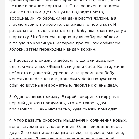
летние и зимние сорта и т.п. Он ограничен и не всем
хватает знаний. Детям лучше подойдёт метод
ассоциаций: «У бабушки на даче растут яблоки, а я
люблю лазить по яблоне, однажды я с неё упал». И
рассказ про то, как упал, и ещё бабушка варит вкусную
шарлотку. Чтоб испечь шарлотку «я собираю яблоки
в такую-то корзину» и историю про то, как собираем
яблоки, затем переходим к видам корзин.
2. Рассказать сказку и добавлять детали вводным
словом «кстати». «Жили были дед и баба. Кстати, жили
небогато в далёкой деревне. И попросил дед бабу
испечь колобок. Кстати, колобки у бабы получались
обычно вкусные и ароматные, любил их очень дед».
3. Один сочиняет сказку. Второй говорит «а вдруг», и
первый должен придумать, что же такое вдруг
произошло. Очень интересно, куда сказки приводят.
4. Чтоб развить скорость мышления и сочинения новых,
используем игру в ассоциации. Один говорит колесо,
другой говорит ассоциацию с ним, например, машина,
затем первый озвучивает ассоциацию с машиной,