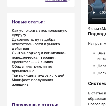
ВСЕ СОБЫТИЯ
Новые статьи:
Фильм «Ме
Как успокоить эмоциональную
Подходы
супругу
Духовность: путь добра,
На протяж
ответственности и умного
действия
Синтон-подход и когнитивно-
Элит
поведенческая терапия:
инте
сравнительный анализ
Дела
Обида: инструкция по
применению
Долж
Три принципа мудрых людей
Манифест послушания
Система
женщины
В статье 
образован
Нового вр
Популярные статьи: