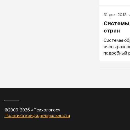
навыков. Он
целостную б
31 дек. 2013 г.
образование
Системы 
профессорам
большим си
стран
программам,
Системы об
заканчивая 
очень разно
Психологиче
подробный р
с психологи
образовани
может быть
стран...
решающим л
направленн
задачи. Чем
заземлено о
можно говор
©2009-
2026
«
Психологос
»
Политика конфиденциальности