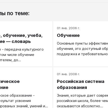
ы по теме:
.
01 янв. 2006 г.
, обучение, учеба,
Обучение
ие — словарь
Основные пункты эффективн
обучения, это доступный об
 - передача культурного
поддержка и требовательно
 том числе обучение
ителем, до
нного обществом уровня.
.
01 янв. 2008 г.
гическое
Российская система
ание
образования
ское образование -
Знания, которые дает совре
езультат усвоения
российская школа, более че
рованых знаний, умений и
оказываются абсолютно