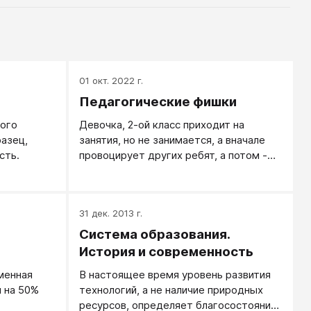
01 окт. 2022 г.
Педагогические фишки
ого
Девочка, 2-ой класс приходит на
разец,
занятия, но не занимается, а вначале
сть.
провоцирует других ребят, а потом -
плачет, что они ей мешают. На
замечания обижается, в занятии
больше не участвует. Но при этом
31 дек. 2013 г.
девочка очень контактная и
общительная и в принципе занимается
Система образования.
неплохо. Вариант поведения: перед
История и современность
занятием подойти к ней и сказать:
менная
В настоящее время уровень развития
"Знаешь, я всегда очень хочу тебя
м на 50%
технологий, а не наличие природных
похвалить, а ты ничего не делаешь и у
ресурсов, определяет благосостояние
меня это не выходит. Давай