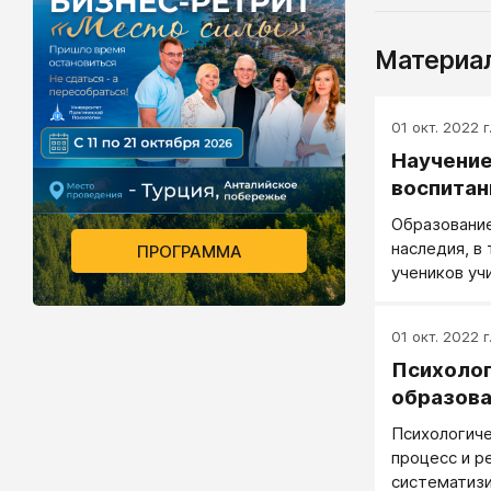
Материал
01 окт. 2022 г
Научение
воспитан
Образование
наследия, в
ПРОГРАММА
учеников уч
зафиксирова
01 окт. 2022 г
Психоло
образов
Психологиче
процесс и р
систематизи