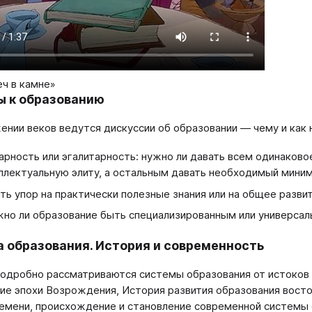
ч в камне»
 к образованию
ении веков ведутся дискуссии об образовании — чему и как 
арность или эгалитарность: нужно ли давать всем одинаково
ллектуальную элиту, а остальным давать необходимый мини
ть упор на практически полезные знания или на общее разви
но ли образование быть специализированным или универса
 образования. История и современность
подробно рассматриваются системы образования от истоков 
ие эпохи Возрождения, История развития образования восточ
емени, происхождение и становление современной системы 