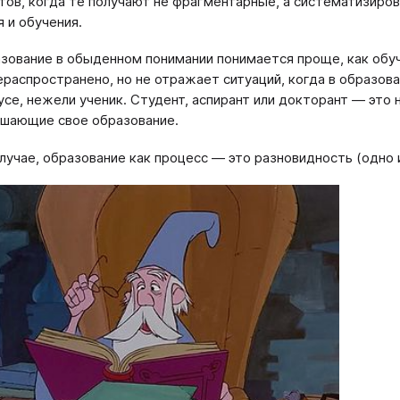
тов, когда те получают не фрагментарные, а систематизиро
я и обучения.
зование в обыденном понимании понимается проще, как обу
распространено, но не отражает ситуаций, когда в образов
усе, нежели ученик. Студент, аспирант или докторант — это 
шающие свое образование.
лучае, образование как процесс — это разновидность (одно 