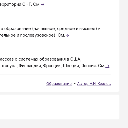
ерритории СНГ. См.
→
 образование (начальное, среднее и высшее) и
ельное и послевузовское). См.
→
ассказ о системах образования в США,
ингапура, Финляндии, Франции, Швеции, Японии. См.
→
Образование
Автор Н.И. Козлов