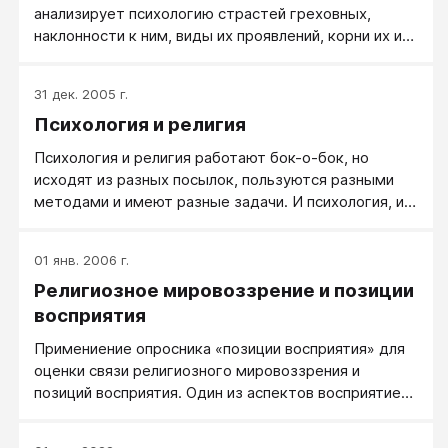
анализирует психологию страстей греховных,
наклонности к ним, виды их проявлений, корни их и
происхождение, научает пастырей быть лекарями
грехов и пороков кающихся, наглядно-убедительно
31 дек. 2005 г.
приводит к покаянию, которое не есть осознание
Психология и религия
наименованиями греха священнику на исповеди, но
есть жительство, перерождение сердца с
Психология и религия работают бок-о-бок, но
принесением плодов осознания греха.
исходят из разных посылок, пользуются разными
методами и имеют разные задачи. И психология, и
религия помогают человеку справиться с трудными
жизненными ситуациями, однако пропасть между
01 янв. 2006 г.
двумя мировоззрениями можно
Религиозное мировоззрение и позиции
продемонстрировать на примере известной
библейской истории.
восприятия
Примениение опросника «позиции восприятия» для
оценки связи религиозного мировоззрения и
позиций восприятия. Один из аспектов восприятие
личностью ситуации в практической психологии
описывается понятием «позиция восприятия».