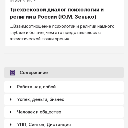
01 окт. 2022 г.
Основных, классических, позиций пять...
Трехвековой диалог психологии и
религии в России (Ю.М. Зенько)
...Взаимоотношение психологии и религии намного
глубже и богаче, чем это представлялось с
атеистической точки зрения.
Содержание
Работа над собой
Успех, деньги, бизнес
Человек и общество
УПП, Синтон, Дистанция