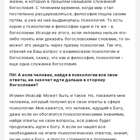
жизни, и которую в прошлом называли служанкой
богословия. С течением времени, когда мир стал
постепенно расцерковляться, философия пошла своим
путём, а уже из неё выдвинулась психология. То есть
корни у психологии и философии одни и те же - в
богословии. Исходя из этого, если человеку нельзя что-
либо понять или доказать богословскими словами, то он
может это увидеть через призму психологии. Так что,
отвечая на Ваш вопрос о взаимосвязи психологии и
богословия, скажу, что как и философия, психология –
еще одна служанка богословия.
ПН: А если человек, найдя в психологии все свои
ответы, не захочет идти дальше в сторону
богословия?
Игумен Иоасаф: Может быть и такое. Но, покажите мне
человека, который получил все свои ответы в сфере
психологии. Мне кажется, что человек, идущий к Богу,
даже если он обогатится психологическими знаниями,
найдя ответы на свои вопросы, всё равно будет
продолжать идти к Богу. А если он нашёл всё
необходимое на этапе психологических ответов, значит,
он не шёл к Богу, а просто стремился к получению