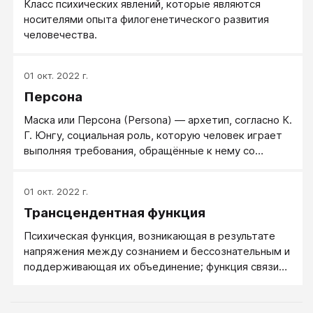
Класс психических явлений, которые являются
носителями опыта филогенетического развития
человечества.
01 окт. 2022 г.
Персона
Маска или Персона (Persona) — архетип, согласно К.
Г. Юнгу, социальная роль, которую человек играет
выполняя требования, обращённые к нему со
стороны общества. Это публичное лицо личности,
воспринимаемое окружающими, оно прячет
01 окт. 2022 г.
истинную суть личности человека.
Трансцендентная функция
Психическая функция, возникающая в результате
напряжения между сознанием и бессознательным и
поддерживающая их объединение; функция связи
между противоположоностями.