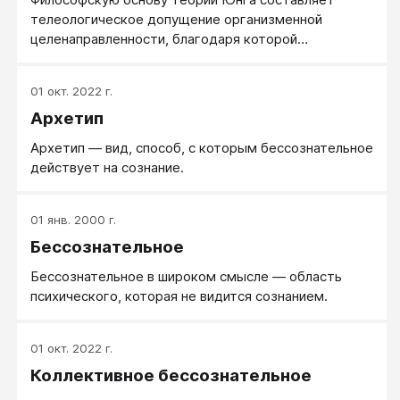
телеологическое допущение организменной
целенаправленности, благодаря которой
трансформационные процессы индивидуации
разворачиваются в каждом человеке по путям, уже
01 окт. 2022 г.
заложенным в уникальном потенциале
Архетип
психологического центра, названному Юнгом
Самостью.
Архетип — вид, способ, с которым бессознательное
действует на сознание.
01 янв. 2000 г.
Бессознательное
Бессознательное в широком смысле — область
психического, которая не видится сознанием.
01 окт. 2022 г.
Коллективное бессознательное