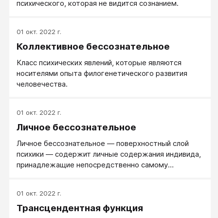
психического, которая не видится сознанием.
01 окт. 2022 г.
Коллективное бессознательное
Класс психических явлений, которые являются
носителями опыта филогенетического развития
человечества.
01 окт. 2022 г.
Личное бессознательное
Личное бессознательное — поверхностный слой
психики — содержит личные содержания индивида,
принадлежащие непосредственно самому
индивиду, который может делать (и часто делает)
их осознанными, а значит, интегрированными в
01 окт. 2022 г.
сознание, в Эго. Сюда относятся бывшие
Трансцендентная функция
содержания сознания, слабоэнергизированные