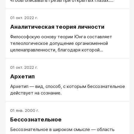
чтобы описывать грёзы при открытых глазах.
Вначале пациент концентрируется на каком-то
одном определённом пункте, эмоциональном
01 окт. 2022 г.
состоянии, образе или событии, чтобы потом
Аналитическая теория личности
отдаться фантазийной активности, с каждым шагом
приобретающей всё более драматический
Философскую основу теории Юнга составляет
характер.
телеологическое допущение организменной
целенаправленности, благодаря которой
трансформационные процессы индивидуации
разворачиваются в каждом человеке по путям, уже
01 окт. 2022 г.
заложенным в уникальном потенциале
Архетип
психологического центра, названному Юнгом
Самостью.
Архетип — вид, способ, с которым бессознательное
действует на сознание.
01 янв. 2000 г.
Бессознательное
Бессознательное в широком смысле — область