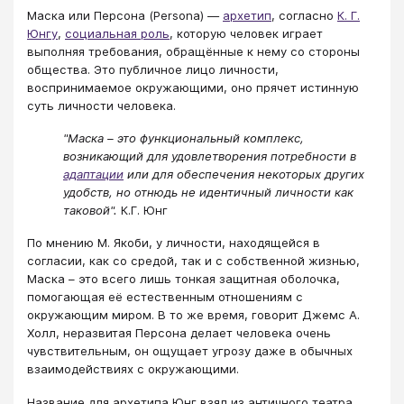
Маска или Персона (Persona) —
архетип
, согласно
К. Г.
Юнгу
,
социальная роль
, которую человек играет
выполняя требования, обращённые к нему со стороны
общества. Это публичное лицо личности,
воспринимаемое окружающими, оно прячет истинную
суть личности человека.
"Маска – это функциональный комплекс,
возникающий для удовлетворения потребности в
адаптации
или для обеспечения некоторых других
удобств, но отнюдь не идентичный личности как
таковой".
К.Г. Юнг
По мнению М. Якоби, у личности, находящейся в
согласии, как со средой, так и с собственной жизнью,
Маска – это всего лишь тонкая защитная оболочка,
помогающая её естественным отношениям с
окружающим миром. В то же время, говорит Джемс А.
Холл, неразвитая Персона делает человека очень
чувствительным, он ощущает угрозу даже в обычных
взаимодействиях с окружающими.
Название для архетипа Юнг взял из античного театра,