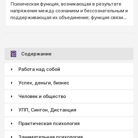
восприятия, не доходящие до порога сознания, или
Психическая функция, возникающая в результате
подпороговые впечатления, различные комбинации
напряжения между сознанием и бессознательным и
слабых и неясных представлений, не
поддерживающая их объединение; функция связи
соприкасающихся с сознательной установкой.
между противоположоностями.
Содержание
Работа над собой
Успех, деньги, бизнес
Человек и общество
УПП, Синтон, Дистанция
Практическая психология
Занимательная психология