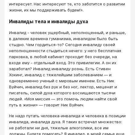
интересует. Нас интересуют те, кто заботится о развитии
жизни, их мы поддерживать будем!».
Инвалиды тела и инвалиды духа
Инвалид - человек ущербный, неполноценный, и раньше,
в далекие времена гуманизма, инвалидом было быть
стыдно. Чем гордиться-то? Сегодня инвалиду своей
неполноценности стыдиться нечего: у него бесплатная
парковка, в любой кабинет проходит без очереди, на
входе ему - отдельный вход. Это привилегии. А он их
заработал? Инвалид инвалиду рознь. Есть Стивен
Хокинг, инвалид с тяжелейшим заболеванием — и
одновременно ученый с мировым именем. Есть Ник
Вуйчич, инвалид без рук и без ног, лектор, меценат и
писатель, силой духа которого восхищаются тысячи
людей. «Моя миссия — это помочь людям найти свой
путь в жизни» — говорит Ник Вуйчич.
Не надо путать человека-инвалида и человека в позиции
инвалида, инвалида духа. Я таких встречал множество:
не работали ни дня, тяжелые алкоголики, все им
должны. Будете помогать? Я инвалид, в моей семье еще