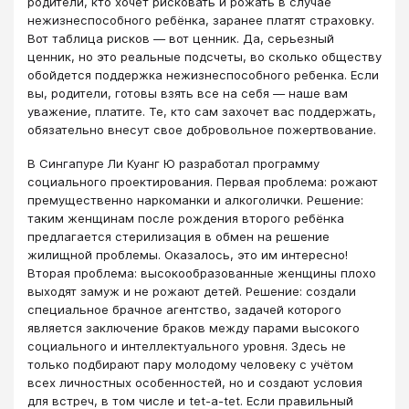
родители, кто хочет рисковать и рожать в случае
нежизнеспособного ребёнка, заранее платят страховку.
Вот таблица рисков — вот ценник. Да, серьезный
ценник, но это реальные подсчеты, во сколько обществу
обойдется поддержка нежизнеспособного ребенка. Если
вы, родители, готовы взять все на себя — наше вам
уважение, платите. Те, кто сам захочет вас поддержать,
обязательно внесут свое добровольное пожертвование.
В Сингапуре Ли Куанг Ю разработал программу
социального проектирования. Первая проблема: рожают
премущественно наркоманки и алкоголички. Решение:
таким женщинам после рождения второго ребёнка
предлагается стерилизация в обмен на решение
жилищной проблемы. Оказалось, это им интересно!
Вторая проблема: высокообразованные женщины плохо
выходят замуж и не рожают детей. Решение: создали
специальное брачное агентство, задачей которого
является заключение браков между парами высокого
социального и интеллектуального уровня. Здесь не
только подбирают пару молодому человеку с учётом
всех личностных особенностей, но и создают условия
для встреч, в том числе и tet-a-tet. Если правильный