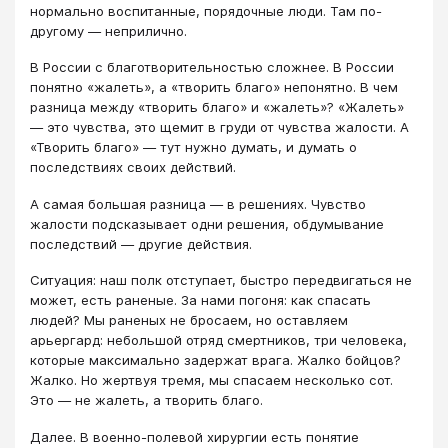
нормально воспитанные, порядочные люди. Там по-
другому — неприлично.
В России с благотворительностью сложнее. В России
понятно «жалеть», а «творить благо» непонятно. В чем
разница между «творить благо» и «жалеть»? «Жалеть»
— это чувства, это щемит в груди от чувства жалости. А
«Творить благо» — тут нужно думать, и думать о
последствиях своих действий.
А самая большая разница — в решениях. Чувство
жалости подсказывает одни решения, обдумывание
последствий — другие действия.
Ситуация: наш полк отступает, быстро передвигаться не
может, есть раненые. За нами погоня: как спасать
людей? Мы раненых не бросаем, но оставляем
арьергард: небольшой отряд смертников, три человека,
которые максимально задержат врага. Жалко бойцов?
Жалко. Но жертвуя тремя, мы спасаем несколько сот.
Это — не жалеть, а творить благо.
Далее. В военно-полевой хирургии есть понятие