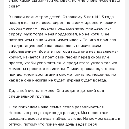
знаю какой вы занятой человек, но мне очень нужен ваш
совет.
В нашей семье трое детей. Старшему 5 лет. И 1,5 года
назад я взяла из дома сирот, по своим идеологическим
соображениям, первую предложенную мне девочку-
сироту. Муж тогда меня поддержал, но не хотя. С её
появлением наша жизнь изменилась. То, что я приняла
за адаптацию ребенка, оказалось психическим
заболеванием. Все эти полтора года она неуправляемая:
кричит, качается и поёт свои песни перед сном или
просто, чтобы успокоиться. И среди этого ужаса только
моменты просвета и тишины. Психиатр сказал, что она
при должном воспитании сможет жить полноценно, но
как все она никогда не будет, дурная будет всегда.
Да, с ней очень тяжело. Она ходит в детский сад
специальной группы.
С её приходом наша семья стала разваливаться.
Несколько раз доходило до развода. Мы перестали
выходить вместе куда-нибудь в люди. Не можем ездить в
отпуск, потому что приёмная дочь ведёт себя