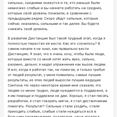
сильных, средними окажутся и те, кто раньше были
немножко слабые и вы начнёте работать на средних,
которые свой уровень понизили, в сравнении с
предыдущим рядом. Скоро уйдут сильные, которые
сейчас оказались сильными и так далее. Вы будете
снижать свой уровень.
В развитии Дистанции был такой трудный этап, когда я
полностью перестал её вести. Как это случилось? В
самом начале я не знал, как правильно вести
Дистанцию. Я знал, что я очень хочу, чтобы были люди,
которые вместе со мной хотят жить ярко, сильно,
разумно, дельно; я кидал упражнения как вызов людям.
И вот, когда я работал так, не помогая, а только требуя
от людей результат, у меня появились самые лучшие
результаты, из этих людей выросли лучшие ведущие
Синтона. Но через некоторое время мне сказали, что
людям со мною трудно, люди нуждаются в поддержке, а
я им помощи и поддержки не даю. Хорошо, я стал писать
разработки, я стал говорить мягче, я стал дистантникам
помогать. Результат? Сильные стали уходить, стали
приходить слабые, слабые стали нуждаться всё в
большем разжевывании, поддержке, чаще играли в