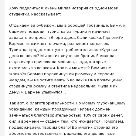
Хочу поделиться: очень милая история от одной моей
студентки. Рассказывает:
Отдыхаем за рубежом, мы в хорошей гостинице. Вижу, к
бармену подходит туристка из Турции и начинает
задавать вопросы: «Вчера здесь были кошки. Где они?»
Бармен пожимает плечами, разливает коньячок.
Туристка продолжает уже требовательнее: «Куда вы
дели кошечек? Мы же их двуногие братья. Я видела,
сюда вчера приезжала машина, люди, которые
охотились за кошками. Как вы можете? Вам их не
жалко?» Бармен пододвинул ей рюмочку и спросил:
«Мадам, вы не хотите взять 5 кошек?» Она возмущенно
отодвинула рюмку и ответила недовольно: «Куда я их
дену?». Бармен улыбнулся…
Так вот, о благотворительности. По моему глубочайшему
убеждению, каждый порядочный человек должен
заниматься благотворительностью. 10% от своих денег,
сил и времени — отдаем тем, кто нуждается. Помогаем,
поддерживаем, творим благо! Во многих странах это
абсолютно естественная традиция, это делают все