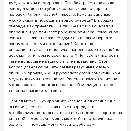
«медицинская сортировка». Был бой, ракета накрыла
взвод, два десятка убитых, раненых около сорока
человек. Ранения разной тяжести. Кому из раненых
нужно оказать помощь в первую очередь? В порядке
очереди, как принесли? Не так. Без всякой очереди в
операционную принесут раненого офицера, командира
взвода. Его жизнь важнее других. А в каком порядке
заниматься всеми остальными? Класть на
операционный стол в первую очередь тех, кто жалобнее
всех кричит и громче всех плачет? По чувству жалости
такие вопросы не решают, это неправильно. Этот
вопрос доверяют решать самым разумным, самым
опытным врачам, и они руководствуются объективными
медицинскими показаниями. Раненых помечают: черная
метка, красная, желтая и зеленая. В медицине такое
деление называется триаж.
Черная метка — умирающие: «агональная стадия» (не
выживет), красная — тяжелые повреждения,
«необходима неотложная помощь», желтая — поражения
средней тяжести, «помощь может быть отсрочена»,
зеленая — помощь могут оказать себе сами.