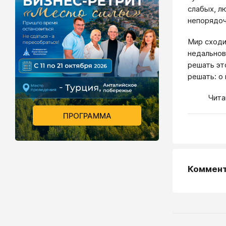
слабых, л
непорядоч
Мир сходи
недальнов
решать эт
решать: о
Чита
ПРОГРАММА
Коммен