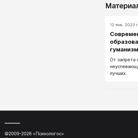
Материал
12 янв. 2023 г
Совреме
образова
гуманиз
От запрета 
неуспевающи
лучших.
©2009-
2026
«
Психологос
»