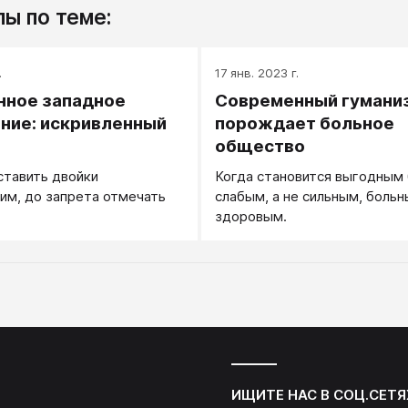
ы по теме:
.
17 янв. 2023 г.
нное западное
Современный гумани
ние: искривленный
порождает больное
м
общество
ставить двойки
Когда становится выгодным
м, до запрета отмечать
слабым, а не сильным, больн
здоровым.
ИЩИТЕ НАС В СОЦ.СЕТЯ