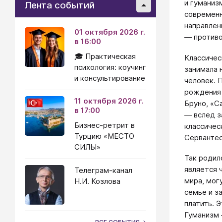
и гуманизм
Лента событий
современн
направлен
01 октября 2026 г.
— против
в 16:00
🎓 Практическая
Классичес
психология: коучинг
занимала н
и консультирование
человек. 
рождения 
11 октября 2026 г.
Бруно, «С
в 17:00
— вслед з
Бизнес-ретрит в
классичес
Турцию «МЕСТО
Сервантес
СИЛЫ»
Так родил
является 
Телеграм-канал
мира, мог
Н.И. Козлова
семье и з
платить. 
Гуманизм 