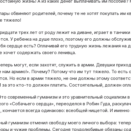
достойную жизнь! А из каких денег выплачивать им пособие? К
ары обвиняют родителей, почему те не хотят покупать им кв
е тяжело!
идцати трех лет от роду лежит на диване, играет в танчики 
тся. У ребенка на душе плохо, поэтому его должны обслужив
ебя сердце есть? Оплачивай его трудную жизнь лежания на 
не хочет содержать своего ленивца.
еперь могут, если захотят, служить в армии. Девушки приход
 нам армию!». Почему? Потому что им тут тяжело. То есть 
тся. Но если в армии тяжело, не они должны этому соответс
И за это кто-то должен платить. Состоятельный, должен опл
Это современный гуманизм и это уравнительный социализм 
кого «Собачьего сердца», переоделся в Робин Гуда, раскула
, кончается всегда одинаково: всеобщей нищетой. И именно
ый гуманизм отменил свободу моего личного выбора: теперь
оры и чужие проблемы. Сегодня трудолюбивые обязаны соде