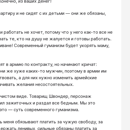
онечно, из ваших денег!
артиру и не сидят с их детьми — они же обязаны,
и работать не хочет, потому что у него как-то все не
ать те, кто на душу не жалуется и готовы работать.
диване! Современный гуманизм будет укорять маму,
ят в армию по контракту, но начинают кричат:
они же хуже каких-то мужчин, поэтому в армии им
твовать, а для них нужно изменить армейские
ачивать желания несостоятельных.
в чистом виде. Товарищ Швондер, персонаж
чил зажиточных и раздал все бедным. Мы это
 это — суть современного гуманизма.
 меня обязывают платить за чужую свободу, за
ржать ленивых, сильные обязаны платить за