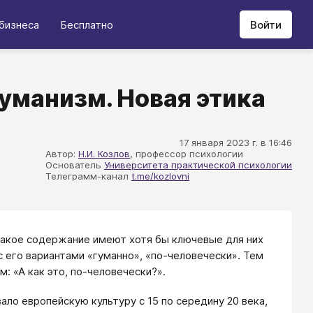
бизнеса
Бесплатно
Войти
уманизм. Новая этика
17 января 2023 г. в 16:46
Автор:
Н.И. Козлов
, профессор психологии
Основатель
Университета практической психологии
Телеграмм-канал
t.me/kozlovni
 какое содержание имеют хотя бы ключевые для них
с его вариантами «гуманно», «по-человечески». Тем
: «А как это, по-человечески?».
ло европейскую культуру с 15 по середину 20 века,