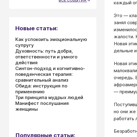
ВСЕ СОБЫТИЯ
каждый оп
Это — кла
занял сов
Новые статьи:
изменилос
жалости. 
Как успокоить эмоциональную
Новая эти
супругу
дельные и
Духовность: путь добра,
ответственности и умного
действия
Новая эти
Синтон-подход и когнитивно-
малоквали
поведенческая терапия:
очередь. 
сравнительный анализ
афроамери
Обида: инструкция по
— преимущ
применению
Три принципа мудрых людей
Манифест послушания
Поступивш
женщины
но они же 
работать 
Безработн
Популярные статьи: