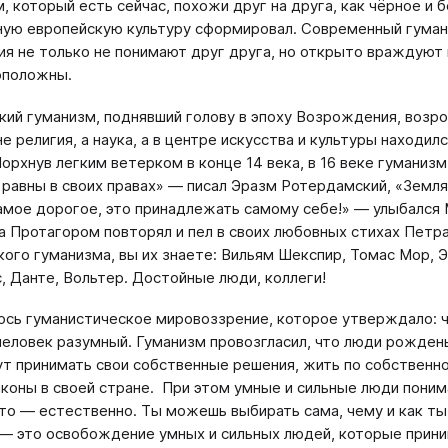
, который есть сейчас, похожи друг на друга, как чёрное и б
ую европейскую культуру сформировал. Современный гумани
ия не только не понимают друг друга, но открыто враждуют 
оположны.
кий гуманизм, поднявший голову в эпоху Возрождения, возро
е религия, а наука, а в центре искусства и культуры находил
Порхнув легким ветерком в конце 14 века, в 16 веке гуманиз
равны в своих правах» — писал Эразм Ротердамский, «Земл
амое дорогое, это принадлежать самому себе!» — улыбался 
а Протагором повторял и пел в своих любовных стихах Петра
кого гуманизма, вы их знаете: Вильям Шекспир, Томас Мор, 
, Данте, Вольтер. Достойные люди, коллеги!
ось гуманистическое мировоззрение, которое утверждало: ч
человек разумный. Гуманизм провозгласил, что люди рождены
ут принимать свои собственные решения, жить по собственно
аконы в своей стране. При этом умные и сильные люди понима
Это — естественно. Ты можешь выбирать сама, чему и как ты 
— это освобождение умных и сильных людей, которые приним