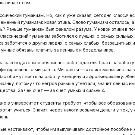
лачивает сам.
ссический гуманизм. Но, как я уже сказал, сегодня классиче
ременный гуманизм: новая этика. Слово гуманизм осталось, 
ь? Раньше гуманизм был факелом разума. У новой этики в по
Классический гуманизм заботился о лучших: о самых сильных
ка заботится о других людях: о самых слабых, беззащитных и
 умные обязаны платить за ленивых и бездельников.
ка законодательно обязывает работодателя брать на работу н
фицированного мигранта. Мигранты — это же меньшинства, 
Вас обяжут взять на работу женщину и афроамериканку. Же
канку, потому что негров раньше угнетали, значит сейчас 
ества. За чей счет — за счет умных и сильных.
ие в университет студенты требуют, чтобы все образование 
хотят учиться! Значит, через налоги возьмем деньги у тех, у
лень.
ые настаивают, чтобы им выплачивали достойное пособие и 