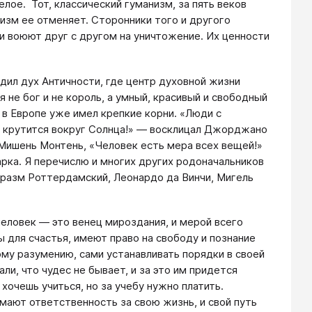
елое. Тот, классический гуманизм, за пять веков
зм ее отменяет. Сторонники того и другого
и воюют друг с другом на уничтожение. Их ценности
дил дух Античности, где центр духовной жизни
ся не бог и не король, а умный, красивый и свободный
м в Европе уже имел крепкие корни. «Люди с
я крутится вокруг Солнца!» — восклицал Джорджано
Мишень Монтень, «Человек есть мера всех вещей!»
рка. Я перечислю и многих других родоначальников
Эразм Роттердамский, Леонардо да Винчи, Мигель
еловек — это венец мироздания, и мерой всего
 для счастья, имеют право на свободу и познание
му разумению, сами устанавливать порядки в своей
ли, что чудес не бывает, и за это им придется
хочешь учиться, но за учебу нужно платить.
ают ответственность за свою жизнь, и свой путь