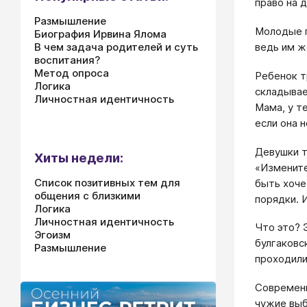
право на 
Размышление
Молодые п
Биография Ирвина Ялома
В чем задача родителей и суть
ведь им ж
воспитания?
Метод опроса
Ребенок тр
Логика
складывае
Личностная идентичность
Мама, у т
если она 
Девушки т
Хиты недели:
«Измените
Список позитивных тем для
быть хоче
общения с близкими
порядки. 
Логика
Личностная идентичность
Что это? 
Эгоизм
булгаковс
Размышление
проходили
Современн
чужие выб