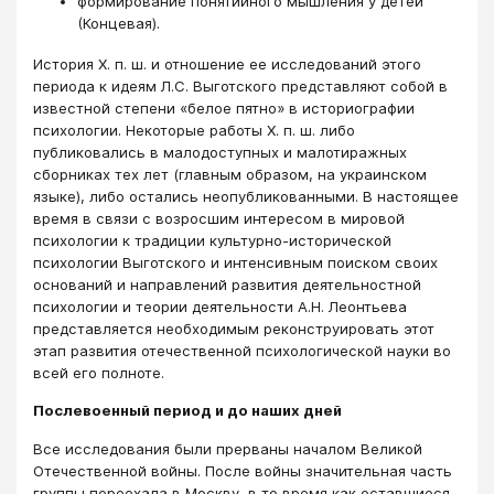
формирование понятийного мышления у детей
(Концевая).
История X. п. ш. и отношение ее исследований этого
периода к идеям Л.С. Выготского представляют собой в
известной степени «белое пятно» в историографии
психологии. Некоторые работы X. п. ш. либо
публиковались в малодоступных и малотиражных
сборниках тех лет (главным образом, на украинском
языке), либо остались неопубликованными. В настоящее
время в связи с возросшим интересом в мировой
психологии к традиции культурно-исторической
психологии Выготского и интенсивным поиском своих
оснований и направлений развития деятельностной
психологии и теории деятельности А.Н. Леонтьева
представляется необходимым реконструировать этот
этап развития отечественной психологической науки во
всей его полноте.
Послевоенный период и до наших дней
Все исследования были прерваны началом Великой
Отечественной войны. После войны значительная часть
группы переехала в Москву, в то время как оставшиеся