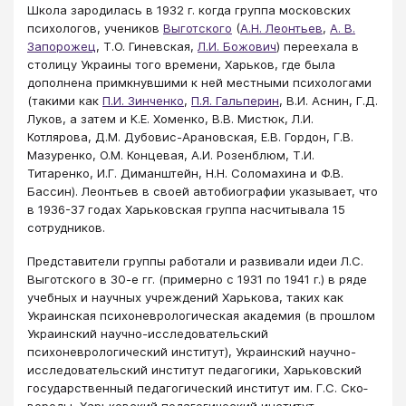
Школа зародилась в 1932 г. когда группа московских
психологов, учеников
Выготского
(
А.Н. Леонтьев
,
А. В.
Запорожец
, Т.О. Гиневская,
Л.И. Божович
) переехала в
столицу Украины того времени, Харьков, где была
дополнена примкнувшими к ней местными психологами
(такими как
П.И. Зинченко
,
П.Я. Гальперин
, В.И. Аснин, Г.Д.
Луков, а затем и К.Е. Хоменко, В.В. Мистюк, Л.И.
Котлярова, Д.М. Дубовис-Арановская, Е.В. Гордон, Г.В.
Мазуренко, О.М. Концевая, А.И. Розенблюм, Т.И.
Титаренко, И.Г. Диманштейн, Н.Н. Соломахина и Ф.В.
Бассин). Леонтьев в своей автобиографии указывает, что
в 1936-37 годах Харьковская группа насчитывала 15
сотрудников.
Представители группы работали и развивали идеи Л.С.
Выготского в 30-е гг. (примерно с 1931 по 1941 г.) в ряде
учебных и научных учреждений Харькова, таких как
Украинская психоневрологическая академия (в прошлом
Украинский научно-исследовательский
психоневрологический институт), Украинский научно-
исследовательский институт педагогики, Харьковский
государственный педагогический институт им. Г.С. Ско­
во­ро­ды, Харьковский педагогический институт