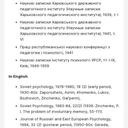
Науковi записки Харкiвського державного
педагогiчного iнституту (Научные записки
Харьковского педагогического института); 1939, т. I
Науковi записки Харкiвського державного
педагогiчного iнституту (Научные записки
Харьковского педагогического института); 1941, т.
VI
Праці республіканської наукової конференції з
педагогіки і психології, 1941
Наукові записки інституту психології УРСР, тт. I-IX,
Київ, 1949-1959
In English
Soviet psychology, 1979-1980, 18 (2) (early period,
1930-40s: Zaporozhets, Asnin, Khomenko, Lukov,
Bozhovich, Zinchenko, Gal'perin),
Soviet Psychology, 1983-84, 22(2) (1939: Zinchenko, P.
I. The problem of involuntary memory, 55-111).
Journal of Russian and East European Psychology,
1994, 32 (2) (postwar period, (1950-90s: Sereda,