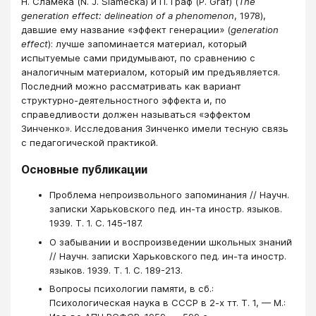
Н. Сламека (N. J. Slamecka) и П. Граф (P. Graf) (
The
generation effect: delineation of a phenomenon
, 1978),
давшие ему название «эффект генерации» (
generation
effect
): лучше запоминается материал, который
испытуемые сами придумывают, по сравнению с
аналогичным материалом, который им предъявляется.
Последний можно рассматривать как вариант
структурно-деятельностного эффекта и, по
справедливости должен называться «эффектом
Зинченко». Исследования Зинченко имели тесную связь
с педагогической практикой.
Основные публикации
Проблема непроизвольного запоминания // Научн.
записки Харьковского пед. ин-та иностр. языков.
1939. Т. 1. С. 145-187.
О забывании и воспроизведении школьных знаний
// Научн. записки Харьковского пед. ин-та иностр.
языков. 1939. Т. 1. С. 189-213.
Вопросы психологии памяти, в сб.:
Психологическая наука в СССР в 2-х тт. Т. 1, — М.: