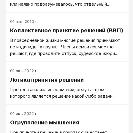
или неявно подразумевалось, что отдельный
человек ― это скорее некая абстракция, ибо
невозможно представить человека вне общества,
01 янв. 2010 г.
вне общения с себе подобными.
Коллективное принятие решений (ВВП)
В повседневной жизни многие решения принимают
не индивиды, а группы. Члены семьи совместно
решают, где проводить отпуск; судейское жюри
признает подсудимого виновным; городской совет
голосует за увеличение налогов на собственность,
01 окт. 2022 г.
или президент и Объединенный комитет
Логика принятия решений
начальников штабов решают послать войска в зону
международного конфликта. Что общего у такого
Процесс анализа информации, результатом
принятия решений с принятием решений отдельным
которого является решение какой-либо задачи.
индивидом и чем они различаются? Групповые
решения — лучше они или хуже?
01 окт. 2022 г.
Огруппление мышления
При принятии решений в группах существует