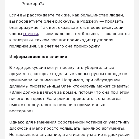
Роджера?»
Если вы рассуждаете так же, как большинство людей,
вы посоветуете Элен рискнуть, а Роджеру ― проявить
благоразумие. Так вот, оказывается, в ходе дискуссии
члены
группы
, ― чем дальше, тем больше, ― склоняются
к полярным точкам зрения: происходит групповая
поляризация. За счет чего она происходит?
Информационное влияние
В ходе дискуссии могут прозвучать убедительные
аргументы, которые отдельные члены группы прежде не
принимали во внимание. Например, при обсуждении
дилеммы писательницы Элен кто-нибудь может сказать:
«Элен должна взяться за роман, потому что она при этом
ничего не теряет. Если роман провалится, она всегда
сможет вернуться к написанию примитивных
вестернов».
Однако для изменения собственной установки участнику
дискуссии мало просто услышать чьи-либо аргументы.
Не пассивное слушание, а активное участие в дискуссии