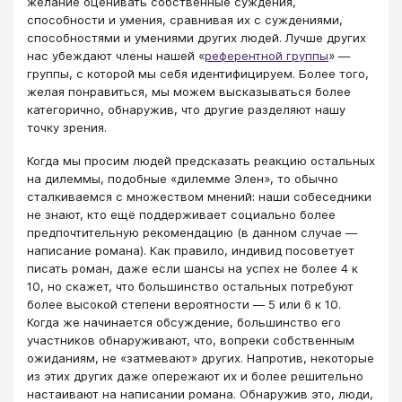
желание оценивать собственные суждения,
способности и умения, сравнивая их с суждениями,
способностями и умениями других людей. Лучше других
нас убеждают члены нашей «
референтной группы
» ―
группы, с которой мы себя идентифицируем. Более того,
желая понравиться, мы можем высказываться более
категорично, обнаружив, что другие разделяют нашу
точку зрения.
Когда мы просим людей предсказать реакцию остальных
на дилеммы, подобные «дилемме Элен», то обычно
сталкиваемся с множеством мнений: наши собеседники
не знают, кто ещё поддерживает социально более
предпочтительную рекомендацию (в данном случае ―
написание романа). Как правило, индивид посоветует
писать роман, даже если шансы на успех не более 4 к
10, но скажет, что большинство остальных потребуют
более высокой степени вероятности ― 5 или 6 к 10.
Когда же начинается обсуждение, большинство его
участников обнаруживают, что, вопреки собственным
ожиданиям, не «затмевают» других. Напротив, некоторые
из этих других даже опережают их и более решительно
настаивают на написании романа. Обнаружив это, люди,