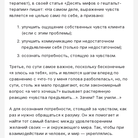
терапевт), в своей статье «Десять мифов о гештальт-
терапии» пишет: «На самом деле, выражение чувств
является не целью само по себе, а призвано:
улучшить ощущение собственных чувств клиента
(если с этим проблемы);
улучшить коммуникацию при недостаточном
предъявлении себя (только при недостаточном);
осознать потребность, стоящую за чувством.
Третье, по сути самое важное, поскольку бесконечные
«я злюсь на тебя», хоть и являются шагом вперед по
сравнению с «что-то у меня голова разболелась», но, по
сути, столь же мало продвигают, если закономерный
вопрос «а чего хочешь?» вызывает растерянную
реакцию «чувства предъявить…». Зачем? Так учили…»
А для осознания потребности, стоящей за чувством, как
раз и нужно обращаться к разуму. Он же помогает и
найти тот самый баланс между удовлетворением
желаний своих ― и окружающего мира. Так, чтобы при
взаимодействии и человек, и мир ― укреплялись.