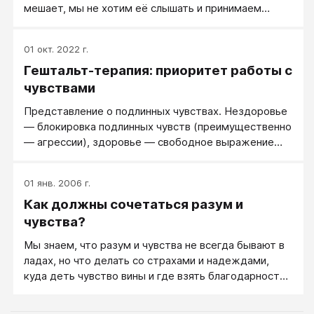
мешает, мы не хотим её слышать и принимаем
решение избавиться от неё.
01 окт. 2022 г.
Гештальт-терапия: приоритет работы с
чувствами
Представление о подлинных чувствах. Нездоровье
― блокировка подлинных чувств (преимущественно
― агрессии), здоровье ― свободное выражение
подлинных чувств.
01 янв. 2006 г.
Как должны сочетаться разум и
чувства?
Мы знаем, что разум и чувства не всегда бывают в
ладах, но что делать со страхами и надеждами,
куда деть чувство вины и где взять благодарность,
когда в душе усталость и злость? Когда голова нам
говорит, что мы не правы, чувства от этого утихают