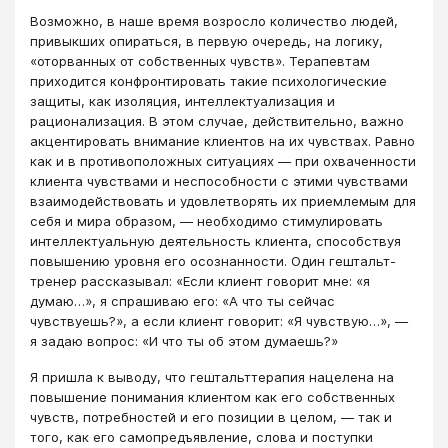
Возможно, в наше время возросло количество людей,
привыкших опираться, в первую очередь, на логику,
«оторванных от собственных чувств». Терапевтам
приходится конфронтировать такие психологические
защиты, как изоляция, интеллектуализация и
рационализация. В этом случае, действительно, важно
акцентировать внимание клиентов на их чувствах. Равно
как и в противоположных ситуациях ― при охваченности
клиента чувствами и неспособности с этими чувствами
взаимодействовать и удовлетворять их приемлемым для
себя и мира образом, ― необходимо стимулировать
интеллектуальную деятельность клиента, способствуя
повышению уровня его осознанности. Один гештальт-
тренер рассказывал: «Если клиент говорит мне: «я
думаю…», я спрашиваю его: «А что ты сейчас
чувствуешь?», а если клиент говорит: «Я чувствую…», ―
я задаю вопрос: «И что ты об этом думаешь?»
Я пришла к выводу, что гештальттерапия нацелена на
повышение понимания клиентом как его собственных
чувств, потребностей и его позиции в целом, ― так и
того, как его самопредъявление, слова и поступки