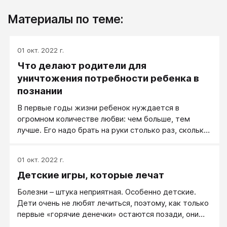
Материалы по теме:
01 окт. 2022 г.
Что делают родители для
уничтожения потребности ребенка в
познании
В первые годы жизни ребенок нуждается в
огромном количестве любви: чем больше, тем
лучше. Его надо брать на руки столько раз, сколько
на это у мамы есть времени, целовать и гладить
столько, сколько, опять-таки, есть на это сил и
01 окт. 2022 г.
времени.
Детские игры, которые лечат
Болезни – штука неприятная. Особенно детские.
Дети очень не любят лечиться, поэтому, как только
первые «горячие денечки» остаются позади, они
требуют немедленного прекращения постельного