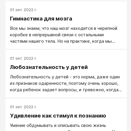
режима, считая его делом скучным и совсем не
01 окт. 2022 г.
обязательным. Стараясь разумно сдерживать
Гимнастика для мозга
боевой настрой, не забывайте о том, что ваша
излишняя тревожность и озабоченность – далеко
Все мы знаем, что наш мозг находится в черепной
не самые хорошие лекари. И что жизнерадостные и
коробке в непрерывной связи с остальными
бодрые малыши гораздо лучше справляются с
частями нашего тела. Но на практике, когда мы
инфекцией и быстрее поправляются, а некоторые
исследуем мышление, пробуем стимулировать его,
подвижные игры не только поддерживают хорошее
создавать благоприятные условия для учения и
настроение, но и умеют лечить!
01 окт. 2022 г.
творчества, мы стремимся рассматривать его как
Любознательность у детей
бестелесный процесс, словно роль тела
заключается только в том, чтобы «переносить»
Любознательность у детей - это норма, даже один
мозг с места на место и таким образом
из признаков одаренности, поэтому очень хорошо,
обеспечивать его важную работу.
когда ребенок задает вопросы, и тревожно, когда
не задает. В этом случае надо серьезно
разобраться в причинах. На все вопросы детей надо
01 окт. 2022 г.
отвечать по научному точно и доступно, как бы вы
Удивление как стимул к познанию
заняты ни были. Более того, нужно похвалить за
хороший вопрос, за желание узнать. Но еще лучше,
Умение обдумывать и описывать свою жизнь
если вы будете, с пониманием относясь к незнанию