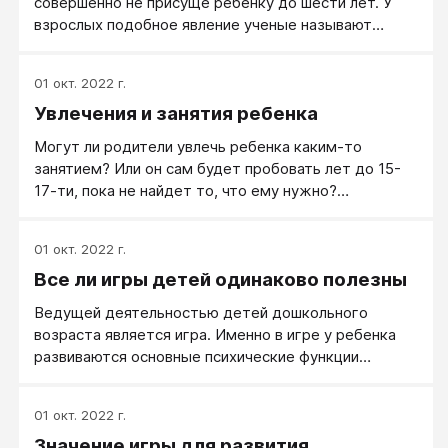
совершенно не присуще ребенку до шести лет. У
ребенка, побуждать его самостоятельно находить
взрослых подобное явление ученые называют
ответы на вопросы в словарях, справочниках,
рефлексией. Считается, что человек, хорошо
книгах.
владеющей рефлексией, высокоинтеллектуален. В
01 окт. 2022 г.
последние годы психологи научились развивать у
Увлечения и занятия ребенка
людей рефлексивное сознание. Успеха можно
достигнуть, занимаясь с детьми начиная уже с
Могут ли родители увлечь ребенка каким-то
шести лет - времени, когда ребенок переживает
занятием? Или он сам будет пробовать лет до 15-
период так называемой детской вопросительности,
17-ти, пока не найдет то, что ему нужно?
то есть способен заметить некое противоречивое
Рассчитывать ли только на счастливый случай?
явление, удивиться и задать по этому поводу
Следует ли избегать всякого давления и советов со
вопрос.
01 окт. 2022 г.
стороны взрослых? Эти вопросы задают себе
Все ли игры детей одинаково полезны
практически все родители.
Ведущей деятельностью детей дошкольного
возраста является игра. Именно в игре у ребенка
развиваются основные психические функции
(воображение, мышление, память, внимание, речь).
Поэтому обучающие занятия с дошкольниками
01 окт. 2022 г.
лучше всего проводить в игровой форме.
Значение игры для развития