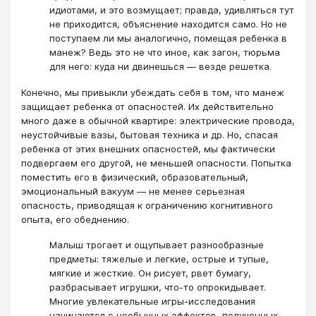
идиотами, и это возмущает; правда, удивляться тут
не приходится, объяснение находится само. Но не
поступаем ли мы аналогично, помещая ребенка в
манеж? Ведь это не что иное, как загон, тюрьма
для него: куда ни двинешься ― везде решетка.
Конечно, мы привыкли убеждать себя в том, что манеж
защищает ребенка от опасностей. Их действительно
много даже в обычной квартире: электрические провода,
неустойчивые вазы, бытовая техника и др. Но, спасая
ребенка от этих внешних опасностей, мы фактически
подвергаем его другой, не меньшей опасности. Попытка
поместить его в физический, образовательный,
эмоциональный вакуум ― не менее серьезная
опасность, приводящая к ограничению когнитивного
опыта, его обеднению.
Малыш трогает и ощупывает разнообразные
предметы: тяжелые и легкие, острые и тупые,
мягкие и жесткие. Он рисует, рвет бумагу,
разбрасывает игрушки, что-то опрокидывает.
Многие увлекательные игры-исследования
начинаются с необычных эффектов, полученных