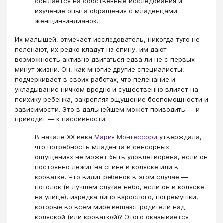
ссылается на собственные исследования и
изучение опыта обращения с младенцами
женщин-индианок.
Их малышей, отмечает исследователь, никогда туго не
пеленают, их редко кладут на спину, им дают
возможность активно двигаться едва ли не с первых
минут жизни. Он, как многие другие специалисты,
подчеркивает в своих работах, что пеленание и
укладывание ничком вредно и существенно влияет на
психику ребенка, закрепляя ощущение беспомощности и
зависимости. Это в дальнейшем может приводить ― и
приводит ― к пассивности.
В начале XX века
Мария Монтессори
утверждала,
что потребность младенца в сенсорных
ощущениях не может быть удовлетворена, если он
постоянно лежит на спине в коляске или в
кроватке. Что видит ребенок в этом случае ―
потолок (в лучшем случае небо, если он в коляске
на улице), изредка лицо взрослого, погремушки,
которые во всем мире вешают родители над
коляской (или кроваткой)? Этого оказывается