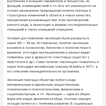
внутренних и внешних параметров и процессов, их
функций, взаимодействий и т.п. Все это реализуется на
основе механизмов превращения количественных и
структурных изменений в объекте в новое качество,
преодоления возникающих при этом противоречий
разного рода, а происходит в формах последовательных
отрицаний и также отрицаний отрицания.
Условия для появления эволюции были раскрыты в
науке XIX — XX вв. Исторически, понятие эволюции
возникло в космологии, биологии и геологии Нового
времени, хотя идеи эволюционизма в разных видах
появились уже в древности («лестница существ» у
Аристотеля и др.). Само понятие «эволюция» появилось в
науке благодаря английскому ученому М.Хейлу в 1677 г. в
его описании жизнедеятельности организма.
Эволюция присуща объектам любого рода:
материальным и идеальным, вещественным,
психическим и психологическим, физическим и
социокультурным, и т.п. Эволюция — одна из общих
форм или видов движения вообще, поэтому нередко
отождествляется с понятием развития. В социальных