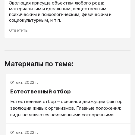
Эволюция присуща объектам любого рода: 
материальным и идеальным, вещественным, 
психическим и психологическим, физическим и 
социокультурным, и т.п. 
Ответить
Материалы по теме:
01 окт. 2022 г.
Естественный отбор
Естественный отбор – основной движущий фактор
эволюции живых организмов. Главные положения:
виды не являются неизменными сотворенными
формами, а представляют собою результат
многовекового процесса приспособления животных
01 окт. 2022 г.
в борьбе за существование. Особенности