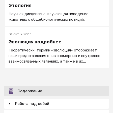
Этология
организации, благоприятные для добывания пищи,
борьбы с соперниками, защиты от врагов,
Научная дисциплина, изучающая поведение
наследственно передаваясь потомству,
животных с общебиологических позиций.
укрепляются и накапливаются. Таким образом,
лучше организованные особи имеют больше шансов
пережить более слабых и оставить потомство.
01 окт. 2022 г.
Эволюция подробнее
Теоретически, термин «эволюция» отображает
наши представления о закономерных и внутренне
взаимосвязанных явлениях, а также в их
необратимых изменений к наилучшему, об их
восходящих по качеству этапах существования...
Содержание
Работа над собой