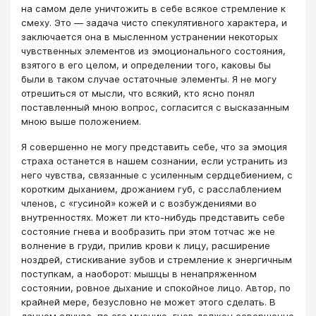
на самом деле уничтожить в себе всякое стремление к
смеху. Это — задача чисто спекулятивного характера, и
заключается она в мысленном устранении некоторых
чувственных элементов из эмоционального состояния,
взятого в его целом, и определении того, каковы бы
были в таком случае остаточные элементы. Я не могу
отрешиться от мысли, что всякий, кто ясно понял
поставленный мною вопрос, согласится с высказанным
мною выше положением.
Я совершенно не могу представить себе, что за эмоция
страха останется в нашем сознании, если устранить из
него чувства, связанные с усиленным сердцебиением, с
коротким дыханием, дрожанием губ, с расслаблением
членов, с «гусиной» кожей и с возбуждениями во
внутренностях. Может ли кто-нибудь представить себе
состояние гнева и вообразить при этом тотчас же не
волнение в груди, прилив крови к лицу, расширение
ноздрей, стискивание зубов и стремление к энергичным
поступкам, а наоборот: мышцы в ненапряженном
состоянии, ровное дыхание и спокойное лицо. Автор, по
крайней мере, безусловно не может этого сделать. В