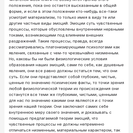
положения, пока оно остается высказанным в общей
форме, и если в этом положении кто-нибудь все-таки
усмотрит материализм, то только имея в виду те или
другие частные виды эмоций. Эмоции суть чувственные
процессы, которые обусловлены внутренними нервными
токами, возникающими под влиянием внешних
раздражений. Такие процессы, правда, всегда
рассматривались платонизирующими психологами как
явления, связанные с чем-то чрезвычайно низменным.
Но, каковы бы ни были физиологические условия
образования наших эмоций, сами по себе, как душевные
явления, они все равно должны остаться тем, что они
суть. Если они представляют собой глубокие, чистые,
ценные по значению психические факты, то точки зрения
любой физиологической теории их происхождения они
останутся все теми же глубокими, чистыми, ценными
для нас по значению какими они являются и с точки
зрения нашей теории. Они заключают самих себе
внутреннюю меру своего значения, и доказывать с
помощью предлагаемой теории эмоций, что
чувственные процессы не должны непременно
отличаться низменным, материальным характером, так