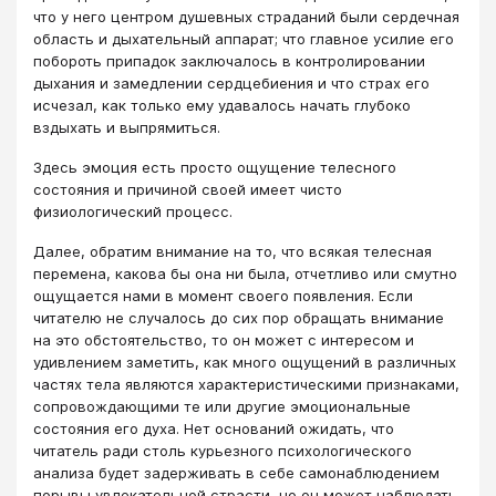
что у него центром душевных страданий были сердечная
область и дыхательный аппарат; что главное усилие его
побороть припадок заключалось в контролировании
дыхания и замедлении сердцебиения и что страх его
исчезал, как только ему удавалось начать глубоко
вздыхать и выпрямиться.
Здесь эмоция есть просто ощущение телесного
состояния и причиной своей имеет чисто
физиологический процесс.
Далее, обратим внимание на то, что всякая телесная
перемена, какова бы она ни была, отчетливо или смутно
ощущается нами в момент своего появления. Если
читателю не случалось до сих пор обращать внимание
на это обстоятельство, то он может с интересом и
удивлением заметить, как много ощущений в различных
частях тела являются характеристическими признаками,
сопровождающими те или другие эмоциональные
состояния его духа. Нет оснований ожидать, что
читатель ради столь курьезного психологического
анализа будет задерживать в себе самонаблюдением
порывы увлекательной страсти, но он может наблюдать