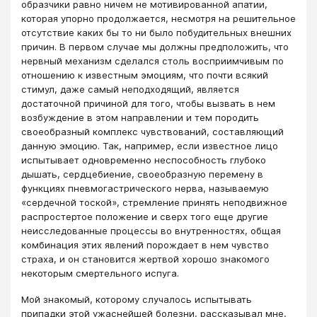
образчики равно ничем не мотивированной апатии,
которая упорно продолжается, несмотря на решительное
отсутствие каких бы то ни было побудительных внешних
причин. В первом случае мы должны предположить, что
нервный механизм сделался столь восприимчивым по
отношению к известным эмоциям, что почти всякий
стимул, даже самый неподходящий, является
достаточной причиной для того, чтобы вызвать в нем
возбуждение в этом направлении и тем породить
своеобразный комплекс чувствований, составляющий
данную эмоцию. Так, например, если известное лицо
испытывает одновременно неспособность глубоко
дышать, сердцебиение, своеобразную перемену в
функциях пневмогастрического нерва, называемую
«сердечной тоской», стремление принять неподвижное
распростертое положение и сверх того еще другие
неисследованные процессы во внутренностях, общая
комбинация этих явлений порождает в нем чувство
страха, и он становится жертвой хорошо знакомого
некоторым смертельного испуга.
Мой знакомый, которому случалось испытывать
припадки этой ужаснейшей болезни, рассказывал мне,