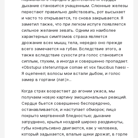
дыхание становится учащенным. Слюнные железы
перестают правильно действовать, рот высыхает
и часто то открывается, то снова закрывается. Я
заметил также, что при легком испуге появляется
сильное желание зевать. Одним из наиболее
характерных симптомов страха является
дрожание всех мышц тела, нередко оно прежде
всего замечается на губах. Вследствие этого, а
также вследствие сухости рта голос становится
сиплым, глухим, а иногда и совершенно пропадает.
«Obstupui steteruntque comae et vox faucibus haesi -
Я оцепенел; волосы мои встали дыбом, и голос
замер в гортани (лат.)»...
Когда страх возрастает до агонии ужаса, мы
получаем новую картину эмоциональных реакций.
Сердце бьется совершенно беспорядочно,
останавливается, и наступает обморок; лицо
покрыто мертвенной бледностью; дыхание
затруднено, крылья ноздрей широко раздвинуты,
губы конвульсивно двигаются, как у человека,
который задыхается, впалые щеки дрожат, в горле