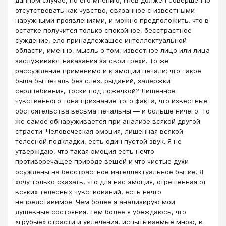
данном случае, по его мнению, гнев должен совершенно
отсутствовать как чувство, связанное с известными
наружными проявлениями, и можно предположить. что в
остатке получится только спокойное, бесстрастное
суждение, ело принадлежащее интеллектуальной
области, именно, мысль о том, известное лицо или лица
заслуживают наказания за свои грехи. То же
рассуждение применимо и к эмоции печали: что такое
была бы печаль без слез, рыданий, задержки
сердцебиения, тоски под ложечкой? Лишенное
чувственного тона признание того факта, что известные
обстоятельства весьма печальны — и больше ничего. То
же самое обнаруживается при анализе всякой другой
страсти. Человеческая эмоция, лишенная всякой
телесной подкладки, есть один пустой звук. Я не
утверждаю, что такая эмоция есть нечто
противоречащее природе вещей и что чистые духи
осуждены на бесстрастное интеллектуальное бытие. Я
хочу только сказать, что для нас эмоция, отрешенная от
всяких телесных чувствований, есть нечто
непредставимое. Чем более я анализирую мои
душевные состояния, тем более я убеждаюсь, что
«грубые» страсти и увлечения, испытываемые мною, в