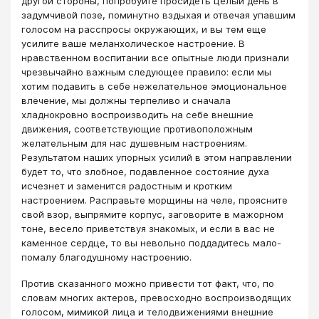
другой стороны, попробуйте просидеть целый день в
задумчивой позе, поминутно вздыхая и отвечая упавшим
голосом на расспросы окружающих, и вы тем еще
усилите ваше меланхолическое настроение. В
нравственном воспитании все опытные люди признали
чрезвычайно важным следующее правило: если мы
хотим подавить в себе нежелательное эмоциональное
влечение, мы должны терпеливо и сначала
хладнокровно воспроизводить на себе внешние
движения, соответствующие противоположным
желательным для нас душевным настроениям.
Результатом наших упорных усилий в этом направлении
будет то, что злобное, подавленное состояние духа
исчезнет и заменится радостным и кротким
настроением. Расправьте морщины на челе, проясните
свой взор, выпрямите корпус, заговорите в мажорном
тоне, весело приветствуя знакомых, и если в вас не
каменное сердце, то вы невольно поддадитесь мало-
помалу благодушному настроению.
Против сказанного можно привести тот факт, что, по
словам многих актеров, превосходно воспроизводящих
голосом, мимикой лица и телодвижениями внешние