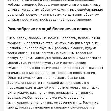
«объект эмоции», безразлично применяя его как к тому
случаю, когда этим объектом служит имеющийся налицо
реальный предмет, как и к тому, когда таким объектом
служит просто воспроизведенное представление.
Разнообразие эмоций бесконечно велико
Гнев, страх, любовь, ненависть, радость, печаль, стыд,
гордость и различные оттенки этих эмоций могут быть
названы наиболее грубыми формами эмоций, будучи
тесно связаны с относительно сильным телесным
возбуждением. Более утонченными эмоциями являются
моральные, интеллектуальные и эстетические
чувствования, с которыми обыкновенно бывают связаны
значительно менее сильные телесные возбуждения.
Объекты эмоций можно описывать без конца.
Бесчисленные оттенки каждой из них незаметно
переходят один в другой и отчасти отмечаются в языке
синонимами, как, например, ненависть, антипатия,
вражда, злоба, нерасположение, отвращение,
мстительность, неприязнь, омерзение и т. д. Различие
между ними установлено в словарях синонимов и в