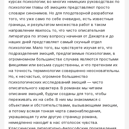
курсах психологии; во многих немецких руководствах по
психологии главы об эмоциях представляют просто
словари синонимов. Но для плодотворной разработки
того, что уже само по себе очевидно, есть известные
границы, и результатом множества работ в таком
направлении явилось то, что чисто описательная
литература по этому вопросу начиная от Декарта и до
наших дней представляет самый скучный отдел
психологии. Мало того, вы чувствуете изучая его, что
подразделения эмоций, предлагаемые психологами, в
огромномном большинстве случаев являются простыми
фикциями или весьма существенны, и что претензии их
на точность терминологии совершенно неосновательны.
Но, к несчастью, огромное большинство
психологических исследований эмоций — чисто
описательного характера. В романах мы читаем
описание эмоций, будучи созданы для того, чтобы
переживать их на себе. В них мы знакомимся с
объектами и обстоятельствами, вызывающими эмоции,
а потому всякая тонкая черта самонаблюдения,
украшающая ту или другую страницу романа,
немедленно находит в нас отголосок чувства.
Классические литературно-философские произведения,