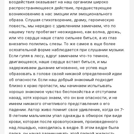
воздействия оказывает на наш организм широко
распространяющееся действие, предшествующее
возникновению в нас эмоции или эмоционального
образа. Слушая стихотворение, драму, героическую
повесть, мы нередко с удивлением замечаем, что по
нашему телу пробегает неожиданно, как волна, дрожь,
или что сердце наше стало сильнее биться, а из глаз
внезапно полились слезы. То же самое в еще более
осязательной форме наблюдается при слушании музыки.
Если гуляя в лесу, вдруг замечаем что-то темное,
двигающееся, наше сердце встает биться, и мы
задерживаем дыхание мгновенно, не успев еще
образовать в голове своей никакой определенной идеи
об опасности. Если наш добрый знакомый подходит
близко к краю пропасти, мы начинаем испытывать
хорошо знакомое чувство беспокойства и отступаем
назад, хотя хорошо знаем, что он вне опасности, и не
имеем никакого отчетливого представления о его
падении. Автор живо помнит свое удивление, когда он 7-
8-летним мальчиком упал однажды в обморок при виде
крови, которая после кровопускания, произведенного
над лошадью, находилась в ведре. В этом ведре была
палка, он начал размешивать этой палкой жидкость,