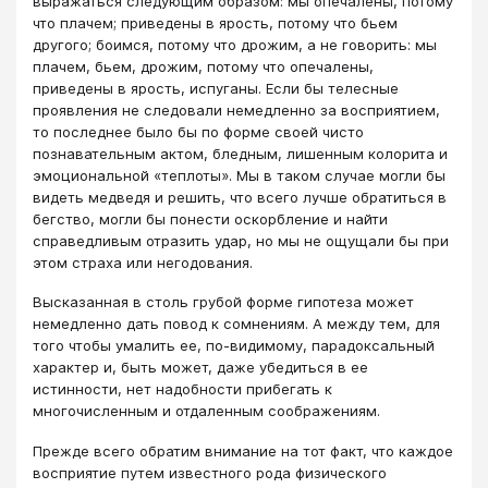
выражаться следующим образом: мы опечалены, потому
что плачем; приведены в ярость, потому что бьем
другого; боимся, потому что дрожим, а не говорить: мы
плачем, бьем, дрожим, потому что опечалены,
приведены в ярость, испуганы. Если бы телесные
проявления не следовали немедленно за восприятием,
то последнее было бы по форме своей чисто
познавательным актом, бледным, лишенным колорита и
эмоциональной «теплоты». Мы в таком случае могли бы
видеть медведя и решить, что всего лучше обратиться в
бегство, могли бы понести оскорбление и найти
справедливым отразить удар, но мы не ощущали бы при
этом страха или негодования.
Высказанная в столь грубой форме гипотеза может
немедленно дать повод к сомнениям. А между тем, для
того чтобы умалить ее, по-видимому, парадоксальный
характер и, быть может, даже убедиться в ее
истинности, нет надобности прибегать к
многочисленным и отдаленным соображениям.
Прежде всего обратим внимание на тот факт, что каждое
восприятие путем известного рода физического