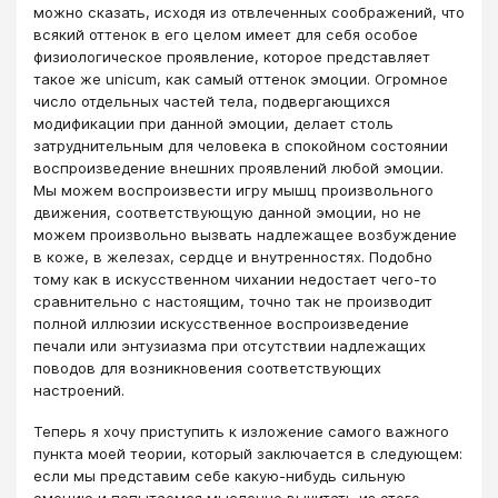
можно сказать, исходя из отвлеченных соображений, что
всякий оттенок в его целом имеет для себя особое
физиологическое проявление, которое представляет
такое же unicum, как самый оттенок эмоции. Огромное
число отдельных частей тела, подвергающихся
модификации при данной эмоции, делает столь
затруднительным для человека в спокойном состоянии
воспроизведение внешних проявлений любой эмоции.
Мы можем воспроизвести игру мышц произвольного
движения, соответствующую данной эмоции, но не
можем произвольно вызвать надлежащее возбуждение
в коже, в железах, сердце и внутренностях. Подобно
тому как в искусственном чихании недостает чего-то
сравнительно с настоящим, точно так не производит
полной иллюзии искусственное воспроизведение
печали или энтузиазма при отсутствии надлежащих
поводов для возникновения соответствующих
настроений.
Теперь я хочу приступить к изложение самого важного
пункта моей теории, который заключается в следующем:
если мы представим себе какую-нибудь сильную
эмоцию и попытаемся мысленно вычитать из этого