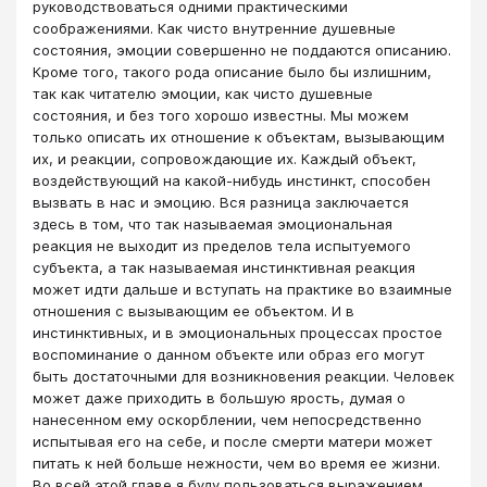
руководствоваться одними практическими
соображениями. Как чисто внутренние душевные
состояния, эмоции совершенно не поддаются описанию.
Кроме того, такого рода описание было бы излишним,
так как читателю эмоции, как чисто душевные
состояния, и без того хорошо известны. Мы можем
только описать их отношение к объектам, вызывающим
их, и реакции, сопровождающие их. Каждый объект,
воздействующий на какой-нибудь инстинкт, способен
вызвать в нас и эмоцию. Вся разница заключается
здесь в том, что так называемая эмоциональная
реакция не выходит из пределов тела испытуемого
субъекта, а так называемая инстинктивная реакция
может идти дальше и вступать на практике во взаимные
отношения с вызывающим ее объектом. И в
инстинктивных, и в эмоциональных процессах простое
воспоминание о данном объекте или образ его могут
быть достаточными для возникновения реакции. Человек
может даже приходить в большую ярость, думая о
нанесенном ему оскорблении, чем непосредственно
испытывая его на себе, и после смерти матери может
питать к ней больше нежности, чем во время ее жизни.
Во всей этой главе я буду пользоваться выражением