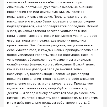
согласно ей, вызывая в себе произвольно при
спокойном состоянии духа так называемые внешние
проявления той или другой эмоции, мы должны
испытывать и саму эмоцию. Предположение это,
насколько его можно было проверить опытом, скорее
подтверждается, чем опровергается последним. Всякий
знает, до какой степени бегство усиливает в нас
паническое чувство страха и как можно усилить в себе
чувства гнева или печали, дав волю их внешним
проявлениям. Возобновляя рыдания, мы усиливаем в
себе чувство горя, и каждый новый припадок плача еще
более усиливает горесть, пока не наступает, наконец,
успокоение, обусловленное утомлением и видимым
ослаблением физического возбуждения. Всякий знает,
как в гневе мы доводим себя до высшей точки
возбуждения, воспроизводя несколько раз подряд
внешние проявления гнева. Подавите в себе внешнее
проявление страсти, и она замрет в вас. Прежде чем
отдаться вспышке гнева, попробуйте сосчитать до
десяти — и повод к гневу покажется вам до смешного
ничтожным. Чтобы придать себе храбрости, мы свистим
и тем действительно придаем себе уверенность. С