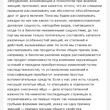
Затруднения, возникающие в психологии при анализе
эмоций, протекают, мне кажется, оттого, что их слишком
привыкли рассматривать как абсолютно обособленные
друг от друга явления. Пока мы будем рассматривать
каждую из них как какую-то вечную, неприкосновенную
духовную сущность, наподобие видов, считавшихся
когда-то в биологии неизменными сущностями, до тех
пор мы можем только почтительно составлять каталоги
различных особенностей эмоций, их степеней и
действий, вызываемых ими. Но если мы станем их
рассматривать как продукты более общих причин (как,
например, в биологии различие видов рассматривается
как продукт изменчивости под влиянием окружающих
условий и передачи приобретенных изменений путем
наследственности), то установление различий и
классификация приобретут значение простых
вспомогательных средств. Если у нас уже есть гусыня,
несущая золотые яйца, то описывать в отдельности
каждое снесенное яйцо — дело второстепенной
важности. На немногих последующих страницах я,
ограничиваясь на первых порах так называемыми
грубыми формами эмоций, укажу на одну причину
эмоций — причину весьма общего свойства.