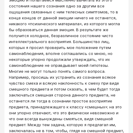
состояния нашего сознания одно за другим все
ощущения связанных с ним телесных симптомов, то в
конце концов от данной эмоции ничего не останется,
никакого «психического материала», из которого могла
бы образоваться данная эмоция. В результате же
получится холодное, безразличное состояние чисто
интеллектуального восприятия. Большинство лиц,
которых я просил проверить мое положение путем
самонаблюдения, вполне соглашались со мною, но
некоторые упорно продолжали утверждать, что их
самонаблюдение не оправдывает моей гипотезы.
Многие не могут только понять самого вопроса.
Например, просишь их устранить из сознания всякое
чувство смеха и всякую наклонность к смеху при виде
смешного предмета и потом сказать, в чем будет тогда
заключаться смешная сторона данного предмета, не
останется ли тогда в сознании простое восприятие
предмета, принадлежащего к классу «смешных»; на это
они упорно отвечают, что это физически невозможно и
что они всегда вынуждены смеяться, видя смешной
предмет. Между тем задача, которую я предлагал им,
заключалась не в том, чтобы, глядя на смешной предмет,