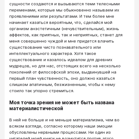
сущности создаются и вызываются теми телесными
переменами, которые мы обыкновенно называем их
проявлениями или результатами. И тем более мне
начинает казаться вероятным, что, сделайся мой
организм анэстетичным (нечувствительным), жизнь
аффектов, как приятных, так и неприятных, станет для
меня совершенно чуждой и мне придется влачить
существование чисто познавательного или
интеллектуального характера. Хотя такое
существование и казалось идеалом для древних
мудрецов, но для нас, отстоящих всего на несколько
поколений от философской эпохи, выдвинувшей на
первый план чувственность, оно должно казаться
слишком апатичным, безжизненным, чтобы к нему
стоило так упорно стремиться.
Моя точка зрения не может быть названа
материалистической
В ней не больше и не меньше материализма, чем во
всяком взгляде, согласно которому наши эмоции
обусловлены нервными процессами. Ни один из
читателей моей книги не возмутится против этого