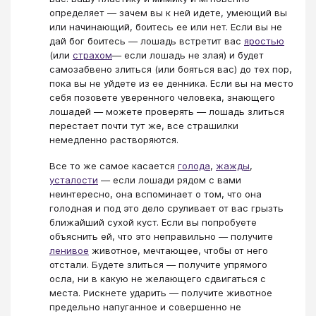
определяет — зачем вы к ней идете, умеющий вы
или начинающий, боитесь ее или нет. Если вы не
дай бог боитесь — лошадь встретит вас
яростью
(или
страхом
— если лошадь не злая) и будет
самозабвено злиться (или бояться вас) до тех пор,
пока вы не уйдете из ее денника. Если вы на место
себя позовете уверенного человека, знающего
лошадей — можете проверять — лошадь злиться
перестает почти тут же, все страшилки
немедленно растворяются.
Все то же самое касается
голода
,
жажды
,
усталости
— если лошади рядом с вами
неинтересно, она вспоминает о том, что она
голодная и под это дело сруливает от вас грызть
ближайший сухой куст. Если вы попробуете
объяснить ей, что это неправильно — получите
ленивое
животное, мечтающее, чтобы от него
отстали. Будете злиться — получите упрямого
осла, ни в какую не желающего сдвигаться с
места. Рискнете ударить — получите животное
предельно напуганное и совершенно не