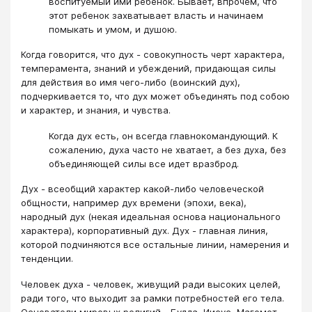
воспитуемый ими ребенок. Бывает, впрочем, что
этот ребенок захватывает власть и начинаем
помыкать и умом, и душою.
Когда говорится, что дух - совокупность черт характера,
темперамента, знаний и убеждений, придающая силы
для действия во имя чего-либо (воинский дух),
подчеркивается то, что дух может объединять под собою
и характер, и знания, и чувства.
Когда дух есть, он всегда главнокомандующий. К
сожалению, духа часто не хватает, а без духа, без
объединяющей силы все идет вразброд.
Дух - всеобщий характер какой-либо человеческой
общности, например дух времени (эпохи, века),
народный дух (некая идеальная основа национального
характера), корпоративный дух. Дух - главная линия,
которой подчиняются все остальные линии, намерения и
тенденции.
Человек духа - человек, живущий ради высоких целей,
ради того, что выходит за рамки потребностей его тела.
Основатели мировых религий - Будда, Иисус, Магомет -