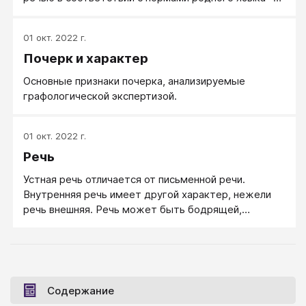
составная часть общей культуры человека
01 окт. 2022 г.
Почерк и характер
Основные признаки почерка, анализируемые
графологической экспертизой.
01 окт. 2022 г.
Речь
Устная речь отличается от письменной речи.
Внутренняя речь имеет другой характер, нежели
речь внешняя. Речь может быть бодрящей,
энергетизирующей или успокаивающей,
расслабляющей, наполненной смыслом или
эмоциями, яркой и увлекательной - или сдержанной
и достойной. Речь может быть разного качества -
лучше, когда речь чистая, понятная и логичная.
Содержание