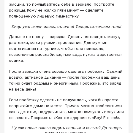
эмоции, то поулыбайтесь себе в зеркало, постройте
рожицы. Кому не жалко пяти минут — сделайте
полноценную лицевую гимнастику.
Лицо уже включилось, отлично! Теперь включаем тело!
Дальше по плану — зарядка. Десять-пятнадцать минут,
растяжки, махи руками, приседания. Для мужчин —
подтягивания на турнике, чтобы тело повисело,
позвоночник расслабился, нам ведь нужна царственная
осанка.
После зарядки очень хорошо сделать пробежку. Свежий
воздух, активное дыхание — после пробежки ваш день
точно будет бодрым и энергичным. Пробежка, это заряд
на весь день!
Если пробежку сделать не получилось, хотя бы просто
попрыгайте дома на месте. Причём можно «побеситься»
как в детстве, подурачиться, можно помяукать вслух или
погавкать. Покричать: «Как же здорово!», «Вау! Е-е-ес!».
Ну как после такого ходить сонным и вялым? Да теперь
можно горы свернуть.