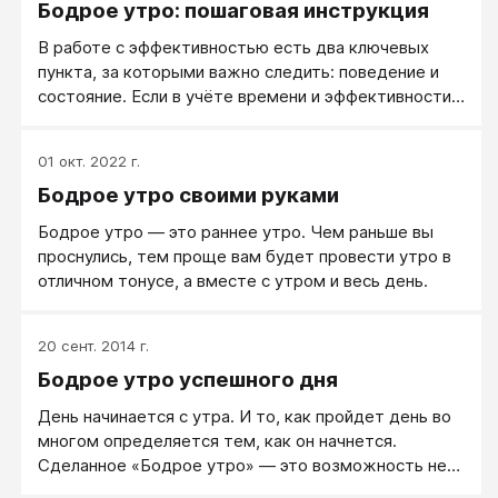
Бодрое утро: пошаговая инструкция
В работе с эффективностью есть два ключевых
пункта, за которыми важно следить: поведение и
состояние. Если в учёте времени и эффективности
мы скорее формируем нужное поведение, то в
упражнениях Здоровый сон и Бодрое утро — мы
01 окт. 2022 г.
создаём правильное состояние.
Бодрое утро своими руками
Бодрое утро — это раннее утро. Чем раньше вы
проснулись, тем проще вам будет провести утро в
отличном тонусе, а вместе с утром и весь день.
20 сент. 2014 г.
Бодрое утро успешного дня
День начинается с утра. И то, как пройдет день во
многом определяется тем, как он начнется.
Сделанное «Бодрое утро» — это возможность не
зависеть от обстоятельств.