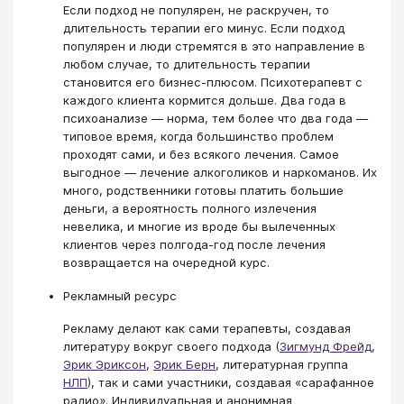
Если подход не популярен, не раскручен, то
длительность терапии его минус. Если подход
популярен и люди стремятся в это направление в
любом случае, то длительность терапии
становится его бизнес-плюсом. Психотерапевт с
каждого клиента кормится дольше. Два года в
психоанализе — норма, тем более что два года —
типовое время, когда большинство проблем
проходят сами, и без всякого лечения. Самое
выгодное — лечение алкоголиков и наркоманов. Их
много, родственники готовы платить большие
деньги, а вероятность полного излечения
невелика, и многие из вроде бы вылеченных
клиентов через полгода-год после лечения
возвращается на очередной курс.
Рекламный ресурс
Рекламу делают как сами терапевты, создавая
литературу вокруг своего подхода (
Зигмунд Фрейд
,
Эрик Эриксон
,
Эрик Берн
, литературная группа
НЛП
), так и сами участники, создавая «сарафанное
радио». Индивидуальная и анонимная