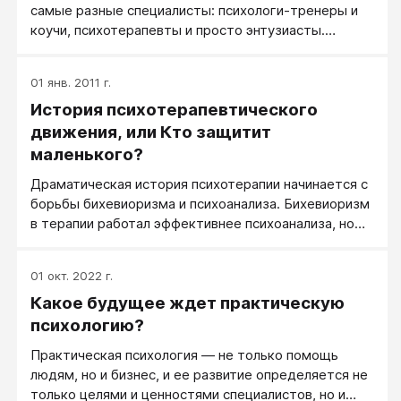
самые разные специалисты: психологи-тренеры и
коучи, психотерапевты и просто энтузиасты.
Перечень их основных именований и статусов.
01 янв. 2011 г.
История психотерапевтического
движения, или Кто защитит
маленького?
Драматическая история психотерапии начинается с
борьбы бихевиоризма и психоанализа. Бихевиоризм
в терапии работал эффективнее психоанализа, но
психотерапевты больше полюбили психоанализ,
поскольку он приносил больше денег.
01 окт. 2022 г.
Какое будущее ждет практическую
психологию?
Практическая психология — не только помощь
людям, но и бизнес, и ее развитие определяется не
только целями и ценностями специалистов, но и