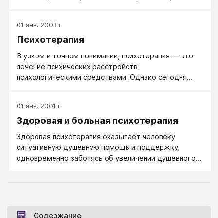
требованиями рынка. Будущее практической
психологии неразрывно связано с бизнес-
01 янв. 2003 г.
составляющей этой сферы услуг.
Психотерапия
В узком и точном понимании, психотерапия — это
лечение психических расстройств
психологическими средствами. Однако сегодня
понятие психотерапии все более расширяется,
выходя за рамки только лечения и по сути смыкаясь
01 янв. 2001 г.
с понятием психологической помощи.
Здоровая и больная психотерапия
Здоровая психотерапия оказывает человеку
ситуативную душевную помощь и поддержку,
одновременно заботясь об увеличении душевного
здоровья человека в перспективе.
Содержание