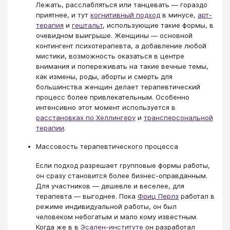
Лежать, расслабляться или танцевать — гораздо
приятнее, и тут
когнитивный подход
в минусе,
арт-
терапия
и
гештальт
, использующие такие формы, в
очевидном выигрыше. Женщины — основной
контингент психотерапевта, а добавление любой
мистики, возможность оказаться в центре
внимания и попереживать на такие вечные темы,
как измены, роды, аборты и смерть для
большинства женщин делает терапевтический
процесс более привлекательным. Особенно
интенсивно этот момент используется в
расстановках по Хеллингеру
и
трансперсональной
терапии
.
Массовость терапевтического процесса
Если подход разрешает групповые формы работы,
он сразу становится более бизнес-оправданным.
Для участников — дешевле и веселее, для
терапевта — выгоднее. Пока
Фриц Перлз
работал в
режиме индивидуальной работы, он был
человеком небогатым и мало кому известным.
Когда же в в
Эсален-институте
он разработал