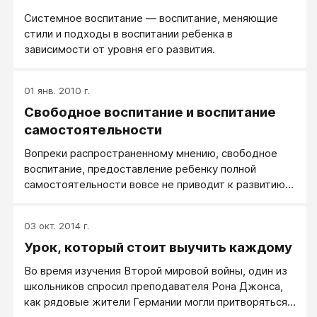
Системное воспитание — воспитание, меняющие
стили и подходы в воспитании ребенка в
зависимости от уровня его развития.
01 янв. 2010 г.
Свободное воспитание и воспитание
самостоятельности
Вопреки распространенному мнению, свободное
воспитание, предоставление ребенку полной
самостоятельности вовсе не приводит к развитию
самостоятельности. Ребенок, которому вы
предоставили полную самостоятельность - это
03 окт. 2014 г.
просто ребенок, предоставленный для любых
Урок, который стоит выучить каждому
других влияний. А кто отвечает за то, какими они
будут?
Во время изучения Второй мировой войны, один из
школьников спросил преподавателя Рона Джонса,
как рядовые жители Германии могли притворяться,