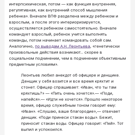
интерпсихическая, потом — как функция внутренняя,
регулятивная, как внутренний способ мышления
ребенка». Вначале ВПФ разделена между ребенком и
взрослым, а после этого интериоризируется,
осуществляется ребенком самостоятельно. Вначале
командует взрослый, ребенок учится выполнять
команды, потом начинает командовать собой сам.
Аналогично,
по выводам А.Н. Леонтьева
, «генетически
произвольные действия возникают... скорее в
социальном подчинении, чем в подчинении объективным
предметным условиям».
Леонтьев любил анекдот об офицере и денщике.
Денщик у себя возится и все время кряхтит и
стонет. Офицер спрашивает: «Иван, что ты там
кряхтишь?» — «Пить очень хочется».— «Поди,
напейся».— «Идти не хочется». Прошло некоторое
время, офицер служебным тоном говорит ему:
«Иван». «Слушаю, ваше благородие»,— отвечает
денщик. «Поди принеси стакан воды». Бежит,
приносит стакан воды. Офицер говорит: «Пей». Тот
выпил и успокоился.