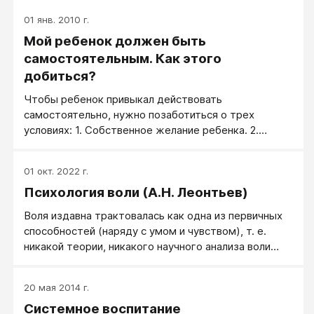
особенности японского воспитания помогли этой
01 янв. 2010 г.
стране в исторически короткие сроки добиться
Мой ребенок должен быть
значительных успехов в деле модернизации
общества и экономики, обеспечив место среди
самостоятельным. Как этого
сильнейших стран мира. Тогда именно для вас мы
добиться?
раскроем некоторые секреты «икудзи» —
Чтобы ребенок привыкал действовать
успешного воспитания детей в Японии, которые,
самостоятельно, нужно позаботиться о трех
надеемся, помогут вам воспитать своего
условиях: 1. Собственное желание ребенка. 2.
маленького самурая.
Препятствие на пути к предмету желания, которое
ребенок может преодолеть. 3. Длящееся
01 окт. 2022 г.
вознаграждение! Эта идея гениальна, но как ее
Психология воли (А.Н. Леонтьев)
осуществить в жизни, не всегда понятно сразу.
Воля издавна трактовалась как одна из первичных
способностей (наряду с умом и чувством), т. е.
никакой теории, никакого научного анализа воли
нельзя было и предпринять.
20 мая 2014 г.
Системное воспитание