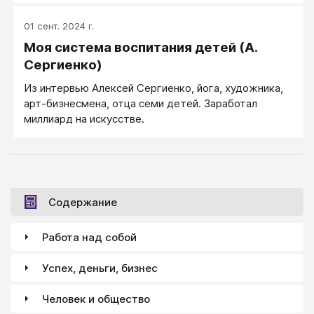
что ничего не знают о концентрационных лагерях и
массовом истреблении людей в их стране. Так как
01 сент. 2024 г.
класс опережал учебную программу, Джонс решил
Моя система воспитания детей (А.
выделить одну неделю для посвящённого этому
вопросу эксперимента.
Сергиенко)
Из интервью Алексей Сергиенко, йога, художника,
арт-бизнесмена, отца семи детей. Заработал
миллиард на искусстве.
Содержание
Работа над собой
Успех, деньги, бизнес
Человек и общество