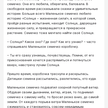
семечко. Она его любила, оберегала, баловала. В
свободное время рассказывала сказки и удивительные
истории. Больше всего Маленькое семечко любило
историю «Солнце – жизненная сила!», в которой семя,
пройдя разные испытания, находит Солнце, дарующее
жизненную силу, и превращается в прекрасное
растение. Семечко тоже мечтало найти своё Солнце.
– Солнце? Какое оно? Где оно? Как его узнаю? – часто
спрашивало Маленькое семечко коробочку.
– Ты его сразу узнаешь, почувствуешь. Помни, от его
прикосновения хочется распрямиться и потянуться
вверх, навстречу лучам Солнца.
Пришло время, коробочка треснула и раскрылась.
Детишки-семена рассыпались, разлетелись, кто куда.
Маленькое семечко подхватил озорной попутный ветер.
Обдувая своим дыханием, ветер, играя, то поднимал
семечко к самому небу, то бросал резко вниз, до самой
земли. От каждого порыва ветра Маленькое семечко
сжималось и становилось совсем невидимым.