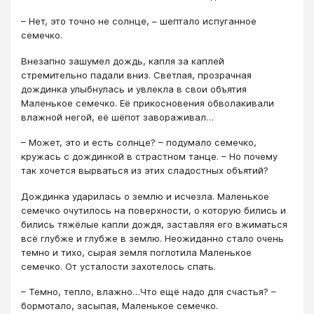
– Нет, это точно не солнце, – шептало испуганное
семечко.
Внезапно зашумел дождь, капля за каплей
стремительно падали вниз. Светлая, прозрачная
дождинка улыбнулась и увлекла в свои объятия
Маленькое семечко. Её прикосновения обволакивали
влажной негой, её шёпот завораживал…
– Может, это и есть солнце? – подумало семечко,
кружась с дождинкой в страстном танце. – Но почему
так хочется вырваться из этих сладостных объятий?
Дождинка ударилась о землю и исчезла. Маленькое
семечко очутилось на поверхности, о которую бились и
бились тяжёлые капли дождя, заставляя его вжиматься
всё глубже и глубже в землю. Неожиданно стало очень
темно и тихо, сырая земля поглотила Маленькое
семечко. От усталости захотелось спать.
– Темно, тепло, влажно…Что ещё надо для счастья? –
бормотало, засыпая, Маленькое семечко.