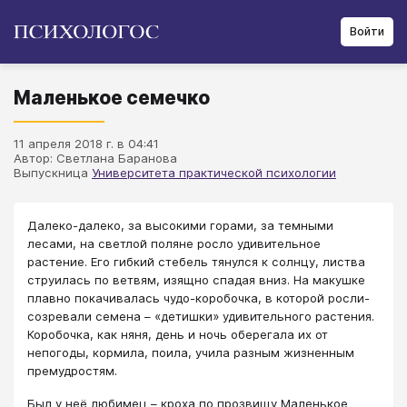
Войти
Маленькое семечко
11 апреля 2018 г. в 04:41
Автор: Светлана Баранова
Выпускница
Университета практической психологии
Далеко-далеко, за высокими горами, за темными
лесами, на светлой поляне росло удивительное
растение. Его гибкий стебель тянулся к солнцу, листва
струилась по ветвям, изящно спадая вниз. На макушке
плавно покачивалась чудо-коробочка, в которой росли-
созревали семена – «детишки» удивительного растения.
Коробочка, как няня, день и ночь оберегала их от
непогоды, кормила, поила, учила разным жизненным
премудростям.
Был у неё любимец – кроха по прозвищу Маленькое