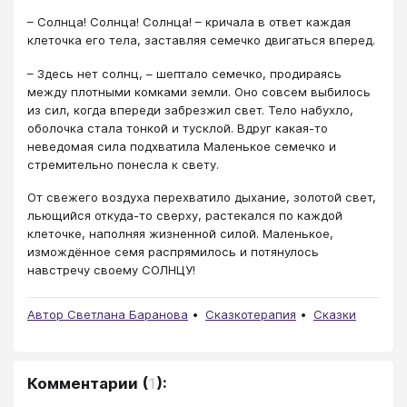
– Солнца! Солнца! Солнца! – кричала в ответ каждая
клеточка его тела, заставляя семечко двигаться вперед.
– Здесь нет солнц, – шептало семечко, продираясь
между плотными комками земли. Оно совсем выбилось
из сил, когда впереди забрезжил свет. Тело набухло,
оболочка стала тонкой и тусклой. Вдруг какая-то
неведомая сила подхватила Маленькое семечко и
стремительно понесла к свету.
От свежего воздуха перехватило дыхание, золотой свет,
льющийся откуда-то сверху, растекался по каждой
клеточке, наполняя жизненной силой. Маленькое,
измождённое семя распрямилось и потянулось
навстречу своему СОЛНЦУ!
Автор Светлана Баранова
Сказкотерапия
Сказки
Комментарии
(
1
):