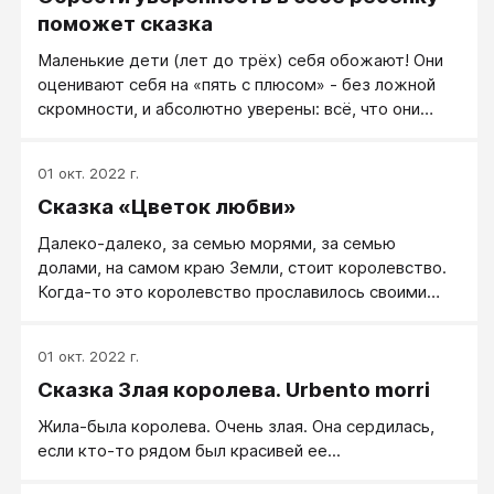
она круглыми сутками.
поможет сказка
Маленькие дети (лет до трёх) себя обожают! Они
оценивают себя на «пять с плюсом» - без ложной
скромности, и абсолютно уверены: всё, что они
делают, - хорошо. И это здорово, эта завышенная
самооценка помогает малышу быть уверенным и
01 окт. 2022 г.
довольным существом. И он не сомневается, как
Сказка «Цветок любви»
нужен и важен и как его любят. Так должно быть.
Но вот есть у детей такая особенность: они
Далеко-далеко, за семью морями, за семью
оценивают себя через других. То есть как другие к
долами, на самом краю Земли, стоит королевство.
нему относятся, таким он себя и считает. Вы
Когда-то это королевство прославилось своими
сказали «хороший» - он в это верит - прекрасно. Вы
великолепными балами, шумными ярмарками и
сказали «плохой» - увы, тоже поверит (со
невероятной красоты празднованиями. Но однажды
временем, когда разберётся, что такое «плохо» и
01 окт. 2022 г.
там воцарилась тишина и покой. Веселая и
«хорошо»). Вот почему ребёнка желательно не
Сказка Злая королева. Urbento morri
жизнерадостная королева, которая любила
критиковать, а направлять.
принимать гостей, угощать их самыми вкусными
Жила-была королева. Очень злая. Она сердилась,
снадобьями и рассказывать небывалые истории,
если кто-то рядом был красивей ее...
стала молчаливой и печальной. «Что же случилось с
этой королевой?» - спросите вы меня. А случилось