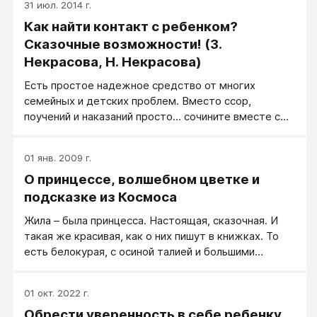
31 июл. 2014 г.
Как найти контакт с ребенком?
Сказочные возможности! (З.
Некрасова, Н. Некрасова)
Есть простое надежное средство от многих
семейных и детских проблем. Вместо ссор,
поучений и наказаний просто… сочините вместе с
ребенком сказку. Сказка поможет раннему
развитию малыша, снимет стресс у школьника. И
01 янв. 2009 г.
что самое главное – поможет наладить контакт:
О принцессе, волшебном цветке и
перекинуть мостик понимания и дружбы между
обыденным миром взрослых и волшебным миром
подсказке из Космоса
детей. Где взять столько полезных сказок? В этой
Жила – была принцесса. Настоящая, сказочная. И
книге.
такая же красивая, как о них пишут в книжках. То
есть белокурая, с осиной талией и большими
голубыми глазами. В королевстве, где она жила, все
только и говорили об ее красоте. Только принцесса
01 окт. 2022 г.
была вечно недовольна. То трон ей поставили
Обрести уверенность в себе ребенку
жесткий, то шоколад слишком горький. И ворчала