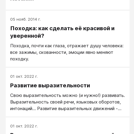
неосознанно. Кому-то это удается лучше, кому-то
хуже, кто-то пользуется этим талантом, кто-то
нет. Но я уверен, все мы можем развивать эту
05 нояб. 2014 г.
природную способность.
Походка: как сделать её красивой и
уверенной?
Походка, почти как глаза, отражает душу человека:
все зажимы, скованности, эмоции явно меняют
походку.
01 окт. 2022 г.
Развитие выразительности
Свою выразительность можно (и нужно!) развивать.
Выразительность своей речи, языковых оборотов,
интонаций... Развитие выразительных движений -
это работа по нескольким линиям. Это: Развитие
выразительности лица. Развитие выразительности
01 окт. 2022 г.
жестов. Смотри Развитие жестов, Жестовая