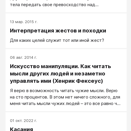
тела передать свое превосходство над
подчиненными. Каким образом? К каким приемам
прибегает начальник, чтобы подчинить людей? Два
13 мар. 2015 г.
исследователя предприняли попытку изучить эти
Интерпретация жестов и походки
приемы с помощью немого фильма. Актеры сыграли
начальника и подчиненного в различных сценках.
Для каких целей служит тот или иной жест?
Они изобразили, как посетитель входит в кабинет, в
котором за столом сидит человек.
06 авг. 2014 г.
Искусство манипуляции. Как читать
мысли других людей и незаметно
управлять ими (Хенрик Фексеус)
Я верю в возможность читать чужие мысли. Верю
на сто процентов. В этом нет ничего сложного, для
меня читать мысли чужих людей – это все равно что
слушать, как они говорят. И я не вижу в этом
никакой загадки. Читать мысли – так же,
01 окт. 2022 г.
естественно, как есть или дышать. На самом деле
Касания
мы все читаем мысли, только делаем это