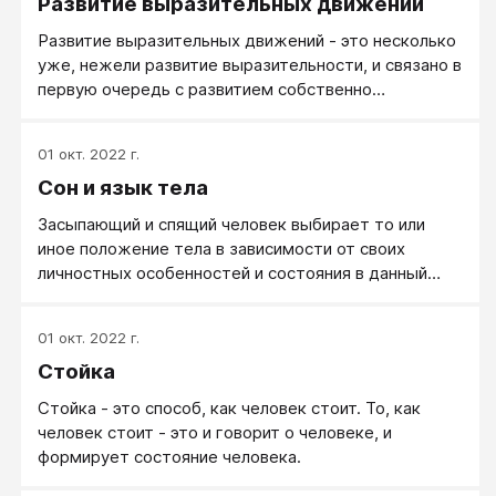
Развитие выразительных движений
гимнастика и Как встраивать жесты в свою жизнь.
Развитие языка тела.
Развитие выразительных движений - это несколько
уже, нежели развитие выразительности, и связано в
первую очередь с развитием собственно
мышечной, двигательной свободы, координации и
активности. Развитие мимических мышц лица,
01 окт. 2022 г.
выразительных жестов в танце. Как правило,
Сон и язык тела
требуется профессионалам - актерам, танцорам, и
мало востребовано для обычных людей. Не
Засыпающий и спящий человек выбирает то или
профессионалам по жизни важнее развитие
иное положение тела в зависимости от своих
выразительности.
личностных особенностей и состояния в данный
момент. О чем говорит то или иное положение тела
спящего человека? На спине - человек спокоен,
01 окт. 2022 г.
уверен в себе. Если руки разбросаны - чувствует
Стойка
себя хозяином положения. Иногда, впрочем, это
связано с общей бездумностью. Согнулся в
Стойка - это способ, как человек стоит. То, как
комочек - нуждается в близости, душевном тепле и
человек стоит - это и говорит о человеке, и
защите. Или - замерз. На боку, тело ровное, ладонь
формирует состояние человека.
под щекой - спокойное состояние, дружественное
отношение к миру. На животе - хочет себя