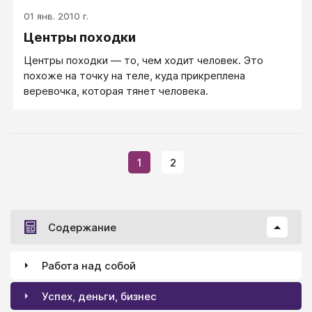
успокоить. Или душевные нелады, или болит живот.
01 янв. 2010 г.
Центры походки
Центры походки — то, чем ходит человек. Это
похоже на точку на теле, куда прикреплена
веревочка, которая тянет человека.
1
2
Содержание
Работа над собой
Успех, деньги, бизнес