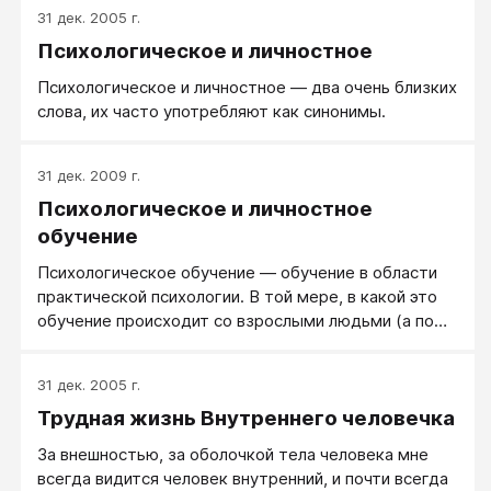
составляющей, состояния духа, личностной силы.
31 дек. 2005 г.
Человек может быть усталым и физически, и
Психологическое и личностное
душевно, но держать себя в ресурсе ровно потому,
что больше решать задачу - некому. А решить ее -
Психологическое и личностное — два очень близких
нужно. Так поступают сильные люди.
слова, их часто употребляют как синонимы.
31 дек. 2009 г.
Психологическое и личностное
обучение
Психологическое обучение — обучение в области
практической психологии. В той мере, в какой это
обучение происходит со взрослыми людьми (а по
факту идет обучение именно взрослых людей)
психологическое обучение — синоним андрагогики.
31 дек. 2005 г.
Трудная жизнь Внутреннего человечка
За внешностью, за оболочкой тела человека мне
всегда видится человек внутренний, и почти всегда