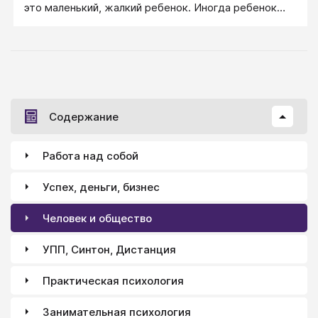
это маленький, жалкий ребенок. Иногда ребенок
рано состарившийся, с потухшими, усталыми
глазами и повисшими, вялыми ручками. Иногда — в
синяках, ранах и ссадинах маленький звереныш,
затравленно озирающийся и насмерть бьющийся с
только ему видимыми Врагами.
Содержание
Работа над собой
Успех, деньги, бизнес
Человек и общество
УПП, Синтон, Дистанция
Практическая психология
Занимательная психология