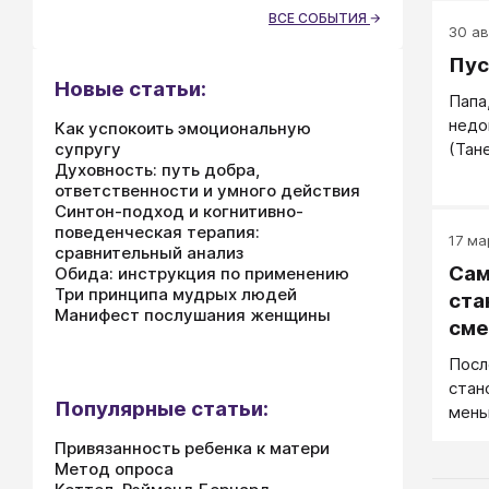
чело
ВСЕ СОБЫТИЯ
30 авг
что 
Пус
мужч
Новые статьи:
чувс
Папа
окра
недо
Как успокоить эмоциональную
отно
супругу
(Тане
окси
Духовность: путь добра,
слов
ответственности и умного действия
смыс
Синтон-подход и когнитивно-
поведенческая терапия:
17 ма
сравнительный анализ
Сам
Обида: инструкция по применению
Три принципа мудрых людей
ста
Манифест послушания женщины
сме
Посл
стан
Популярные статьи:
мень
стре
Привязанность ребенка к матери
акти
Метод опроса
Герм