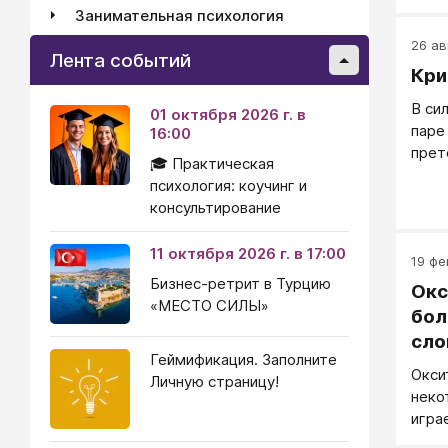
а мы
Занимательная психология
форм
26 авг
пере
Лента событий
чере
Кри
пере
В си
01 октября 2026 г. в
пере
паре
16:00
почу
прет
прид
🎓 Практическая
резу
дове
психология: коучинг и
возм
с ни
консультирование
гово
стан
11 октября 2026 г. в 17:00
19 фе
отда
Бизнес-ретрит в Турцию
Окс
«МЕСТО СИЛЫ»
бол
сло
Геймификация. Заполните
Окси
Личную страницу!
неко
игра
пове