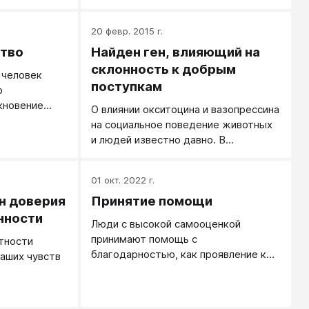
искренней назвать никак нельзя
— правда ли, что ему нельзя
20 февр. 2015 г.
доверять?
ство
Найден ген, влияющий на
склонность к добрым
 человек
поступкам
ю
кновение
О влиянии окситоцина и вазопрессина
 и покушение
на социальное поведение животных
и людей известно давно. В
частности, ученые установили, что у
людей перназальное введение
01 окт. 2022 г.
окситоцина повышает доверчивость
н доверия
Принятие помощи
и щедрость (Гены управляют
поведением, а поведение — генами).
нности
Люди с высокой самооценкой
С другой стороны, близнецовый
принимают помощь с
тности
анализ показал, что эти черты
благодарностью, как проявление к
аших чувств
характера являются отчасти
ним уважения, любви и заботливости.
наследственными. Это позволяло
предположить, что те или иные
варианты (аллели) генов, связанных с