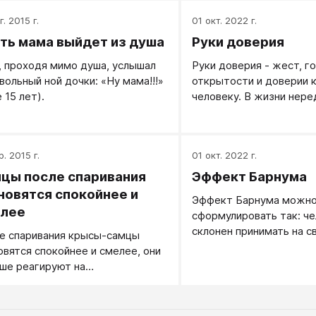
века. Эксперименты показали,
. 2015 г.
01 окт. 2022 г.
под действием окситоцина
ть мама выйдет из душа
Руки доверия
ины становятся более
твительными к положительно
, проходя мимо душа, услышал
Руки доверия - жест, г
шенным словам, связанным с
вольный ной дочки: «Ну мама!!!»
открытости и доверии 
шениями между людьми, однако
 15 лет).
человеку. В жизни нере
тоцин не влияет на восприятие
используется при встре
, относящихся к другим
приветствии близких и 
ловым категориям.
людей. На тренинге по
р. 2015 г.
01 окт. 2022 г.
установить между учас
более близкие отношени
цы после спаривания
Эффект Барнума
новятся спокойнее и
Эффект Барнума можн
лее
сформулировать так: ч
склонен принимать на с
е спаривания крысы-самцы
общие, расплывчатые, 
овятся спокойнее и смелее, они
утверждения, если ему 
ше реагируют на
они получены в результ
ссирующие факторы и не так
каких-то непонятных е
вно избегают опасных ситуаций.
анские нейробиологи