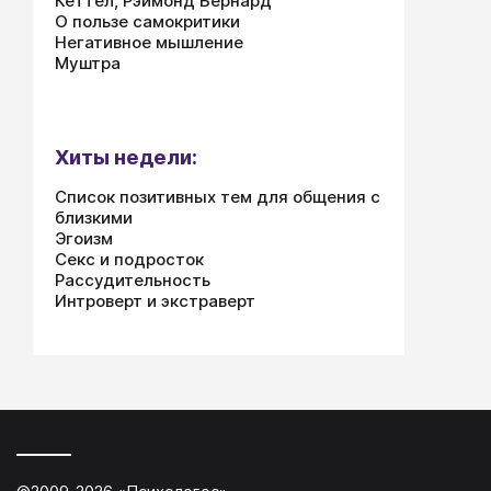
Кеттел, Рэймонд Бернард
уста
О пользе самокритики
Негативное мышление
этих
Муштра
окси
гипо
По-в
за р
Хиты недели:
сост
посл
Список позитивных тем для общения с
близкими
Эгоизм
Секс и подросток
Рассудительность
Интроверт и экстраверт