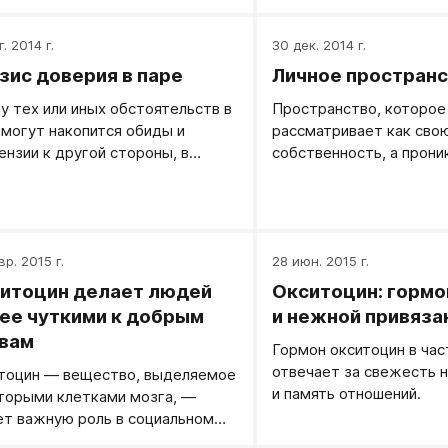
 на это отреагировали
ально, думая о своем и
. 2014 г.
30 дек. 2014 г.
ведя разговор на свое. Итого -
з некоторое время он
зис доверия в паре
Личное простран
станет нам открываться. А
лу тех или иных обстоятельств в
Пространство, которое
станет открываться - мы
 могут накопится обиды и
рассматривает как сво
вствуем его закрытость и
ензии к другой стороны, в
собственность, а прони
ем к выводу, что у нас нет
льтате чего уходит вера в
куда — как угрозу себе
рия. И укрепимся в позиции, что
ожность перспектив.
на свою собственность.
м о важном и внутреннем
рить нельзя. Разговоры
овятся формальными - люди
вр. 2015 г.
28 июн. 2015 г.
ляются. И расходятся…
итоцин делает людей
Окситоцин: гормо
ее чуткими к добрым
и нежной привяза
вам
Гормон окситоцин в час
отвечает за свежесть н
тоцин — вещество, выделяемое
и память отношений.
торыми клетками мозга, —
ет важную роль в социальном
дении животных, включая