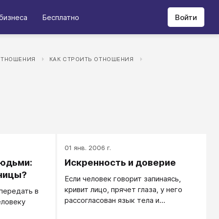
бизнеса
Бесплатно
Войти
ОТНОШЕНИЯ
КАК СТРОИТЬ ОТНОШЕНИЯ
01 янв. 2006 г.
юдьми:
Искренность и доверие
ницы?
Если человек говорит запинаясь,
кривит лицо, прячет глаза, у него
передать в
рассогласован язык тела и
еловеку
содержание речи, то есть его речь