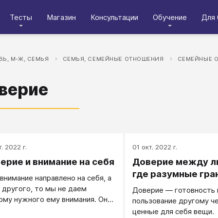
Тесты
Магазин
Консультации
Обучение
Для 
Ь, М-Ж, СЕМЬЯ
СЕМЬЯ, СЕМЕЙНЫЕ ОТНОШЕНИЯ
СЕМЕЙНЫЕ 
верие
. 2022 г.
01 окт. 2022 г.
ерие и внимание на себя
Доверие между л
где разумные гра
 внимание направлено на себя, а
а другого, то мы не даем
Доверие — готовность 
ому нужного ему внимания. Он
пользование другому ч
лился чем-то для себя важным,
ценные для себя вещи.