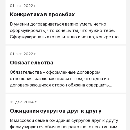
невозможны обвинения, если договоренности мы
01 окт. 2022 г.
не нарушали.
Конкретика в просьбах
В умении договариваться важно уметь четко
сформулировать, что хочешь ты, что нужно тебе.
Сформулировать это позитивно и четко, конкретно.
01 окт. 2022 г.
Обязательства
Обязательства - оформленные договором
отношения, заключающиеся в том, что одна из
договаривающихся сторон обязана совершить
определенные действия в пользу другой стороны
или воздержаться от нежелательных для нее
31 дек. 2004 г.
действий. Чаще всего обязательства
Ожидания супругов друг к другу
распространяются на возврат долга, выполнение
работ и услуг, передачу имущественных ценностей,
В массовой семье ожидания супругов друг к другу
охрану собственности, выплату денежных средств,
формулируются обычно неграмотно: с негативным
поставку товаров.