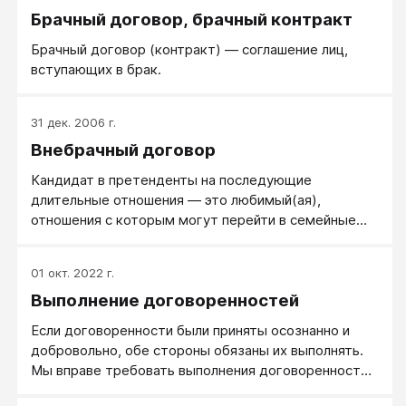
Брачный договор, брачный контракт
​Брачный договор (контракт) — соглашение лиц,
вступающих в брак.
31 дек. 2006 г.
Внебрачный договор
Кандидат в претенденты на последующие
длительные отношения — это любимый(ая),
отношения с которым могут перейти в семейные
через некоторое время, в течение которого
допускается параллельный поиск других
01 окт. 2022 г.
кандидатов.
Выполнение договоренностей
Если договоренности были приняты осознанно и
добровольно, обе стороны обязаны их выполнять.
Мы вправе требовать выполнения договоренностей
и ожидать, что к нам не могут быть претензии и