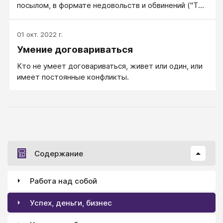
посылом, в формате недовольств и обвинений ("Ты
никогда обо мне не думаешь!"), с негативной
формулировкой ("Мне нужно, чтобы ты прекратил
01 окт. 2022 г.
мне грубить!"), неконкретно, слишком общо ("Хочу,
Умение договариваться
чтобы жена была более ласковой, нежной и
внимательной").
Кто не умеет договариваться, живет или один, или
имеет постоянные конфликты.
Содержание
Работа над собой
Успех, деньги, бизнес