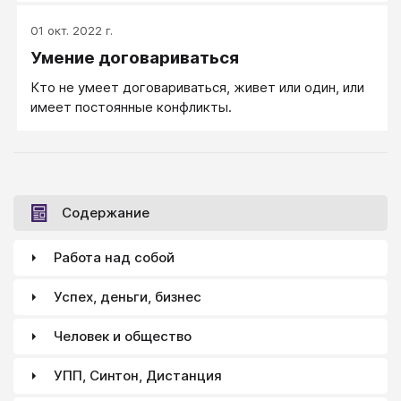
формулировкой ("Мне нужно, чтобы ты прекратил
01 окт. 2022 г.
мне грубить!"), неконкретно, слишком общо ("Хочу,
Умение договариваться
чтобы жена была более ласковой, нежной и
внимательной").
Кто не умеет договариваться, живет или один, или
имеет постоянные конфликты.
Содержание
Работа над собой
Успех, деньги, бизнес
Человек и общество
УПП, Синтон, Дистанция