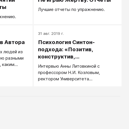
ты
Лучшие отчеты по упражнению.
жнению.
31 авг. 2019 г.
в Автора
Психология Синтон-
подхода: «Позитив,
х людей из
конструктив,
ею разными
ответственность»
, каким
Интервью Анны Литовкиной с
особов
профессором Н.И. Козловым,
ректором Университета
практической психологии.