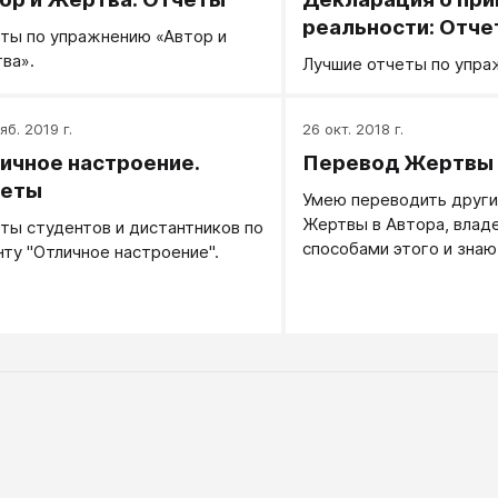
реальности: Отче
ты по упражнению «Автор и
ва».
Лучшие отчеты по упра
яб. 2019 г.
26 окт. 2018 г.
ичное настроение.
Перевод Жертвы 
четы
Умею переводить други
Жертвы в Автора, влад
ты студентов и дистантников по
способами этого и знаю
нту "Отличное настроение".
людям какие из этих сп
подходят лучше.