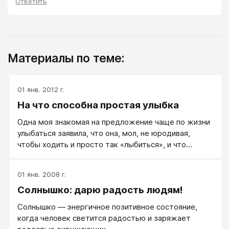
Ответить
Материалы по теме:
01 янв. 2012 г.
На что способна простая улыбка
Одна моя знакомая на предложение чаще по жизни
улыбаться заявила, что она, мол, не юродивая,
чтобы ходить и просто так «лыбиться», и что
проблем и без того хватает. Ну что тут скажешь!
Наши маленькие детки, способные в течение дня
01 янв. 2008 г.
улыбнуться или рассмеяться до трёхсот раз, явно
Солнышко: дарю радость людям!
при этом не выглядят глупо или неестественно. Как
раз наоборот – если они не будут этого делать, мы
Солнышко — энергичное позитивное состояние,
начнём бить тревогу: что-то не так с ребёнком, не
когда человек светится радостью и заряжает
заболел ли…