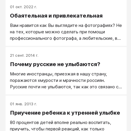
Наши маленькие детки, способные в течение дня
01 окт. 2022 г.
улыбнуться или рассмеяться до трёхсот раз, явно
Обаятельная и привлекательная
при этом не выглядят глупо или неестественно. Как
раз наоборот – если они не будут этого делать, мы
Вам нравится как Вы выглядите на фотографиях? Не
начнём бить тревогу: что-то не так с ребёнком, не
на тех, которые можно сделать при помощи
заболел ли…
профессионального фотографа, а любительские, в
кругу друзей, на работе среди коллег, в
путешествии, дома с близкими. И как часто Вы
21 сент. 2014 г.
удивлялись тому, что на фото лицо, на Вас не
Почему русские не улыбаются?
похожее. Неудачная мимика на лице - это Ваша
обычная манера себя выражать
Многие иностранцы, приезжая в нашу страну,
поражаются хмурости и мрачности россиян. ​​
Русские почти не улыбаются, так как это связано с
особыми функциями русской улыбки, отличающими
её от улыбки как на Западе, так и на
01 янв. 2013 г.
Востоке.Рассказывает Исиф Стернин, доктор
Приучение ребенка к утренней улыбке
филологических наук, директор Центра
коммуникативных исследований ВГУ, автор статьи
80 процентов детей вполне реально воспитать,
«Улыбка в русском коммуникативном поведении»:
приучить, чтобы первой реакций, как только