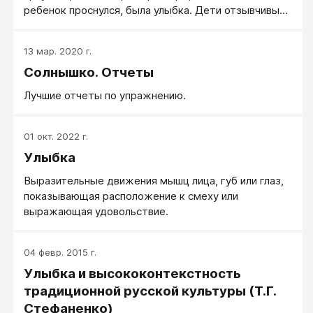
ребенок проснулся, была улыбка. Дети отзывчивы
на вашу улыбку, на ваши игры с ним, на вашу радость
- запускайте это сразу и будьте методичны:
13 мар. 2020 г.
каждое утро начинается именно с этого: "Где наша
Солнышко. Отчеты
улыбка?"
Лучшие отчеты по упражнению.
01 окт. 2022 г.
Улыбка
Выразительные движения мышц лица, губ или глаз,
показывающая расположение к смеху или
выражающая удовольствие.
04 февр. 2015 г.
Улыбка и высококонтекстность
традиционной русской культуры (Т.Г.
Стефаненко)