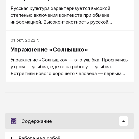
Русская культура характеризуется высокой
степенью включения контекста при обмене
информацией. Высоконтекстность русской
культуры проявляется в особой значимости
невербального поведения, в большой
01 окт. 2022 г.
выразительности мимики. И, в то же время, как в
Упражнение «Солнышко»
обыденном сознании, так и в трудах культурологов
и лингвистов подчеркивается неулыбчивость
Упражнение «Солнышко» — это улыбка. Проснулись
русского человека.
утром — улыбка, едете на работу — улыбка.
Встретили нового хорошего человека — первым
делом ему улыбнуться.
Содержание
Работа над собой