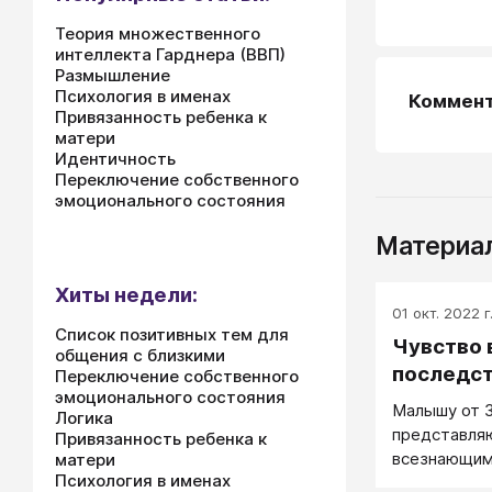
Теория множественного
интеллекта Гарднера (ВВП)
Размышление
Психология в именах
Коммен
Привязанность ребенка к
матери
Идентичность
Переключение собственного
эмоционального состояния
Материал
Хиты недели:
01 окт. 2022 г
Список позитивных тем для
Чувство 
общения с близкими
последс
Переключение собственного
эмоционального состояния
Малышу от 3
Логика
представля
Привязанность ребенка к
всезнающим
матери
Психология в именах
волшебника