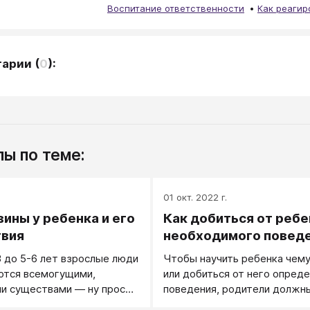
Воспитание ответственности
Как реагир
тарии
(
0
):
ы по теме:
.
01 окт. 2022 г.
вины у ребенка и его
Как добиться от ребе
твия
необходимого повед
 до 5-6 лет взрослые люди
Чтобы научить ребенка чем
ются всемогущими,
или добиться от него опред
и существами ― ну просто
поведения, родители должн
ми.
образом показать ему, что 