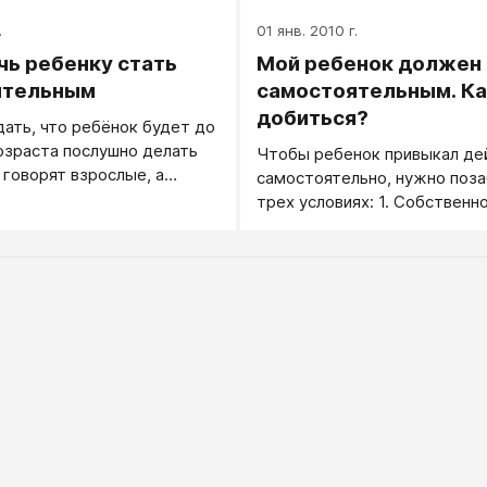
(какое поведение они одобря
.
01 янв. 2010 г.
- плохо (какие действия он
чь ребенку стать
Мой ребенок должен
ятельным
самостоятельным. Ка
добиться?
ать, что ребёнок будет до
озраста послушно делать
Чтобы ребенок привыкал де
 говорят взрослые, а
самостоятельно, нужно поза
ин прекрасный день,
трех условиях: 1. Собственн
ребенка. 2. Препятствие на п
предмету желания, которое
может преодолеть. 3. Длящ
вознаграждение! Эта идея г
но как ее осуществить в жиз
всегда понятно сразу.