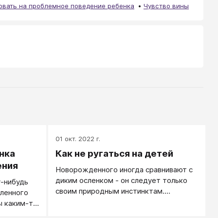
овать на проблемное поведение ребенка
Чувство вины
01 окт. 2022 г.
нка
Как не ругаться на детей
ения
Новорожденного иногда сравнивают с
диким осленком - он следует только
у-нибудь
своим природным инстинктам.
еленного
Нередко родители во всем потакают
ы каким-то
карапузу. Он привыкает к этому и в
хорошо