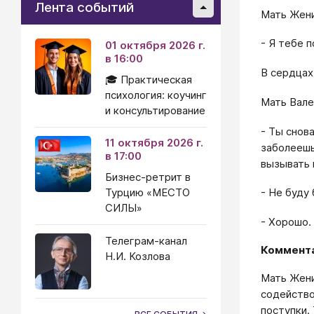
Лента событий
Мать Жени
- Я тебе 
01 октября 2026 г.
в 16:00
В сердцах
🎓 Практическая
психология: коучинг
Мать Вале
и консультирование
- Ты снов
11 октября 2026 г.
заболеешь
в 17:00
вызывать 
Бизнес-ретрит в
Турцию «МЕСТО
- Не буду
СИЛЫ»
- Хорошо.
Телеграм-канал
Коммента
Н.И. Козлова
Мать Жени
содейство
поступки.