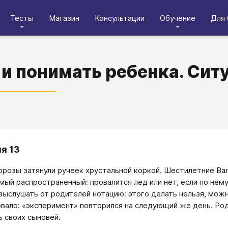
Тесты
Магазин
Консультации
Обучение
Для 
 и понимать ребенка. Сит
я 13
розы затянули ручеек хрустальной коркой. Шестилетние Вал
мый распространенный: провалится лед или нет, если по нему
выслушать от родителей нотацию: этого делать нельзя, мож
вало: «эксперимент» повторился на следующий же день. Ро
ь своих сыновей.