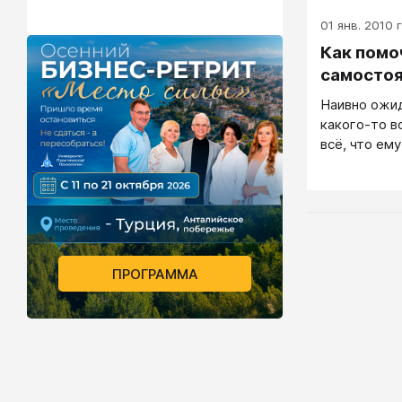
01 янв. 2010 г
Как помо
самосто
Наивно ожид
какого-то в
всё, что ему
потом, в од
ПРОГРАММА