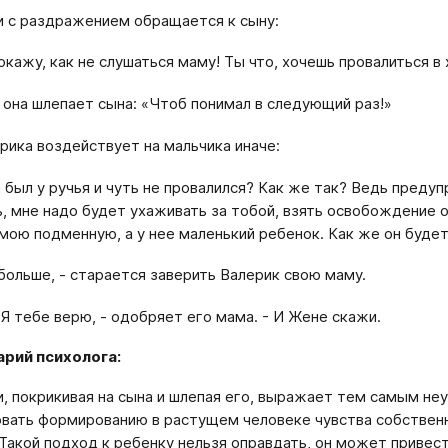
 с раздражением обращается к сыну:
покажу, как не слушаться маму! Ты что, хочешь провалиться в
 она шлепает сына: «Чтоб понимал в следующий раз!»
рика воздействует на мальчика иначе:
а был у ручья и чуть не провалился? Как же так? Ведь предуп
, мне надо будет ухаживать за тобой, взять освобождение о
мою подменную, а у нее маленький ребенок. Как же он буде
 больше, - старается заверить Валерик свою маму.
 Я тебе верю, - одобряет его мама. - И Жене скажи.
рий психолога:
, покрикивая на сына и шлепая его, выражает тем самым не
вать формированию в растущем человеке чувства собственн
 Такой подход к ребенку нельзя оправдать, он может привес