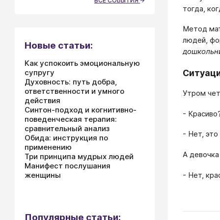
ВСЕ СОБЫТИЯ
тогда, ко
Метод мат
людей, фо
Новые статьи:
дошкольни
Как успокоить эмоциональную
супругу
Ситуаци
Духовность: путь добра,
ответственности и умного
Утром чет
действия
Синтон-подход и когнитивно-
- Красиво
поведенческая терапия:
сравнительный анализ
- Нет, это
Обида: инструкция по
применению
А девочка
Три принципа мудрых людей
Манифест послушания
- Нет, кра
женщины
Популярные статьи: