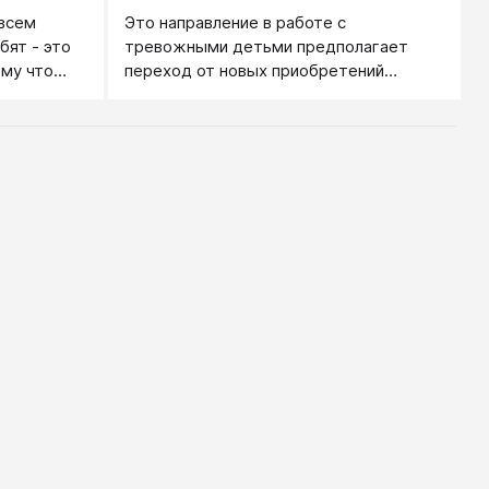
всем
Это направление в работе с
бят - это
тревожными детьми предполагает
му что
переход от новых приобретений
ждается
внутреннего мира ребенка (в виде
ышц.
более высокой самооценки и умения
расслабляться, делать комфортным
свое состояние) к их внешнему
выражению.