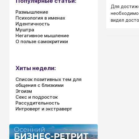
Популярные статьи:
Для достиже
Размышление
необходимо,
Психология в именах
видел досто
Идентичность
к нему с ув
Муштра
любовью) и 
Негативное мышление
успехи (даж
О пользе самокритики
Поэтому вам
продумать, 
качества у 
Хиты недели:
какие ему н
Список позитивных тем для
общения с близкими
Эгоизм
Секс и подросток
Рассудительность
Интроверт и экстраверт