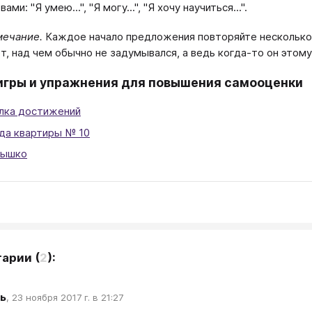
ами: "Я умею...", "Я могу...", "Я хочу научиться...".
мечание.
Каждое начало предложения повторяйте несколько р
т, над чем обычно не задумывался, а ведь когда-то он этому
игры и упражнения для повышения самооценки
лка достижений
да квартиры № 10
нышко
тарии
(
2
):
ь
,
23 ноября 2017 г. в 21:27