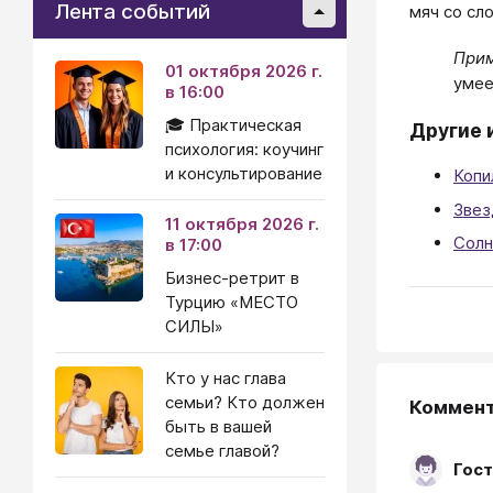
Лента событий
мяч со слов
При
01 октября 2026 г.
умее
в 16:00
🎓 Практическая
Другие 
психология: коучинг
и консультирование
Копи
Звез
11 октября 2026 г.
Сол
в 17:00
Бизнес-ретрит в
Турцию «МЕСТО
СИЛЫ»
Кто у нас глава
семьи? Кто должен
Коммен
быть в вашей
семье главой?
Гост