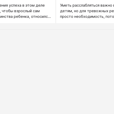
ния успеха в этом деле
Уметь расслабляться важно 
 чтобы взрослый сам
детям, но для тревожных ре
инства ребенка, относился
просто необходимость, пото
ажением (а не только
состояние тревоги сопрово
умел замечать все его
зажимом различных групп м
е самые маленькие).
 лучше заранее
какие положительные
ребенка уже имеются, а
еобходимо приобрести.