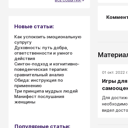
ВСЕ СОБЫТИЯ
Коммен
Новые статьи:
Как успокоить эмоциональную
супругу
Духовность: путь добра,
ответственности и умного
Материал
действия
Синтон-подход и когнитивно-
поведенческая терапия:
01 окт. 2022 г
сравнительный анализ
Обида: инструкция по
Игры для
применению
самооцен
Три принципа мудрых людей
Манифест послушания
Для достиже
женщины
необходимо,
видел досто
к нему с ув
любовью) и 
Популярные статьи: