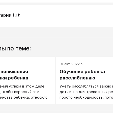
тарии
(
0
):
ы по теме:
.
01 окт. 2022 г.
 повышения
Обучение ребенка
ки ребенка
расслаблению
ния успеха в этом деле
Уметь расслабляться важно 
 чтобы взрослый сам
детям, но для тревожных ре
инства ребенка, относился
просто необходимость, пото
ажением (а не только
состояние тревоги сопрово
умел замечать все его
зажимом различных групп м