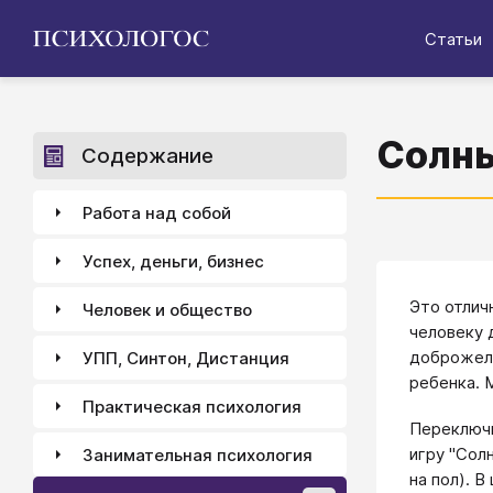
Статьи
Солны
Содержание
Работа над собой
Успех, деньги, бизнес
Это отличн
Человек и общество
человеку 
доброжела
УПП, Синтон, Дистанция
ребенка. 
Практическая психология
Переключи
игру "Сол
Занимательная психология
на пол). 