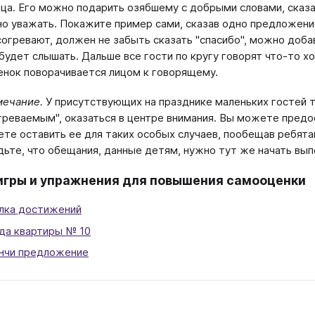
нца. Его можно подарить озябшему с добрыми словами, сказав
о уважать. Покажите пример сами, сказав одно предложение
 согревают, должен не забыть сказать "спасибо", можно доба
будет слышать. Дальше все гости по кругу говорят что-то х
енок поворачивается лицом к говорящему.
ечание.
У присутствующих на празднике маленьких гостей
греваемым", оказаться в центре внимания. Вы можете предос
те оставить ее для таких особых случаев, пообещав ребята
дьте, что обещания, данные детям, нужно тут же начать вып
игры и упражнения для повышения самооценки
лка достижений
да квартиры № 10
нчи предложение