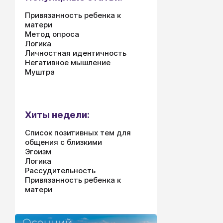
успехи (даж
Поэтому вам
Привязанность ребенка к
продумать, 
матери
Метод опроса
качества у 
Логика
какие ему н
Личностная идентичность
Негативное мышление
Муштра
Хиты недели:
Список позитивных тем для
общения с близкими
Эгоизм
Логика
Рассудительность
Привязанность ребенка к
матери