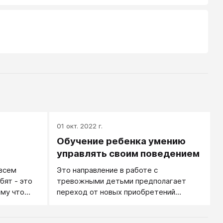
01 окт. 2022 г.
Обучение ребенка умению
управлять своим поведением
всем
Это направление в работе с
бят - это
тревожными детьми предполагает
му что
переход от новых приобретений
ждается
внутреннего мира ребенка (в виде
ышц.
более высокой самооценки и умения