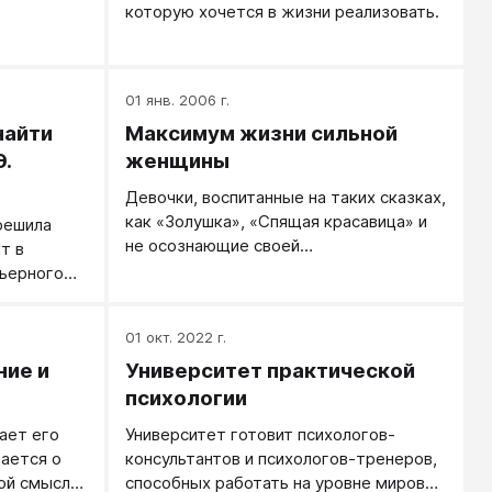
которую хочется в жизни реализовать.
01 янв. 2006 г.
найти
Максимум жизни сильной
Э.
женщины
Девочки, воспитанные на таких сказках,
как «Золушка», «Спящая красавица» и
решила
не осознающие своей
т в
ответственности, не могут быть
рьерного
счастливы.
ое время я
ртных
01 окт. 2022 г.
к составить
ние и
Университет практической
вести себя
часто
психологии
 глубинный
ает его
Университет готовит психологов-
 нравится
вается о
консультантов и психологов-тренеров,
заниматься
ой смысл
способных работать на уровне мировых
то с