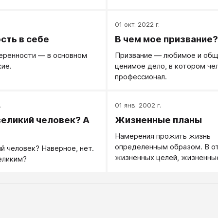
овет своим призванием.
жизни здоровому ребенку, 
работой?»
босиком носится по морскому
.
01 окт. 2022 г.
разбегу ныряет в налетающи
сть в себе
В чем мое призвание?
волны?
еренности — в основном
Призвание — любимое и об
ие.
ценимое дело, в котором че
профессионал.
.
01 янв. 2002 г.
великий человек? А
Жизненные планы
Намерения прожить жизнь
определенным образом. В от
й человек? Наверное, нет.
жизненных целей, жизненны
великим?
более общи и менее конкре