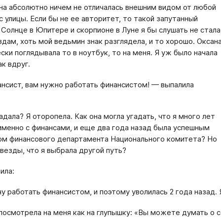
на абсолютно ничем не отличалась внешним видом от любой
 улицы. Если бы не ее авторитет, то такой запутанный
 Солнце в Юпитере и скорпионе в Луне я бы слушать не стала
здам, хоть мой ведьмин знак разглядела, и то хорошо. Оксан
ски поглядывала то в ноутбук, то на меня. Я уж было начала
ак вдруг.
нсист, вам нужно работать финансистом! — выпалила
адала? Я оторопела. Как она могла угадать, что я много лет
именно с финансами, и еще два года назад была успешным
м финансового департамента Национального комитета? Но
звезды, что я выбрала другой путь?
ила:
чу работать финансистом, и поэтому уволилась 2 года назад.
посмотрела на меня как на глупышку: «Вы можете думать о се