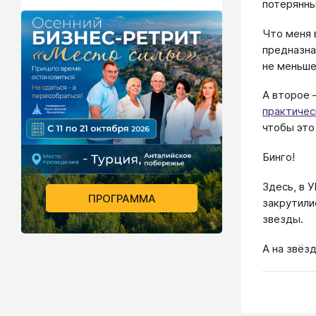
потерянн
Что меня 
предназна
не меньше
А второе 
практичес
чтобы это
Бинго!
Здесь, в 
ПРОГРАММА
закрутили
звезды.
А на звёз