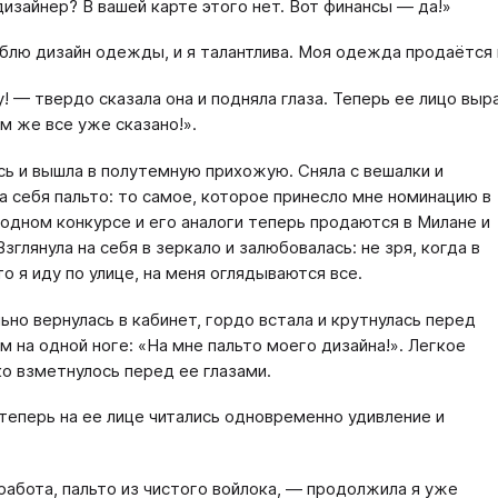
дизайнер? В вашей карте этого нет. Вот финансы — да!»
блю дизайн одежды, и я талантлива. Моя одежда продаётся 
! — твердо сказала она и подняла глаза. Теперь ее лицо выр
м же все уже сказано!».
сь и вышла в полутемную прихожую. Сняла с вешалки и
на себя пальто: то самое, которое принесло мне номинацию в
дном конкурсе и его аналоги теперь продаются в Милане и
зглянула на себя в зеркало и залюбовалась: не зря, когда в
о я иду по улице, на меня оглядываются все.
ьно вернулась в кабинет, гордо встала и крутнулась перед
м на одной ноге: «На мне пальто моего дизайна!». Легкое
ко взметнулось перед ее глазами.
теперь на ее лице читались одновременно удивление и
работа, пальто из чистого войлока, — продолжила я уже