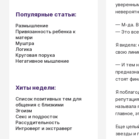
уверенным
невероятн
Популярные статьи:
— М-да. В
Размышление
Привязанность ребенка к
— Это все
матери
Муштра
Я видела:
Логика
свою лини
Круговая порука
Негативное мышление
— И тем н
предназна
стоят фин
Хиты недели:
Я поблаго
Список позитивных тем для
репутация
общения с близкими
называла 
Эгоизм
главное, э
Секс и подросток
Рассудительность
Еще целый
Интроверт и экстраверт
звезды и 