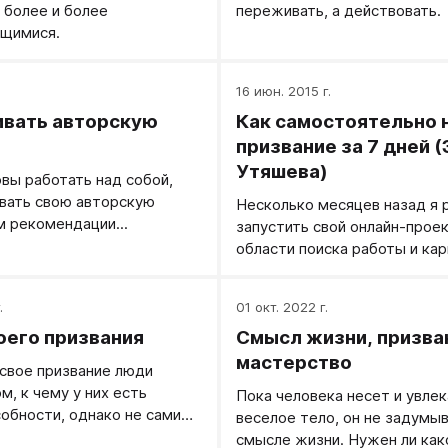
 более и более
переживать, а действовать.
щимися.
.
16 июн. 2015 г.
ивать авторскую
Как самостоятельно 
призвание за 7 дней (
Утяшева)
овы работать над собой,
вать свою авторскую
Несколько месяцев назад я 
м рекомендации...
запустить свой онлайн-проек
области поиска работы и ка
консалтинга. Через некотор
заметила, что среди станда
.
01 окт. 2022 г.
вопросов моих клиентов «ка
оего призвания
Смысл жизни, призва
эффективное резюме», «как 
на собеседовании», я очень 
мастерство
свое призвание люди
слышу совсем другой, более
м, к чему у них есть
Пока человека несет и увлек
запрос: «как понять, чем мне
обности, однако не сами
веселое тело, он не задумы
заниматься?» и «как начать 
собности определяют, что
смысле жизни. Нужен ли как
тем, что по душе и связать э