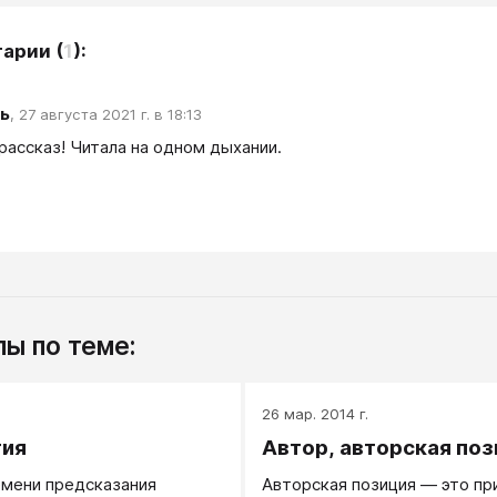
тарии
(
1
):
ь
,
27 августа 2021 г. в 18:13
рассказ! Читала на одном дыхании.
ы по теме:
.
26 мар. 2014 г.
гия
Автор, авторская по
емени предсказания
Авторская позиция — это пр