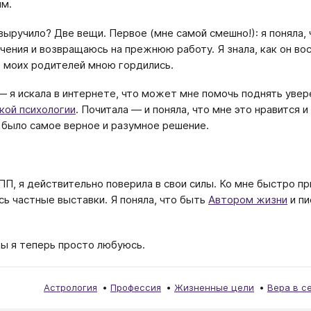
ым.
выручило? Две вещи. Первое (мне самой смешно!): я поняла, 
чения и возвращаюсь на прежнюю работу. Я знала, как он во
 моих родителей мною гордились.
— я искала в интернете, что может мне помочь поднять увере
кой психологии
. Почитала — и поняла, что мне это нравится и
 было самое верное и разумное решение.
УПП, я действительно поверила в свои силы. Ко мне быстро п
сь частные выставки. Я поняла, что быть
Автором жизни
и пи
ды я теперь просто любуюсь.
Астрология
Профессия
Жизненные цели
Вера в с