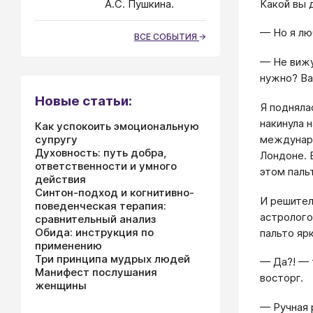
Какой вы 
А.С. Пушкина.
— Но я лю
ВСЕ СОБЫТИЯ
— Не вижу
нужно? Ва
Новые статьи:
Я подняла
накинула 
Как успокоить эмоциональную
междунаро
супругу
Духовность: путь добра,
Лондоне. В
ответственности и умного
этом пальт
действия
Синтон-подход и когнитивно-
И решител
поведенческая терапия:
астролого
сравнительный анализ
Обида: инструкция по
пальто яр
применению
Три принципа мудрых людей
— Да?! — 
Манифест послушания
восторг.
женщины
— Ручная 