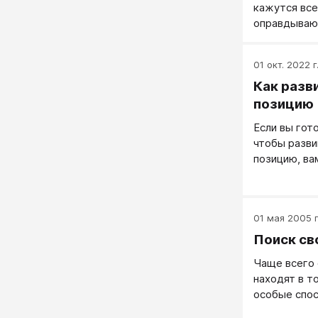
кажутся все
оправдываю
01 окт. 2022 г
Как разв
позицию
Если вы гот
чтобы разви
позицию, ва
01 мая 2005 г
Поиск св
Чаще всего 
находят в то
особые спос
по себе спо