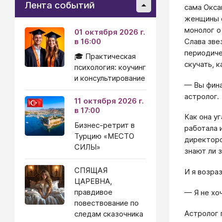
Лента событий
сама Окса
женщины с
монолог о
01 октября 2026 г.
Слава зве
в 16:00
периодиче
🎓 Практическая
скучать, к
психология: коучинг
и консультирование
— Вы фина
астролог.
11 октября 2026 г.
в 17:00
Как она уг
Бизнес-ретрит в
работала 
Турцию «МЕСТО
директоро
СИЛЫ»
знают ли 
СПЯЩАЯ
И я возраз
ЦАРЕВНА,
правдивое
— Я не хо
повествование по
Астролог 
следам сказочника