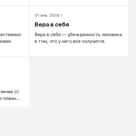
который
стандартов.
 песку и с
01 янв. 2006 г.
е упругие
Вера в себя
щественно
Вера в себя — убежденность человека
ловек
в том, что у него все получится.
личие от
е планы
тны.