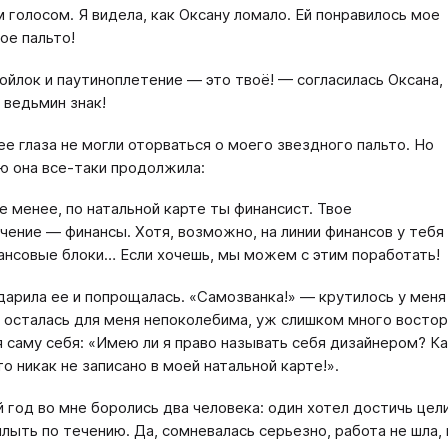
 голосом. Я видела, как Оксану ломало. Ей понравилось мое
ое пальто!
ойлок и паутиноплетение — это твоё! — согласилась Оксана,
 ведьмин знак!
 ее глаза не могли оторваться о моего звездного пальто. Но
ю она все-таки продолжила:
е менее, по натальной карте ты финансист. Твое
чение — финансы. Хотя, возможно, на линии финансов у тебя
ансовые блоки… Если хочешь, мы можем с этим поработать!
дарила ее и попрощалась. «Самозванка!» — крутилось у меня 
 осталась для меня непоколебима, уж слишком много востор
я саму себя: «Имею ли я право называть себя дизайнером? Ка
то никак не записано в моей натальной карте!».
 год во мне боролись два человека: один хотел достичь цели
плыть по течению. Да, сомневалась серьезно, работа не шла,