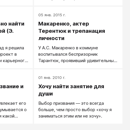
Инстаграме было громадное
количество подписчиков.
05 янв. 2015 г.
но найти
Макаренко, актер
й (Э.
Терентюк и трепанация
личности
ад я решила
У А.С. Макаренко в коммуне
проект в
воспитывался беспризорник
и карьерного
Тарантюк, проявивший удивительный
которое время
актерский талант. Все думали, что он
стандартных
выберет профессию актера, но он
01 янв. 2010 г.
 «как
решил пойти на инженера. Пошел,
звание и
Хочу найти занятие для
 резюме»,
стал средним инженером. Тогда
еседовании»,
Макаренко настоял на том, чтобы он
души
всем другой,
из инженеров ушел и пошел в
увлекает его
Выбор призвания ― это всегда
 «как понять,
актеры. Макаренко прав?
думывается о
больше, чем просто выбор «хочу я
аться?» и
и какой
заниматься этим или не хочу».
тем, что по
 ребенку,
аботой?»
ся по