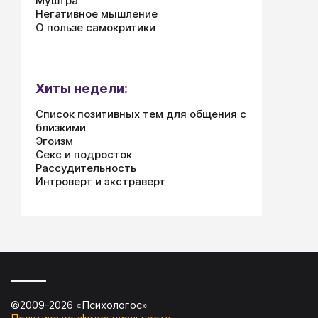
Муштра
Негативное мышление
О пользе самокритики
Хиты недели:
Список позитивных тем для общения с
близкими
Эгоизм
Секс и подросток
Рассудительность
Интроверт и экстраверт
©2009-
2026
«
Психологос
»