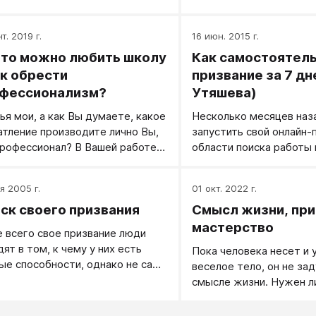
сделала в первой половине XIX
! Был бы жгучий интерес,
т. 2019 г.
16 июн. 2015 г.
аемые дамы, и тогда всё
ательно случится! Ее именем
что можно любить школу
Как самостоятель
али один из языков
ак обрести
призвание за 7 дне
раммирования.
фессионализм?
Утяшева)
ья мои, а как Вы думаете, какое
Несколько месяцев наз
атление производите лично Вы,
запустить свой онлайн-
профессионал? В Вашей работе
области поиска работы 
т заметна Ваша душа теми, для
консалтинга. Через не
 Вы эту работу делаете?
я заметила, что среди 
я 2005 г.
01 окт. 2022 г.
вопросов моих клиентов
ск своего призвания
Смысл жизни, при
составить эффективное
«как вести себя на соб
мастерство
 всего свое призвание люди
я очень часто слышу со
дят в том, к чему у них есть
Пока человека несет и 
более глубинный запрос:
ые способности, однако не сами
веселое тело, он не за
чем мне нравится заним
ебе способности определяют,
смысле жизни. Нужен л
«как начать заниматься 
ребенок назовет своим
смысл жизни здоровому
душе и связать это с р
ванием.
который босиком носит