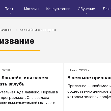
Тесты
Магазин
Консультации
Обучение
Для 
 БИЗНЕС
КАК НАЙТИ СВОЕ ДЕЛО
извание
. 2018 г.
01 окт. 2022 г.
 Лавлейс, или зачем
В чем мое призва
ать вглубь
Призвание — любимое 
общественно ценимое д
ительная Ада Лавлейс. Первый в
котором человек профе
 программист. Она создала
ание вычислительной машины и
сала к ней программу. И все это