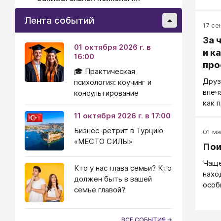
она 
века
Лента событий
17 сен
уваж
обяз
За 
01 октября 2026 г. в
назв
и к
16:00
прог
про
🎓 Практическая
Друз
психология: коучинг и
впеч
консультирование
как 
буде
11 октября 2026 г. в 17:00
кого
Бизнес-ретрит в Турцию
01 ма
«МЕСТО СИЛЫ»
Пои
Чаще
Кто у нас глава семьи? Кто
нахо
должен быть в вашей
особ
семье главой?
по с
что 
приз
ВСЕ СОБЫТИЯ