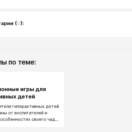
тарии
(
0
):
ы по теме:
.
онные игры для
ивных детей
ители гиперактивных детей
ны от воспитателей и
 особенностях своего чада.
е не будет лишним еще раз