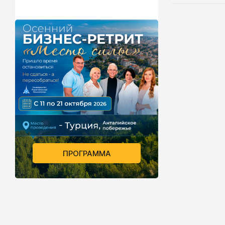
описать пор
гиперактивн
активен, им
могут быть 
ерзает на ст
не доводит 
забывает о 
скучные и д
состоянии и
быть после
удерживать 
ПРОГРАММА