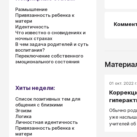
Размышление
Привязанность ребенка к
матери
Коммен
Идентичность
Что известно о сновидениях и
ночных страхах
В чем задача родителей и суть
воспитания?
Переключение собственного
эмоционального состояния
Материал
01 окт. 2022 г
Хиты недели:
Коррекци
Список позитивных тем для
гиперакт
общения с близкими
Обычно род
Эгоизм
Логика
уже наслыша
Личностная идентичность
учителей об
Привязанность ребенка к
Тем не мене
матери