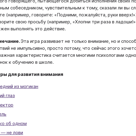
кого говорящего, пытающегося добиться исполнения своих п
ным собеседником, чувствительным к тому, сказали ли вы сл
те (например, говорите: «Подними, пожалуйста, руки вверх!»
ворите свою просьбу (например, «Хлопни три раза в ладоши!»
лжен выполнять это действие.
мечание.
Эта игра развивает не только внимание, но и спос
твий не импульсивно, просто потому, что сейчас этого хочетс
важная характеристика считается многими психологами одной
нок к обучению в школе.
гры для развития внимания
едний из могикан
ий глаз
ектор
ель
ко об одном
 — не лови