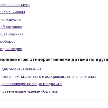
сированная муха
сь во внимании
 на макушке
ебное число
щая машинка
наоборот
едний штрих
ионные игры с гиперактивными детьми по друг
 для развития внимания
 для снятия мышечного и эмоционального напряжения
, развивающие волевую регуляцию
, развивающие умение общаться