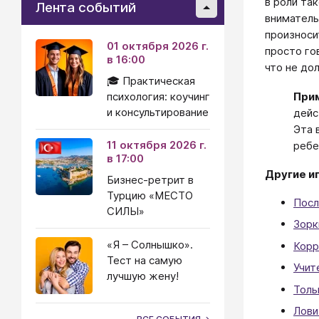
в роли та
Лента событий
вниматель
произноси
01 октября 2026 г.
просто го
в 16:00
что не до
🎓 Практическая
психология: коучинг
При
и консультирование
дейс
Эта 
11 октября 2026 г.
ребе
в 17:00
Другие и
Бизнес-ретрит в
Турцию «МЕСТО
Посл
СИЛЫ»
Зорк
«Я – Солнышко».
Корр
Тест на самую
Учит
лучшую жену!
Толь
Лови