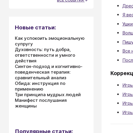
ВСЕ СОБЫТИЯ
Дрес
Я ве
Ушки
Новые статьи:
Волш
Как успокоить эмоциональную
Пишу
супругу
Духовность: путь добра,
Все 
ответственности и умного
Посл
действия
Синтон-подход и когнитивно-
поведенческая терапия:
Коррекц
сравнительный анализ
Обида: инструкция по
Игры
применению
Игры
Три принципа мудрых людей
Манифест послушания
Игры
женщины
Игры
Популярные статьи: