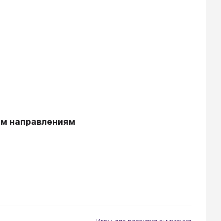
им направлениям
Игры для развития внимания