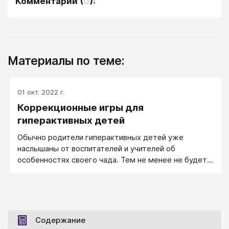
Комментарии
(
0
):
Материалы по теме:
01 окт. 2022 г.
Коррекционные игры для
гиперактивных детей
Обычно родители гиперактивных детей уже
наслышаны от воспитателей и учителей об
особенностях своего чада. Тем не менее не будет
лишним еще раз описать портрет такого ребенка.
Итак, гиперактивный ребенок постоянно активен,
импульсивен, его движения могут быть хаотичными.
Он постоянно ерзает на стуле, много говорит, часто
не доводит до конца начатое дело, забывает о
Содержание
поручениях, ненавидит скучные и длинные задания и