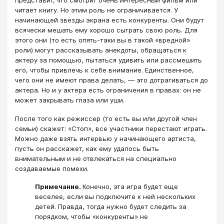
представит, что смотрит очень интересный фильм или
читает книгу. Но этим роль не ограничивается. У
начинающей звезды экрана есть конкуренты. Они будут
всячески мешать ему хорошо сыграть свою роль. Для
этого они (то есть опять-таки вы в такой «вредной»
роли) могут рассказывать анекдоты, обращаться к
актеру за помощью, пытаться удивить или рассмешить
его, чтобы привлечь к себе внимание. Единственное,
чего они не имеют права делать, — это дотрагиваться до
актера. Но и у актера есть ограничения в правах: он не
может закрывать глаза или уши.
После того как режиссер (то есть вы или другой член
семьи) скажет: «Стоп», все участники перестают играть.
Можно даже взять интервью у начинающего артиста,
пусть он расскажет, как ему удалось быть
внимательным и не отвлекаться на специально
создаваемые помехи.
Примечание.
Конечно, эта игра будет еще
веселее, если вы подключите к ней нескольких
детей. Правда, тогда нужно будет следить за
порядком, чтобы «конкуренты» не