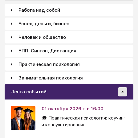
не в состоянии их выполнить. Ему трудно быть
Работа над собой
последовательным и долго удерживать внимание на
чем-то одном.
Успех, деньги, бизнес
Человек и общество
УПП, Синтон, Дистанция
Практическая психология
Занимательная психология
Лента событий
01 октября 2026 г. в 16:00
🎓 Практическая психология: коучинг
и консультирование