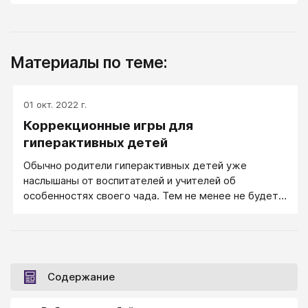
Материалы по теме:
01 окт. 2022 г.
Коррекционные игры для
гиперактивных детей
Обычно родители гиперактивных детей уже
наслышаны от воспитателей и учителей об
особенностях своего чада. Тем не менее не будет
лишним еще раз описать портрет такого ребенка.
Итак, гиперактивный ребенок постоянно активен,
импульсивен, его движения могут быть хаотичными.
Он постоянно ерзает на стуле, много говорит, часто
не доводит до конца начатое дело, забывает о
Содержание
поручениях, ненавидит скучные и длинные задания и
не в состоянии их выполнить. Ему трудно быть